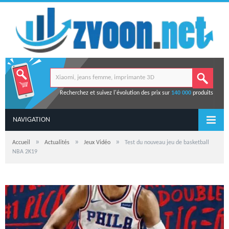
Recherchez et suivez l'évolution des prix sur
140 000
produits
NAVIGATION
»
»
»
Accueil
Actualités
Jeux Vidéo
Test du nouveau jeu de basketball
NBA 2K19