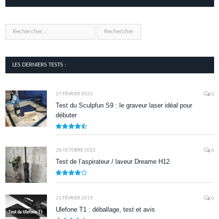
LES DERNIERS TESTS :
27 FÉVRIER 2023
0
Test du Sculpfun S9 : le graveur laser idéal pour
débuter
9
28 OCTOBRE 2022
0
Test de l’aspirateur / laveur Dreame H12
7.9
22 FÉVRIER 2019
0
Ulefone T1 : déballage, test et avis