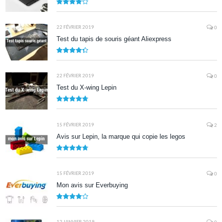
8.5
22 FÉVRIER 2019
0
Test du tapis de souris géant Aliexpress
8.7
22 FÉVRIER 2019
0
Test du X-wing Lepin
9.5
15 FÉVRIER 2019
2
Avis sur Lepin, la marque qui copie les legos
9.5
15 FÉVRIER 2019
0
Mon avis sur Everbuying
8.0