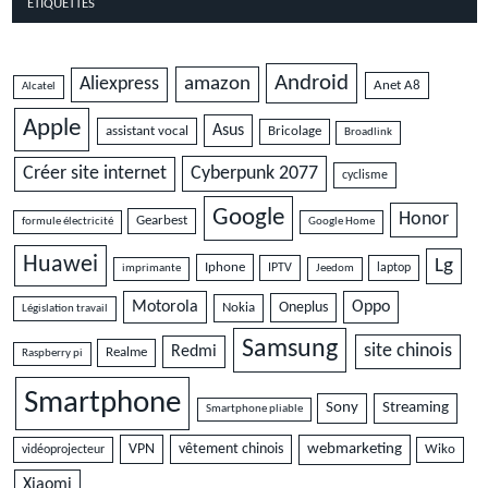
ÉTIQUETTES
Android
amazon
Aliexpress
Anet A8
Alcatel
Apple
Asus
assistant vocal
Bricolage
Broadlink
Cyberpunk 2077
Créer site internet
cyclisme
Google
Honor
Gearbest
formule électricité
Google Home
Huawei
Lg
Iphone
IPTV
laptop
imprimante
Jeedom
Motorola
Oppo
Oneplus
Nokia
Législation travail
Samsung
site chinois
Redmi
Realme
Raspberry pi
Smartphone
Sony
Streaming
Smartphone pliable
VPN
vêtement chinois
webmarketing
vidéoprojecteur
Wiko
Xiaomi