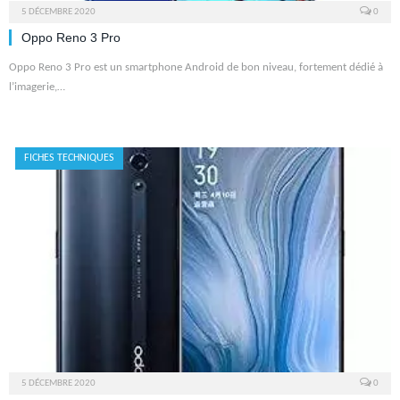
5 DÉCEMBRE 2020
0
Oppo Reno 3 Pro
Oppo Reno 3 Pro est un smartphone Android de bon niveau, fortement dédié à
l’imagerie,…
FICHES TECHNIQUES
5 DÉCEMBRE 2020
0