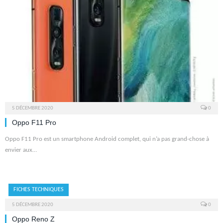
5 DÉCEMBRE 2020
0
Oppo F11 Pro
Oppo F11 Pro est un smartphone Android complet, qui n’a pas grand-chose à
envier aux…
FICHES TECHNIQUES
5 DÉCEMBRE 2020
0
Oppo Reno Z