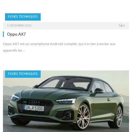
FICHES TECHNIQUES
5 DÉCEMBRE 2020
0
Oppo AX7
Oppo AX7 est un smartphone Android complet, qui n’a rien à envier aux
appareils les…
FICHES TECHNIQUES