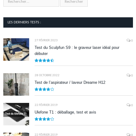
LES DERNIERS TESTS :
27 FÉVRIER 2023
0
Test du Sculpfun S9 : le graveur laser idéal pour
débuter
9
28 OCTOBRE 2022
0
Test de l’aspirateur / laveur Dreame H12
7.9
22 FÉVRIER 2019
0
Ulefone T1 : déballage, test et avis
8.5
22 FÉVRIER 2019
0