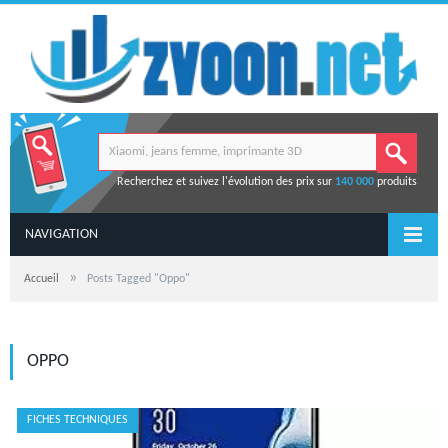
Recherchez et suivez l'évolution des prix sur
140 000
produits
NAVIGATION
»
Accueil
Posts Tagged "Oppo"
OPPO
FICHES TECHNIQUES