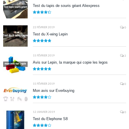
Test du tapis de souris géant Aliexpress
8.7
22 FÉVRIER 2019
0
Test du X-wing Lepin
9.5
15 FÉVRIER 2019
2
Avis sur Lepin, la marque qui copie les legos
9.5
15 FÉVRIER 2019
0
Mon avis sur Everbuying
8.0
12 JANVIER 2019
0
Test du Elephone S8