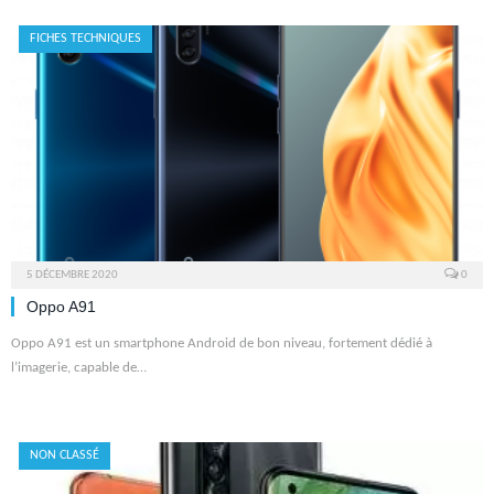
FICHES TECHNIQUES
5 DÉCEMBRE 2020
0
Oppo A91
Oppo A91 est un smartphone Android de bon niveau, fortement dédié à
l’imagerie, capable de…
NON CLASSÉ