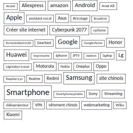
Android
amazon
Aliexpress
Anet A8
Alcatel
Apple
Asus
assistant vocal
Bricolage
Broadlink
Cyberpunk 2077
Créer site internet
cyclisme
Google
Honor
Gearbest
formule électricité
Google Home
Huawei
Lg
Iphone
IPTV
laptop
imprimante
Jeedom
Motorola
Oppo
Oneplus
Nokia
Législation travail
Samsung
site chinois
Redmi
Realme
Raspberry pi
Smartphone
Sony
Streaming
Smartphone pliable
VPN
vêtement chinois
webmarketing
vidéoprojecteur
Wiko
Xiaomi