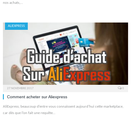
nos achats,…
ALIEXPRESS
27 NOVEMBRE 2017
0
Comment acheter sur Aliexpress
AliExpress, beaucoup d’entre vous connaissent aujourd’hui cette marketplace,
car dès que l’on fait une requête…