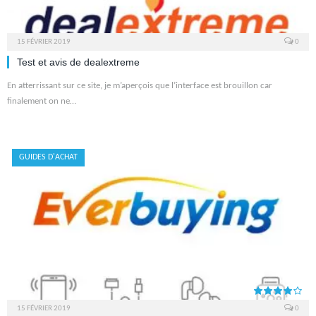
15 FÉVRIER 2019
0
Test et avis de dealextreme
En atterrissant sur ce site, je m’aperçois que l’interface est brouillon car
finalement on ne…
GUIDES D'ACHAT
15 FÉVRIER 2019
0
8.0