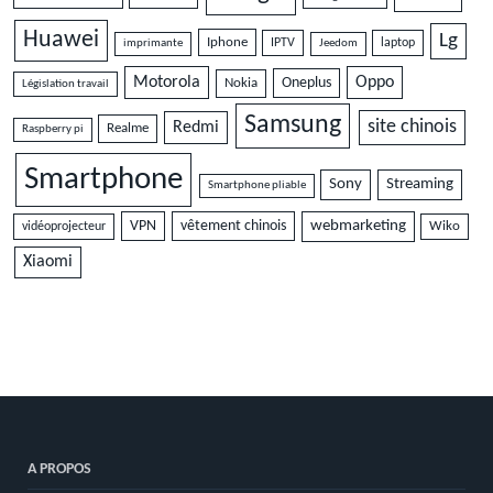
Huawei
Lg
Iphone
IPTV
laptop
imprimante
Jeedom
Motorola
Oppo
Oneplus
Nokia
Législation travail
Samsung
site chinois
Redmi
Realme
Raspberry pi
Smartphone
Sony
Streaming
Smartphone pliable
VPN
vêtement chinois
webmarketing
vidéoprojecteur
Wiko
Xiaomi
A PROPOS