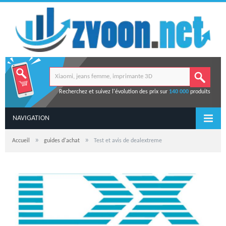
Recherchez et suivez l'évolution des prix sur
140 000
produits
NAVIGATION
»
»
Accueil
guides d'achat
Test et avis de dealextreme