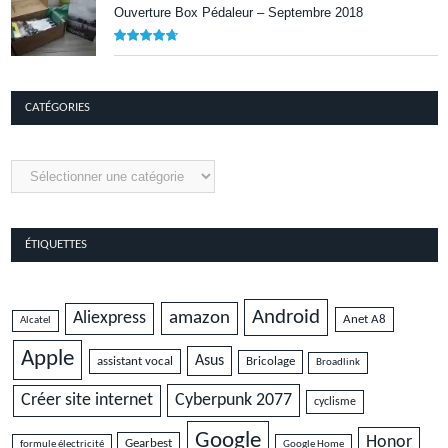
Ouverture Box Pédaleur – Septembre 2018
9.5
CATÉGORIES
Catégories
ÉTIQUETTES
Android
amazon
Aliexpress
Anet A8
Alcatel
Apple
Asus
assistant vocal
Bricolage
Broadlink
Cyberpunk 2077
Créer site internet
cyclisme
Google
Honor
Gearbest
formule électricité
Google Home