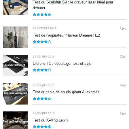
Test du Sculpfun S9 : le graveur laser idéal pour
débuter
9
28 OCTOBRE 2022
0
Test de l’aspirateur / laveur Dreame H12
7.9
22 FÉVRIER 2019
0
Ulefone T1 : déballage, test et avis
8.5
22 FÉVRIER 2019
0
Test du tapis de souris géant Aliexpress
8.7
22 FÉVRIER 2019
0
Test du X-wing Lepin