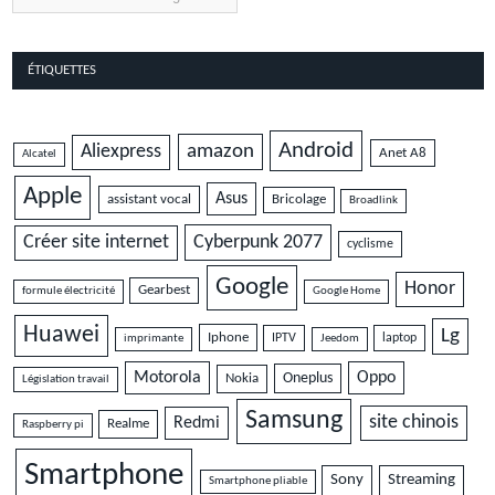
ÉTIQUETTES
Android
amazon
Aliexpress
Anet A8
Alcatel
Apple
Asus
assistant vocal
Bricolage
Broadlink
Cyberpunk 2077
Créer site internet
cyclisme
Google
Honor
Gearbest
formule électricité
Google Home
Huawei
Lg
Iphone
IPTV
laptop
imprimante
Jeedom
Motorola
Oppo
Oneplus
Nokia
Législation travail
Samsung
site chinois
Redmi
Realme
Raspberry pi
Smartphone
Sony
Streaming
Smartphone pliable