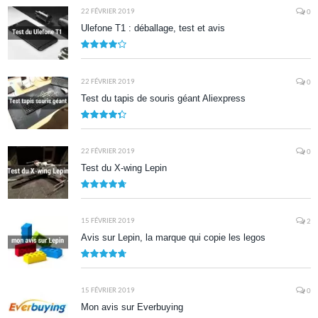
22 FÉVRIER 2019
0
Ulefone T1 : déballage, test et avis
8.5
22 FÉVRIER 2019
0
Test du tapis de souris géant Aliexpress
8.7
22 FÉVRIER 2019
0
Test du X-wing Lepin
9.5
15 FÉVRIER 2019
2
Avis sur Lepin, la marque qui copie les legos
9.5
15 FÉVRIER 2019
0
Mon avis sur Everbuying