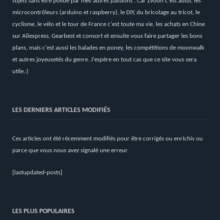
sujets sans être pollué par mes autres passions . Car Zvoon c'est aussi, les
microcontrôleurs (arduino et raspberry), le DIY, du bricolage au tricot, le
cyclisme, le vélo et le tour de France c'est toute ma vie, les achats en Chine
sur Aliexpress, Gearbest et consort et ensuite vous faire partager les bons
plans, mais c'est aussi les balades en poney, les compétitions de moonwalk
et autres joyeusetés du genre. J'espère en tout cas que ce site vous sera
utile.:)
LES DERNIERS ARTICLES MODIFIÉS
Ces articles ont été récemment modifiés pour être corrigés ou enrichis ou
parce que vous nous avez signalé une erreur.
[lastupdated-posts]
LES PLUS POPULAIRES