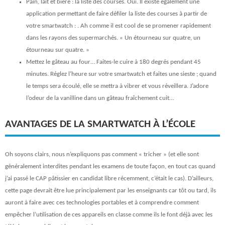
Pain, lait et bière : la liste des courses. Oui. Il existe également une
application permettant de faire défiler la liste des courses à partir de
votre smartwatch : . Ah comme il est cool de se promener rapidement
dans les rayons des supermarchés. « Un étourneau sur quatre, un
étourneau sur quatre. »
Mettez le gâteau au four… Faites-le cuire à 180 degrés pendant 45
minutes. Réglez l’heure sur votre smartwatch et faites une sieste ; quand
le temps sera écoulé, elle se mettra à vibrer et vous réveillera. J’adore
l’odeur de la vanilline dans un gâteau fraîchement cuit…
AVANTAGES DE LA SMARTWATCH À L’ÉCOLE
Oh soyons clairs, nous n’expliquons pas comment « tricher » (et elle sont
généralement interdites pendant les examens de toute façon, en tout cas quand
j’ai passé le CAP pâtissier en candidat libre récemment, c’était le cas). D’ailleurs,
cette page devrait être lue principalement par les enseignants car tôt ou tard, ils
auront à faire avec ces technologies portables et à comprendre comment
empêcher l’utilisation de ces appareils en classe comme ils le font déjà avec les