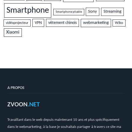
Smartphone
Sony
Streaming
Smartphone pliable
VPN
vêtement chinois
webmarketing
vidéoprojecteur
Wiko
Xiaomi
A PROPOS
ZVOON
.NET
Travaillant dans le web depuis maintenant 10 ans et plus spécifiquement
dans le webmarketing, à la base je souhaitais partager à travers ce site ma