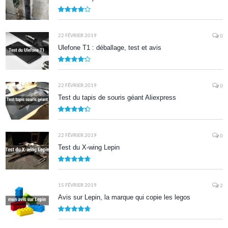
7.9
22 FÉVRIER 2019
0
Ulefone T1 : déballage, test et avis
8.5
22 FÉVRIER 2019
0
Test du tapis de souris géant Aliexpress
8.7
22 FÉVRIER 2019
0
Test du X-wing Lepin
9.5
15 FÉVRIER 2019
2
Avis sur Lepin, la marque qui copie les legos
9.5