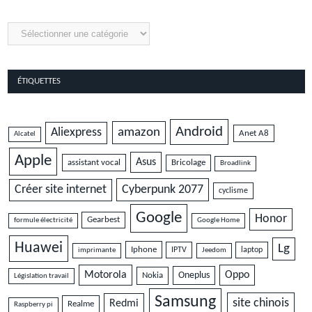
Catégories
ÉTIQUETTES
Android
amazon
Aliexpress
Anet A8
Alcatel
Apple
Asus
assistant vocal
Bricolage
Broadlink
Cyberpunk 2077
Créer site internet
cyclisme
Google
Honor
Gearbest
formule électricité
Google Home
Huawei
Lg
Iphone
IPTV
laptop
imprimante
Jeedom
Motorola
Oppo
Oneplus
Nokia
Législation travail
Samsung
site chinois
Redmi
Realme
Raspberry pi