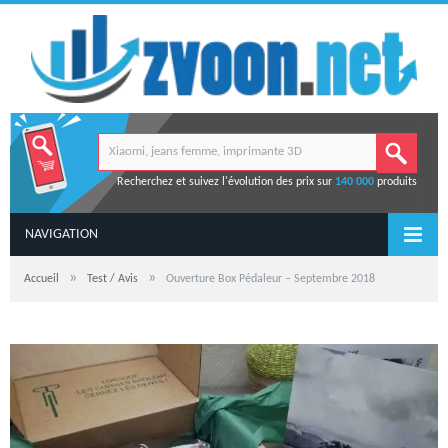
Recherchez et suivez l'évolution des prix sur
140 000
produits
NAVIGATION
»
»
Accueil
Test / Avis
Ouverture Box Pédaleur – Septembre 2018