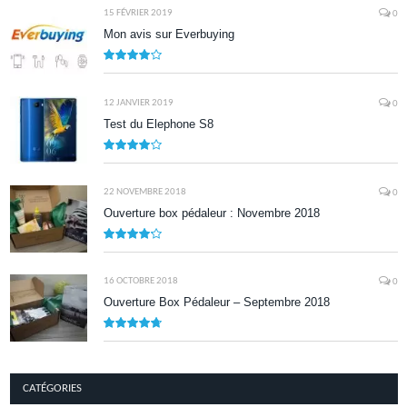
15 FÉVRIER 2019
0
Mon avis sur Everbuying
8.0
12 JANVIER 2019
0
Test du Elephone S8
8.1
22 NOVEMBRE 2018
0
Ouverture box pédaleur : Novembre 2018
8.5
16 OCTOBRE 2018
0
Ouverture Box Pédaleur – Septembre 2018
9.5
CATÉGORIES