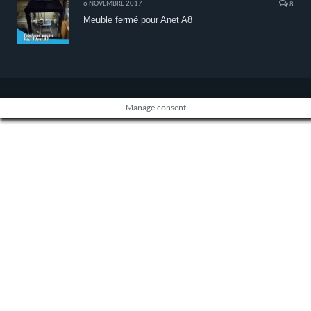
6 NOVEMBRE 2017
8
Meuble fermé pour Anet A8
Manage consent