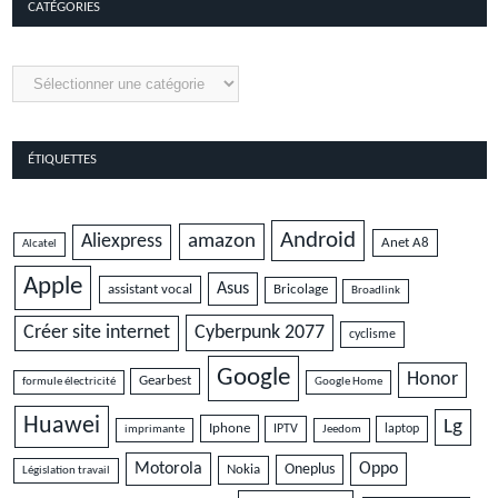
CATÉGORIES
Catégories
ÉTIQUETTES
Android
amazon
Aliexpress
Anet A8
Alcatel
Apple
Asus
assistant vocal
Bricolage
Broadlink
Cyberpunk 2077
Créer site internet
cyclisme
Google
Honor
Gearbest
formule électricité
Google Home
Huawei
Lg
Iphone
IPTV
laptop
imprimante
Jeedom
Motorola
Oppo
Oneplus
Nokia
Législation travail