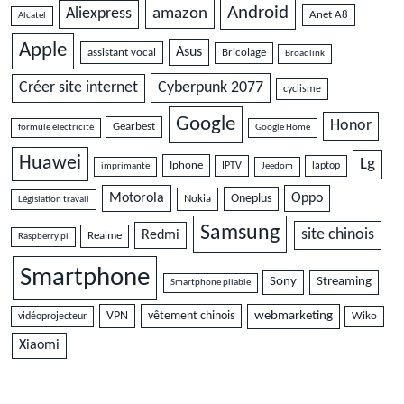
Android
amazon
Aliexpress
Anet A8
Alcatel
Apple
Asus
assistant vocal
Bricolage
Broadlink
Cyberpunk 2077
Créer site internet
cyclisme
Google
Honor
Gearbest
formule électricité
Google Home
Huawei
Lg
Iphone
IPTV
laptop
imprimante
Jeedom
Motorola
Oppo
Oneplus
Nokia
Législation travail
Samsung
site chinois
Redmi
Realme
Raspberry pi
Smartphone
Sony
Streaming
Smartphone pliable
VPN
vêtement chinois
webmarketing
vidéoprojecteur
Wiko
Xiaomi