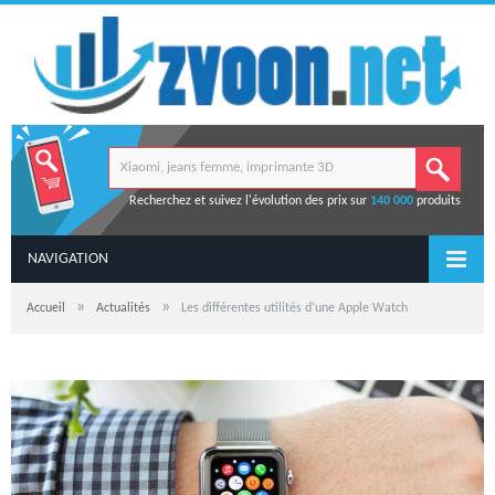
Recherchez et suivez l'évolution des prix sur
140 000
produits
NAVIGATION
»
»
Accueil
Actualités
Les différentes utilités d’une Apple Watch