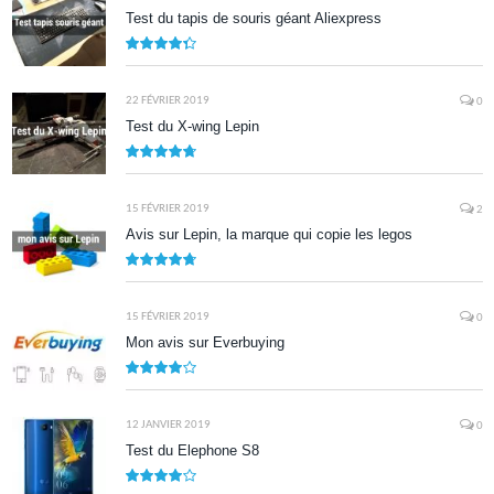
Test du tapis de souris géant Aliexpress
8.7
22 FÉVRIER 2019
0
Test du X-wing Lepin
9.5
15 FÉVRIER 2019
2
Avis sur Lepin, la marque qui copie les legos
9.5
15 FÉVRIER 2019
0
Mon avis sur Everbuying
8.0
12 JANVIER 2019
0
Test du Elephone S8