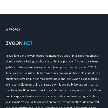
A PROPOS
ZVOON
.NET
Travaillant dans le web depuis maintenant 10 ans et plus spécifiquement
dans le webmarketing, à la base je souhaitais partager à travers ce site ma
petite expérience en développement (web principalement) et en SEO. Au
final, j'ai créé un autre site (
www.refbax.com
) qui ne traite plus que de ces
sujets sans être pollué par mes autres passions . Car Zvoon c'est aussi, les
microcontrôleurs (arduino et raspberry), le DIY, du bricolage au tricot, le
cyclisme, le vélo et le tour de France c'est toute ma vie, les achats en Chine
sur Aliexpress, Gearbest et consort et ensuite vous faire partager les bons
plans, mais c'est aussi les balades en poney, les compétitions de moonwalk
et autres joyeusetés du genre. J'espère en tout cas que ce site vous sera