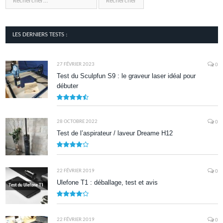
LES DERNIERS TESTS :
27 FÉVRIER 2023
0
Test du Sculpfun S9 : le graveur laser idéal pour
débuter
9
28 OCTOBRE 2022
0
Test de l’aspirateur / laveur Dreame H12
7.9
22 FÉVRIER 2019
0
Ulefone T1 : déballage, test et avis
8.5
22 FÉVRIER 2019
0