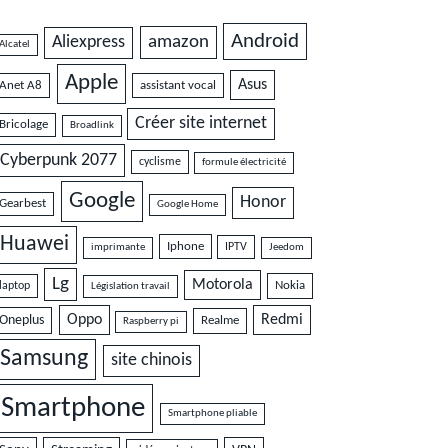
Android
amazon
Aliexpress
Alcatel
Apple
Asus
Anet A8
assistant vocal
Créer site internet
Bricolage
Broadlink
Cyberpunk 2077
cyclisme
formule électricité
Google
Honor
Gearbest
Google Home
Huawei
Iphone
IPTV
imprimante
Jeedom
Lg
Motorola
Nokia
laptop
Législation travail
Oppo
Redmi
Oneplus
Realme
Raspberry pi
Samsung
site chinois
Smartphone
Smartphone pliable