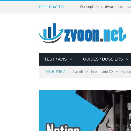
Conception hardware : comment 
LE FIL D'ACTUS :
TEST / AVIS
GUIDES / DOSSIERS
»
»
VOUS ÊTES À:
Accueil
Imprimante 3D
Montag