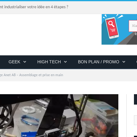
industrialiser votre idée en 4 étapes ?
R
GEEK
HIGH TECH
BON PLAN / PROMO
e Anet A8 – Assemblage et prise en main