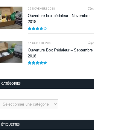
8.1
22 NOVEMBRE 2018
0
Ouverture box pédaleur : Novembre
2018
8.5
16 OCTOBRE 2018
0
Ouverture Box Pédaleur – Septembre
2018
9.5
CATÉGORIES
tégories
ÉTIQUETTES