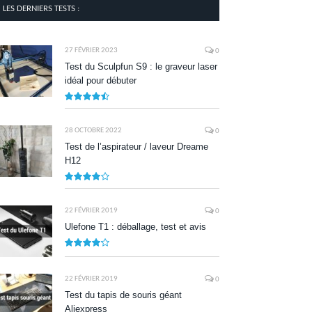
LES DERNIERS TESTS :
27 FÉVRIER 2023
0
Test du Sculpfun S9 : le graveur laser
idéal pour débuter
9
28 OCTOBRE 2022
0
Test de l’aspirateur / laveur Dreame
H12
7.9
22 FÉVRIER 2019
0
Ulefone T1 : déballage, test et avis
8.5
22 FÉVRIER 2019
0
Test du tapis de souris géant
Aliexpress