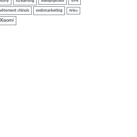
Sony
Streaming
VPN
vidéoprojecteur
vêtement chinois
webmarketing
Wiko
Xiaomi