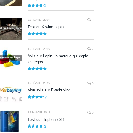
8.7
22 FÉVRIER 2019
0
Test du X-wing Lepin
9.5
15 FÉVRIER 2019
2
Avis sur Lepin, la marque qui copie
les legos
9.5
15 FÉVRIER 2019
0
Mon avis sur Everbuying
8.0
12 JANVIER 2019
0
Test du Elephone S8