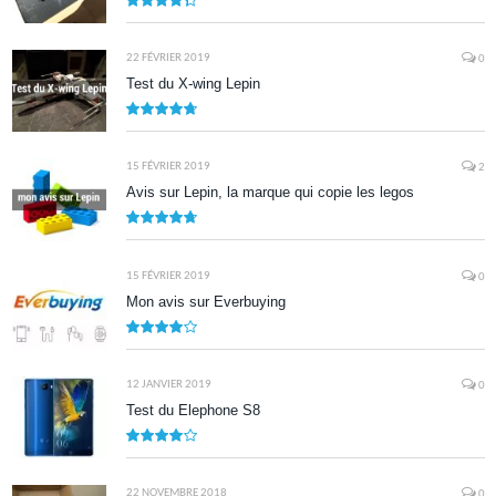
8.7
22 FÉVRIER 2019
0
Test du X-wing Lepin
9.5
15 FÉVRIER 2019
2
Avis sur Lepin, la marque qui copie les legos
9.5
15 FÉVRIER 2019
0
Mon avis sur Everbuying
8.0
12 JANVIER 2019
0
Test du Elephone S8
8.1
22 NOVEMBRE 2018
0