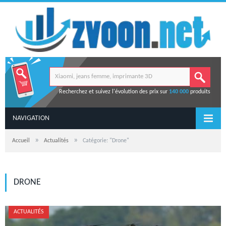
Recherchez et suivez l'évolution des prix sur
140 000
produits
NAVIGATION
»
»
Accueil
Actualités
Catégorie: "Drone"
DRONE
ACTUALITÉS