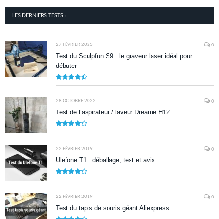
LES DERNIERS TESTS :
27 FÉVRIER 2023
0
Test du Sculpfun S9 : le graveur laser idéal pour
débuter
9
28 OCTOBRE 2022
0
Test de l’aspirateur / laveur Dreame H12
7.9
22 FÉVRIER 2019
0
Ulefone T1 : déballage, test et avis
8.5
22 FÉVRIER 2019
0
Test du tapis de souris géant Aliexpress