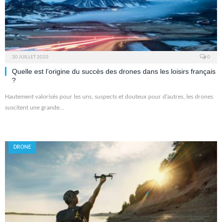
30 JUILLET 2020
0
Quelle est l’origine du succès des drones dans les loisirs français
?
Hautement valorisés pour les uns, suspects et douteux pour d’autres, les drones
suscitent une grande…
DRONE