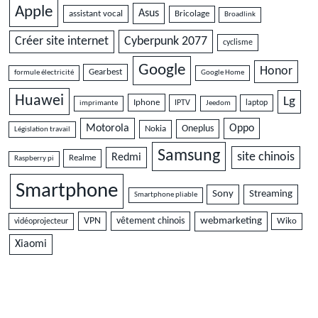
Apple
Asus
assistant vocal
Bricolage
Broadlink
Cyberpunk 2077
Créer site internet
cyclisme
Google
Honor
Gearbest
formule électricité
Google Home
Huawei
Lg
Iphone
IPTV
laptop
imprimante
Jeedom
Motorola
Oppo
Oneplus
Nokia
Législation travail
Samsung
site chinois
Redmi
Realme
Raspberry pi
Smartphone
Sony
Streaming
Smartphone pliable
VPN
vêtement chinois
webmarketing
vidéoprojecteur
Wiko
Xiaomi