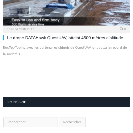
14 NOVEMBRE 2017
0
Le drone DATAHawk QuestUAV, atteint 4500 mètres d’altitude.
RocTec-Toping avec les partenaires chinois de QuestUAV, ont battu le record de
la société à…
RECHERCHE