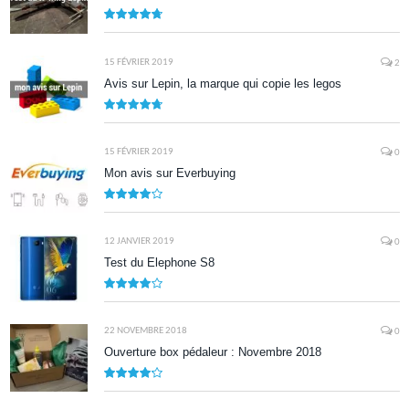
9.5
15 FÉVRIER 2019
2
Avis sur Lepin, la marque qui copie les legos
9.5
15 FÉVRIER 2019
0
Mon avis sur Everbuying
8.0
12 JANVIER 2019
0
Test du Elephone S8
8.1
22 NOVEMBRE 2018
0
Ouverture box pédaleur : Novembre 2018
8.5