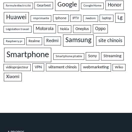
Google
Honor
Gearbest
formule électricité
Google Home
Huawei
Lg
Iphone
IPTV
laptop
imprimante
Jeedom
Motorola
Oppo
Oneplus
Nokia
Législation travail
Samsung
site chinois
Redmi
Realme
Raspberry pi
Smartphone
Sony
Streaming
Smartphone pliable
VPN
vêtement chinois
webmarketing
vidéoprojecteur
Wiko
Xiaomi