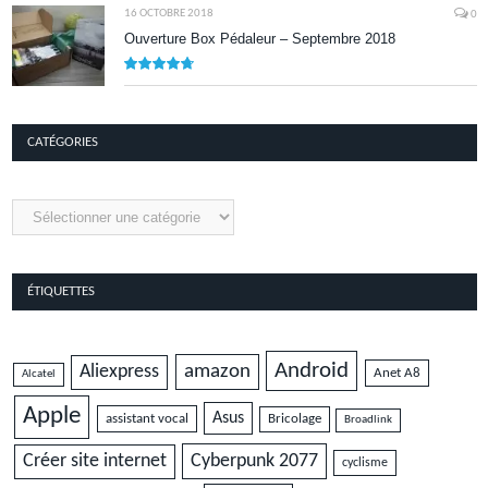
16 OCTOBRE 2018
0
Ouverture Box Pédaleur – Septembre 2018
9.5
CATÉGORIES
Catégories
ÉTIQUETTES
Android
amazon
Aliexpress
Anet A8
Alcatel
Apple
Asus
assistant vocal
Bricolage
Broadlink
Cyberpunk 2077
Créer site internet
cyclisme