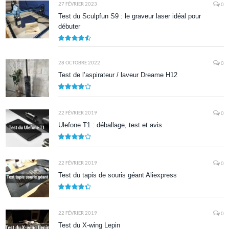
27 FÉVRIER 2023
0
Test du Sculpfun S9 : le graveur laser idéal pour
débuter
9
28 OCTOBRE 2022
0
Test de l’aspirateur / laveur Dreame H12
7.9
22 FÉVRIER 2019
0
Ulefone T1 : déballage, test et avis
8.5
22 FÉVRIER 2019
0
Test du tapis de souris géant Aliexpress
8.7
22 FÉVRIER 2019
0
Test du X-wing Lepin