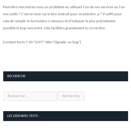
Peut-être rencontrez-vous un problème en utilisant l'un de nos services ou l'un
nos outils ? C'est en tout cas le bon endroit pour se plaindre :p ? Il suffit pour
cela de remplir le formulaire ci-dessous et d'indiquer le plus précisément
possible le bug rencontré. Cela facilitera grandement la correction.
[contact-form-7 id="2297" title="Signaler un bug"]
RECHERCHE
LES DERNIERS TESTS :