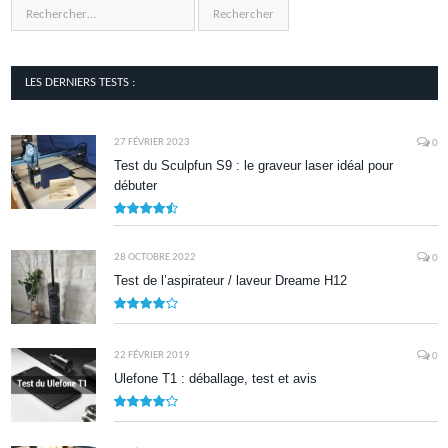
LES DERNIERS TESTS :
27 FÉVRIER 2023
0
Test du Sculpfun S9 : le graveur laser idéal pour
débuter
9
28 OCTOBRE 2022
0
Test de l’aspirateur / laveur Dreame H12
7.9
22 FÉVRIER 2019
0
Ulefone T1 : déballage, test et avis
8.5