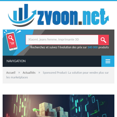
Recherchez et suivez l'évolution des prix sur
140 000
produits
NAVIGATION
»
»
Accueil
Actualités
Sponsored Product: La solution pour vendre plus sur
les marketplaces