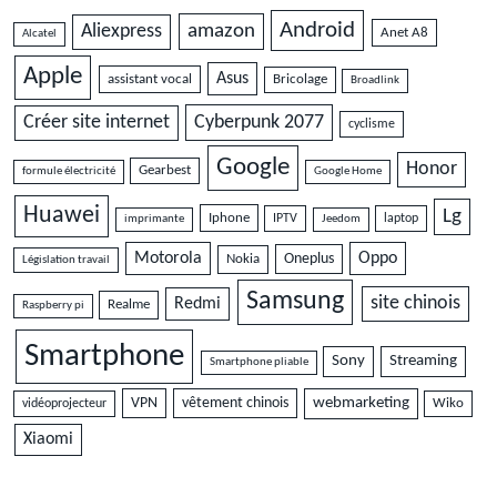
Android
amazon
Aliexpress
Anet A8
Alcatel
Apple
Asus
assistant vocal
Bricolage
Broadlink
Cyberpunk 2077
Créer site internet
cyclisme
Google
Honor
Gearbest
formule électricité
Google Home
Huawei
Lg
Iphone
IPTV
laptop
imprimante
Jeedom
Motorola
Oppo
Oneplus
Nokia
Législation travail
Samsung
site chinois
Redmi
Realme
Raspberry pi
Smartphone
Sony
Streaming
Smartphone pliable
VPN
vêtement chinois
webmarketing
vidéoprojecteur
Wiko
Xiaomi