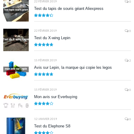
22 FÉVRIER 2019
0
Test du tapis de souris géant Aliexpress
8.7
22 FÉVRIER 2019
0
Test du X-wing Lepin
9.5
15 FÉVRIER 2019
2
Avis sur Lepin, la marque qui copie les legos
9.5
15 FÉVRIER 2019
0
Mon avis sur Everbuying
8.0
12 JANVIER 2019
0
Test du Elephone S8