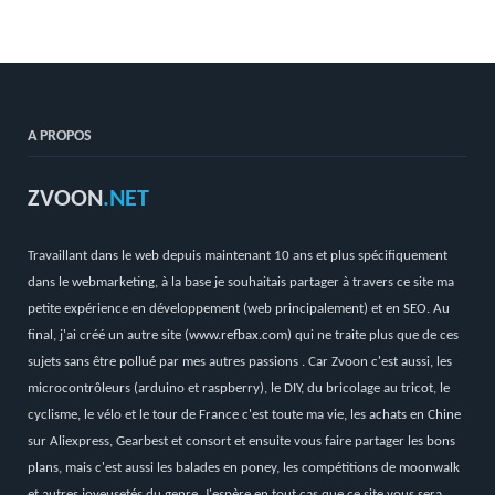
A PROPOS
ZVOON
.NET
Travaillant dans le web depuis maintenant 10 ans et plus spécifiquement
dans le webmarketing, à la base je souhaitais partager à travers ce site ma
petite expérience en développement (web principalement) et en SEO. Au
final, j'ai créé un autre site (
www.refbax.com
) qui ne traite plus que de ces
sujets sans être pollué par mes autres passions . Car Zvoon c'est aussi, les
microcontrôleurs (arduino et raspberry), le DIY, du bricolage au tricot, le
cyclisme, le vélo et le tour de France c'est toute ma vie, les achats en Chine
sur Aliexpress, Gearbest et consort et ensuite vous faire partager les bons
plans, mais c'est aussi les balades en poney, les compétitions de moonwalk
et autres joyeusetés du genre. J'espère en tout cas que ce site vous sera