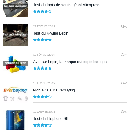
Test du tapis de souris géant Aliexpress
8.7
22 FÉVRIER 2019
0
Test du X-wing Lepin
9.5
15 FÉVRIER 2019
2
Avis sur Lepin, la marque qui copie les legos
9.5
15 FÉVRIER 2019
0
Mon avis sur Everbuying
8.0
12 JANVIER 2019
0
Test du Elephone S8