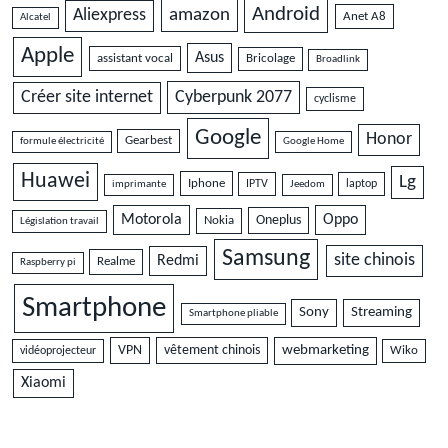
Android
amazon
Aliexpress
Anet A8
Alcatel
Apple
Asus
assistant vocal
Bricolage
Broadlink
Cyberpunk 2077
Créer site internet
cyclisme
Google
Honor
Gearbest
formule électricité
Google Home
Huawei
Lg
Iphone
IPTV
laptop
imprimante
Jeedom
Motorola
Oppo
Oneplus
Nokia
Législation travail
Samsung
site chinois
Redmi
Realme
Raspberry pi
Smartphone
Sony
Streaming
Smartphone pliable
VPN
vêtement chinois
webmarketing
vidéoprojecteur
Wiko
Xiaomi