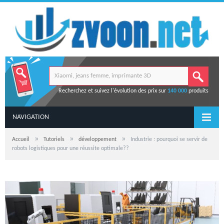
Recherchez et suivez l'évolution des prix sur
140 000
produits
NAVIGATION
»
»
»
Accueil
Tutoriels
développement
Industrie : pourquoi se servir de
robots logistiques pour une réussite optimale??