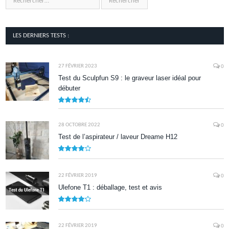
LES DERNIERS TESTS :
27 FÉVRIER 2023
0
Test du Sculpfun S9 : le graveur laser idéal pour
débuter
9
28 OCTOBRE 2022
0
Test de l’aspirateur / laveur Dreame H12
7.9
22 FÉVRIER 2019
0
Ulefone T1 : déballage, test et avis
8.5
22 FÉVRIER 2019
0