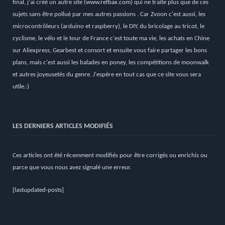
final, j'ai créé un autre site (
www.refbax.com
) qui ne traite plus que de ces
sujets sans être pollué par mes autres passions . Car Zvoon c'est aussi, les
microcontrôleurs (arduino et raspberry), le DIY, du bricolage au tricot, le
cyclisme, le vélo et le tour de France c'est toute ma vie, les achats en Chine
sur Aliexpress, Gearbest et consort et ensuite vous faire partager les bons
plans, mais c'est aussi les balades en poney, les compétitions de moonwalk
et autres joyeusetés du genre. J'espère en tout cas que ce site vous sera
utile.:)
LES DERNIERS ARTICLES MODIFIÉS
Ces articles ont été récemment modifiés pour être corrigés ou enrichis ou
parce que vous nous avez signalé une erreur.
[lastupdated-posts]