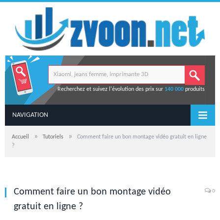
Recherchez et suivez l'évolution des prix sur
140 000
produits
NAVIGATION
»
»
Accueil
Tutoriels
Comment faire un bon montage vidéo gratuit en ligne
?
Comment faire un bon montage vidéo
0
gratuit en ligne ?