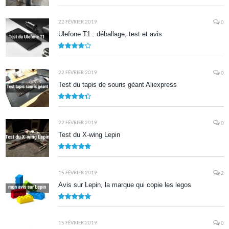
7.9
22 FÉVRIER 2019
0
Ulefone T1 : déballage, test et avis
8.5
22 FÉVRIER 2019
0
Test du tapis de souris géant Aliexpress
8.7
22 FÉVRIER 2019
0
Test du X-wing Lepin
9.5
15 FÉVRIER 2019
2
Avis sur Lepin, la marque qui copie les legos
9.5
15 FÉVRIER 2019
0