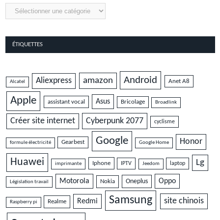
Catégories
ÉTIQUETTES
Android
amazon
Aliexpress
Anet A8
Alcatel
Apple
Asus
assistant vocal
Bricolage
Broadlink
Cyberpunk 2077
Créer site internet
cyclisme
Google
Honor
Gearbest
formule électricité
Google Home
Huawei
Lg
Iphone
IPTV
laptop
imprimante
Jeedom
Motorola
Oppo
Oneplus
Nokia
Législation travail
Samsung
site chinois
Redmi
Realme
Raspberry pi