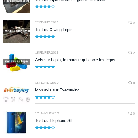
8.7
22 FÉVRIER 2019
0
Test du X-wing Lepin
9.5
15 FÉVRIER 2019
2
Avis sur Lepin, la marque qui copie les legos
9.5
15 FÉVRIER 2019
0
Mon avis sur Everbuying
8.0
12 JANVIER 2019
0
Test du Elephone S8
8.1