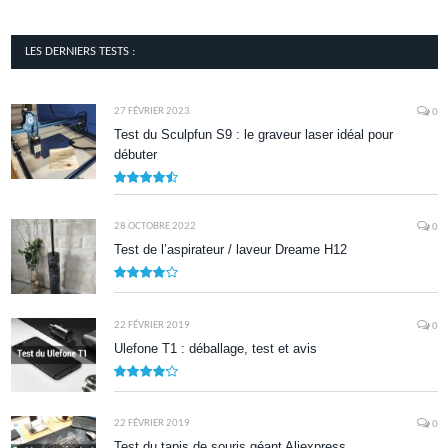
LES DERNIERS TESTS :
27 FÉVRIER 2023
0
Test du Sculpfun S9 : le graveur laser idéal pour
débuter
9
28 OCTOBRE 2022
0
Test de l’aspirateur / laveur Dreame H12
7.9
22 FÉVRIER 2019
0
Ulefone T1 : déballage, test et avis
8.5
22 FÉVRIER 2019
0
Test du tapis de souris géant Aliexpress