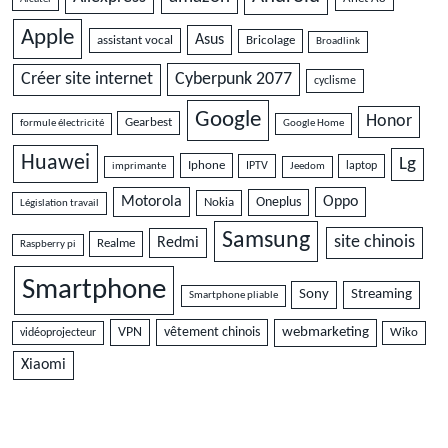
Apple
Asus
assistant vocal
Bricolage
Broadlink
Cyberpunk 2077
Créer site internet
cyclisme
Google
Honor
Gearbest
formule électricité
Google Home
Huawei
Lg
Iphone
IPTV
laptop
imprimante
Jeedom
Motorola
Oppo
Oneplus
Nokia
Législation travail
Samsung
site chinois
Redmi
Realme
Raspberry pi
Smartphone
Sony
Streaming
Smartphone pliable
VPN
vêtement chinois
webmarketing
vidéoprojecteur
Wiko
Xiaomi