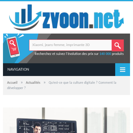
Recherchez et suivez l'évolution des prix sur
140 000
produits
NAVIGATION
»
»
Accueil
Actualités
Qu’est-ce que la culture digitale ? Comment la
développer ?