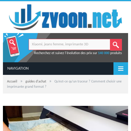
Recherchez et suivez l'évolution des prix sur
140 000
produits
NAVIGATION
»
»
Accueil
guides d'achat
Qu’est-ce qu’un traceur ? Comment choisir une
imprimante grand format ?