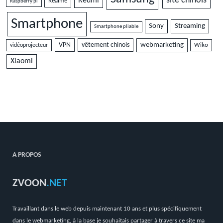
site chinois
Redmi
Realme
Raspberry pi
Smartphone
Sony
Streaming
Smartphone pliable
VPN
vêtement chinois
webmarketing
vidéoprojecteur
Wiko
Xiaomi
A PROPOS
ZVOON
.NET
Travaillant dans le web depuis maintenant 10 ans et plus spécifiquement
dans le webmarketing, à la base je souhaitais partager à travers ce site ma