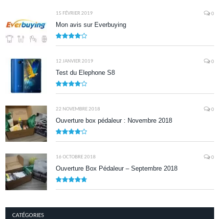
9.5
15 FÉVRIER 2019
0
Mon avis sur Everbuying
8.0
12 JANVIER 2019
0
Test du Elephone S8
8.1
22 NOVEMBRE 2018
0
Ouverture box pédaleur : Novembre 2018
8.5
16 OCTOBRE 2018
0
Ouverture Box Pédaleur – Septembre 2018
9.5
CATÉGORIES