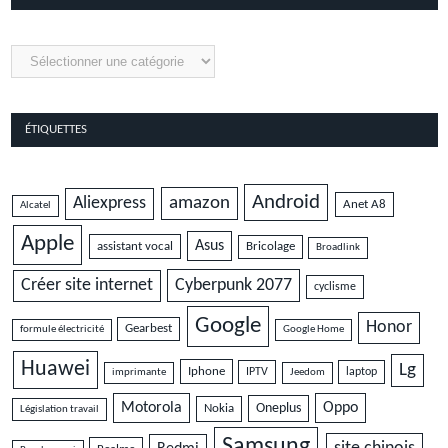
Catégories
ÉTIQUETTES
Android
amazon
Aliexpress
Anet A8
Alcatel
Apple
Asus
assistant vocal
Bricolage
Broadlink
Cyberpunk 2077
Créer site internet
cyclisme
Google
Honor
Gearbest
formule électricité
Google Home
Huawei
Lg
Iphone
IPTV
laptop
imprimante
Jeedom
Motorola
Oppo
Oneplus
Nokia
Législation travail
Samsung