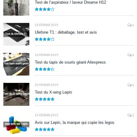
Test de l’aspirateur / laveur Dreame H12
7.9
22 FÉVRIER 2019
0
Ulefone T1 : déballage, test et avis
8.5
22 FÉVRIER 2019
0
Test du tapis de souris géant Aliexpress
8.7
22 FÉVRIER 2019
0
Test du X-wing Lepin
9.5
15 FÉVRIER 2019
2
Avis sur Lepin, la marque qui copie les legos