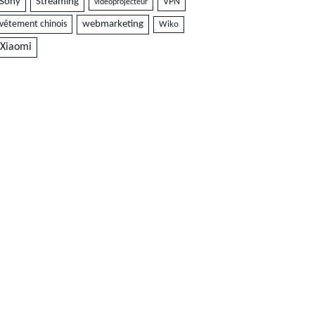
Sony
Streaming
VPN
vidéoprojecteur
vêtement chinois
webmarketing
Wiko
Xiaomi