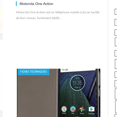
Motorola One Action
Motorola One Action est un téléphone mobile à écran tactile
de bon niveau, fortement dédié…
FICHES TECHNIQUES