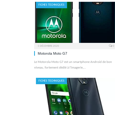
FICHES TECHNIQUES
5 DÉCEMBRE 2020
0
Motorola Moto G7
Le Motorola Moto G7 est un smartphone Android de bon
niveau, fortement dédié à l’imagerie,…
FICHES TECHNIQUES