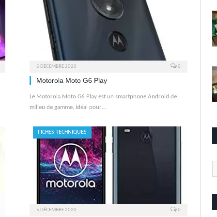
5 DÉCEMBRE 2020
0
Motorola Moto G6 Play
Le Motorola Moto G6 Play est un smartphone Android de
milieu de gamme, idéal pour…
FICHES TECHNIQUES
Ca
5 DÉCEMBRE 2020
0