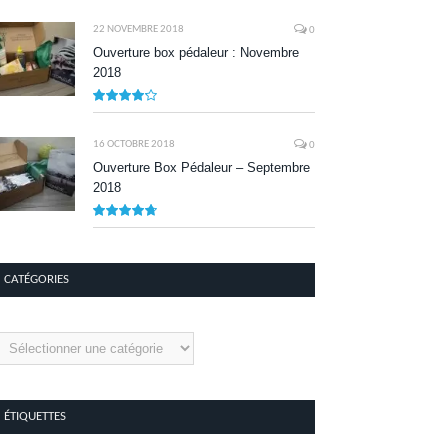
8.1
22 NOVEMBRE 2018
0
Ouverture box pédaleur : Novembre
2018
8.5
16 OCTOBRE 2018
0
Ouverture Box Pédaleur – Septembre
2018
9.5
CATÉGORIES
tégories
ÉTIQUETTES