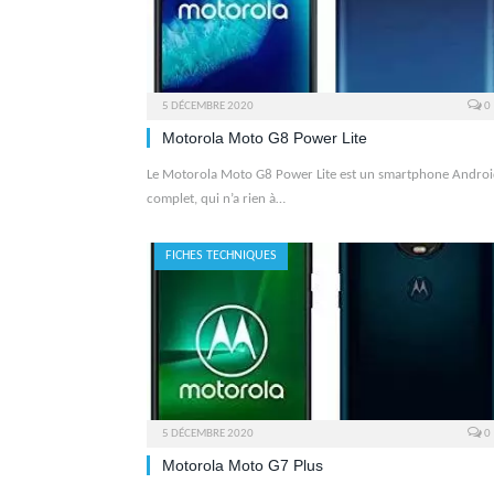
5 DÉCEMBRE 2020
0
Motorola Moto G8 Power Lite
Le Motorola Moto G8 Power Lite est un smartphone Andro
complet, qui n’a rien à…
FICHES TECHNIQUES
5 DÉCEMBRE 2020
0
Motorola Moto G7 Plus