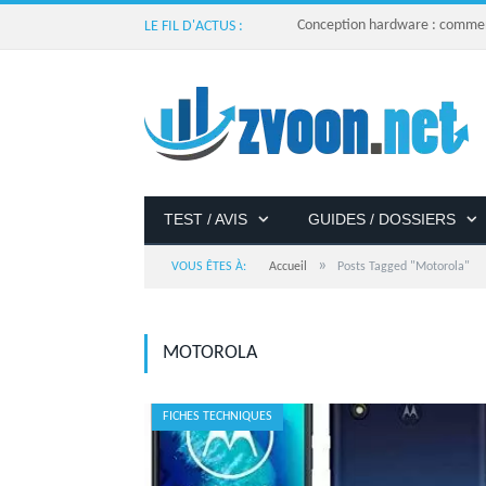
Conception hardware : comment 
LE FIL D'ACTUS :
TEST / AVIS
GUIDES / DOSSIERS
»
VOUS ÊTES À:
Accueil
Posts Tagged "Motorola"
MOTOROLA
FICHES TECHNIQUES