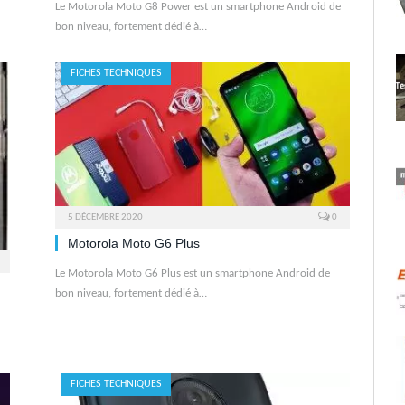
Le Motorola Moto G8 Power est un smartphone Android de
bon niveau, fortement dédié à…
FICHES TECHNIQUES
5 DÉCEMBRE 2020
0
Motorola Moto G6 Plus
Le Motorola Moto G6 Plus est un smartphone Android de
bon niveau, fortement dédié à…
FICHES TECHNIQUES