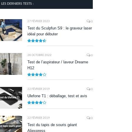
LES DERNIERS TESTS :
27 FÉVRIER 2023
0
Test du Sculpfun S9 : le graveur laser
idéal pour débuter
9
28 OCTOBRE 2022
0
Test de l’aspirateur / laveur Dreame
H12
7.9
22 FÉVRIER 2019
0
Ulefone T1 : déballage, test et avis
8.5
22 FÉVRIER 2019
0
Test du tapis de souris géant
Aliexpress