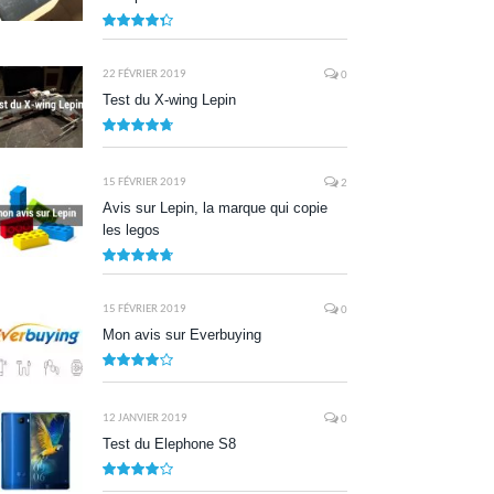
8.7
22 FÉVRIER 2019
0
Test du X-wing Lepin
9.5
15 FÉVRIER 2019
2
Avis sur Lepin, la marque qui copie
les legos
9.5
15 FÉVRIER 2019
0
Mon avis sur Everbuying
8.0
12 JANVIER 2019
0
Test du Elephone S8