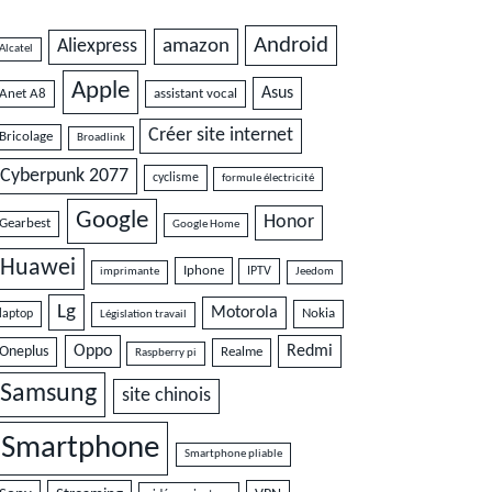
Android
amazon
Aliexpress
Alcatel
Apple
Asus
Anet A8
assistant vocal
Créer site internet
Bricolage
Broadlink
Cyberpunk 2077
cyclisme
formule électricité
Google
Honor
Gearbest
Google Home
Huawei
Iphone
IPTV
imprimante
Jeedom
Lg
Motorola
Nokia
laptop
Législation travail
Oppo
Redmi
Oneplus
Realme
Raspberry pi
Samsung
site chinois
Smartphone
Smartphone pliable