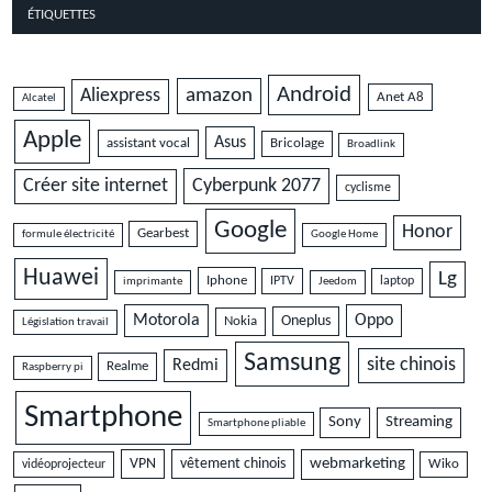
ÉTIQUETTES
Android
amazon
Aliexpress
Anet A8
Alcatel
Apple
Asus
assistant vocal
Bricolage
Broadlink
Cyberpunk 2077
Créer site internet
cyclisme
Google
Honor
Gearbest
formule électricité
Google Home
Huawei
Lg
Iphone
IPTV
laptop
imprimante
Jeedom
Motorola
Oppo
Oneplus
Nokia
Législation travail
Samsung
site chinois
Redmi
Realme
Raspberry pi
Smartphone
Sony
Streaming
Smartphone pliable
VPN
vêtement chinois
webmarketing
vidéoprojecteur
Wiko