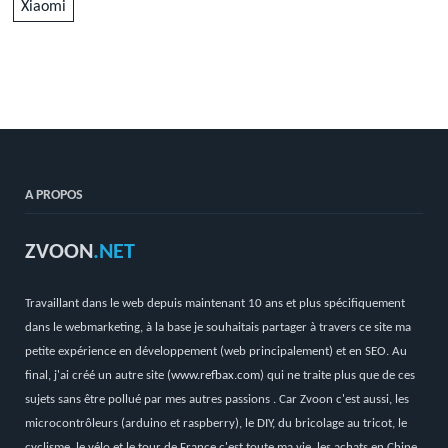
Xiaomi
A PROPOS
ZVOON
.NET
Travaillant dans le web depuis maintenant 10 ans et plus spécifiquement
dans le webmarketing, à la base je souhaitais partager à travers ce site ma
petite expérience en développement (web principalement) et en SEO. Au
final, j'ai créé un autre site (
www.refbax.com
) qui ne traite plus que de ces
sujets sans être pollué par mes autres passions . Car Zvoon c'est aussi, les
microcontrôleurs (arduino et raspberry), le DIY, du bricolage au tricot, le
cyclisme, le vélo et le tour de France c'est toute ma vie, les achats en Chine