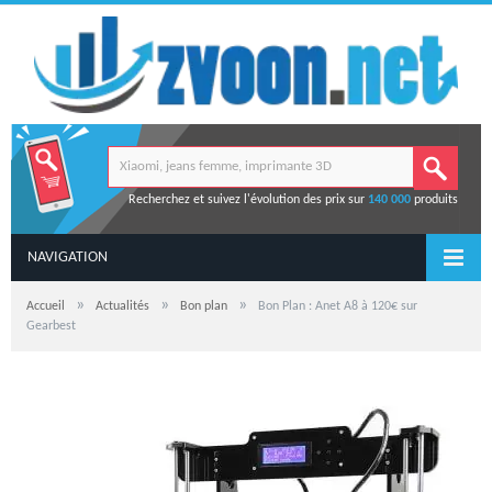
Recherchez et suivez l'évolution des prix sur
140 000
produits
NAVIGATION
»
»
»
Accueil
Actualités
Bon plan
Bon Plan : Anet A8 à 120€ sur
Gearbest