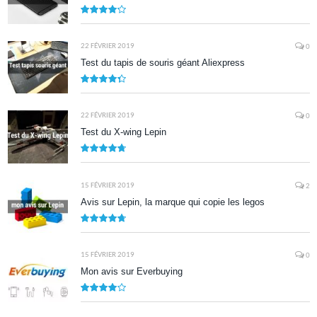
8.5
22 FÉVRIER 2019
0
Test du tapis de souris géant Aliexpress
8.7
22 FÉVRIER 2019
0
Test du X-wing Lepin
9.5
15 FÉVRIER 2019
2
Avis sur Lepin, la marque qui copie les legos
9.5
15 FÉVRIER 2019
0
Mon avis sur Everbuying
8.0