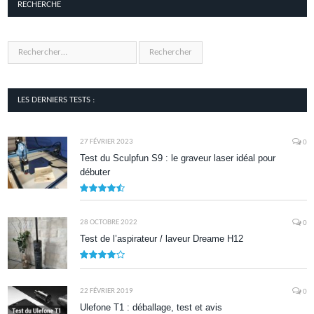
RECHERCHE
LES DERNIERS TESTS :
27 FÉVRIER 2023
0
Test du Sculpfun S9 : le graveur laser idéal pour
débuter
9
28 OCTOBRE 2022
0
Test de l’aspirateur / laveur Dreame H12
7.9
22 FÉVRIER 2019
0
Ulefone T1 : déballage, test et avis