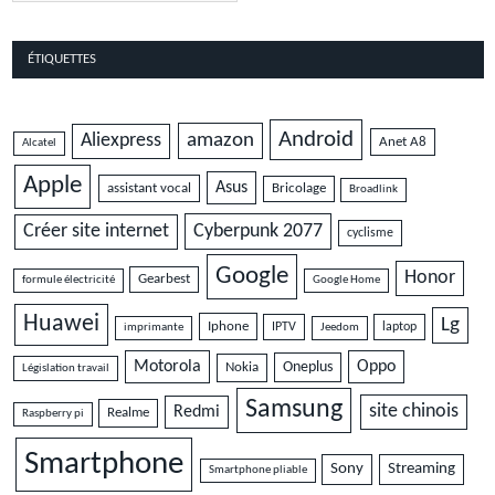
ÉTIQUETTES
Android
amazon
Aliexpress
Anet A8
Alcatel
Apple
Asus
assistant vocal
Bricolage
Broadlink
Cyberpunk 2077
Créer site internet
cyclisme
Google
Honor
Gearbest
formule électricité
Google Home
Huawei
Lg
Iphone
IPTV
laptop
imprimante
Jeedom
Motorola
Oppo
Oneplus
Nokia
Législation travail
Samsung
site chinois
Redmi
Realme
Raspberry pi
Smartphone
Sony
Streaming
Smartphone pliable