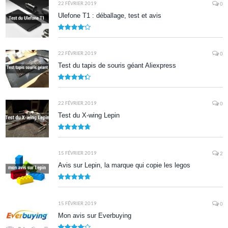
22 FÉVRIER 2019
0
Ulefone T1 : déballage, test et avis
8.5
22 FÉVRIER 2019
0
Test du tapis de souris géant Aliexpress
8.7
22 FÉVRIER 2019
0
Test du X-wing Lepin
9.5
15 FÉVRIER 2019
2
Avis sur Lepin, la marque qui copie les legos
9.5
15 FÉVRIER 2019
0
Mon avis sur Everbuying