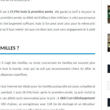
nnel au vu du petit prix !
sh est à
19,99€/mois la première année
, elle garde ce tarif à vie pour la
première année. Le débit est d’ailleurs bien inférieur à celui que propose
 c’est largement suffisant, mais si l’on peut avoir plus pour le même prix
e qu’il faut retenir est que ces deux box sont sans engagement et à petit
MILLES ?
 il s’agit des familles. Le choix concernant les familles est souvent plus
it tout le monde, mais qui ne soit pas excessivement chère. En effet, le
es dépenses superflues.
Ca
e box internet est idéale pour les familles puisqu’elle est assez complète et
s pendant 1 puis 36,99€/mois après la première année. Le prix inclut la
. Les débits sont raisonnables pour le prix :
1 Gbit/s en téléchargement
e 180 chaînes, un enregistreur avec 128 Go de stockage et un décodeur