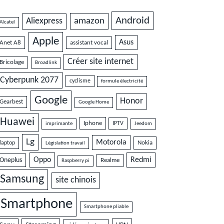
Android
amazon
Aliexpress
Alcatel
Apple
Asus
Anet A8
assistant vocal
Créer site internet
Bricolage
Broadlink
Cyberpunk 2077
cyclisme
formule électricité
Google
Honor
Gearbest
Google Home
Huawei
Iphone
IPTV
imprimante
Jeedom
Lg
Motorola
Nokia
laptop
Législation travail
Oppo
Redmi
Oneplus
Realme
Raspberry pi
Samsung
site chinois
Smartphone
Smartphone pliable