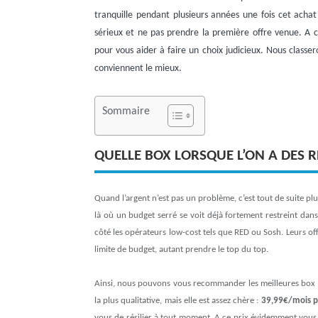
tranquille pendant plusieurs années une fois cet achat e
sérieux et ne pas prendre la première offre venue. A c
pour vous aider à faire un choix judicieux. Nous classer
conviennent le mieux.
Sommaire
QUELLE BOX LORSQUE L’ON A DES 
Quand l’argent n’est pas un problème, c’est tout de suite pl
là où un budget serré se voit déjà fortement restreint dan
côté les opérateurs low-cost tels que RED ou Sosh. Leurs off
limite de budget, autant prendre le top du top.
Ainsi, nous pouvons vous recommander les meilleures box in
la plus qualitative, mais elle est assez chère :
39,99€/mois p
vous de résilier à tout moment. A ce prix évidemment vous 