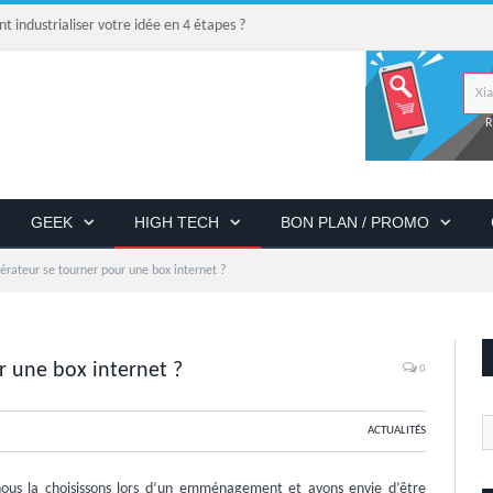
industrialiser votre idée en 4 étapes ?
R
GEEK
HIGH TECH
BON PLAN / PROMO
érateur se tourner pour une box internet ?
r une box internet ?
0
ACTUALITÉS
nous la choisissons lors d’un emménagement et avons envie d’être