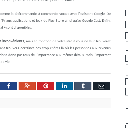
penser que c’est une offre idéale pour une famille.
, comme la télécommande à commande vocale avec l’assistant Google. De
TV aux applications et jeux du Play Store ainsi qu’au Google Cast. Enfin,
al + sont disponibles.
rs inconvénients
, mais en fonction de votre statut vous ne leur trouverez
iant trouvera certaines box trop chères là où les personnes aux revenus
rdons donc pas tous de l’importance aux mêmes détails, mais l’important
de vie.
tter
Facebook
Google+
Pinterest
LinkedIn
Tumblr
Email