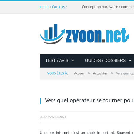
Conception hardware : comment 
LE FIL D'ACTUS :
TEST / AVIS
GUIDES / DOSSIERS
»
»
VOUS ÊTES À:
Accueil
Actualités
Vers quel op
Vers quel opérateur se tourner pou
LE
27 JANVIER 2021
Une box internet c’est un choix important. Souvent 