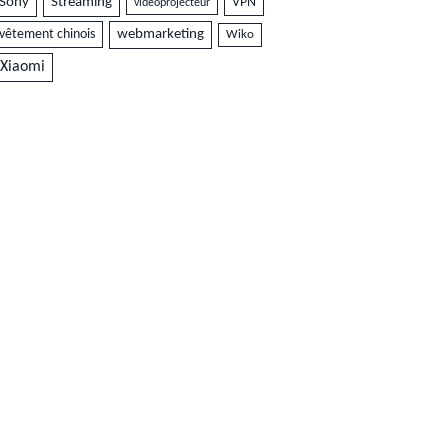
Sony
Streaming
VPN
vidéoprojecteur
vêtement chinois
webmarketing
Wiko
Xiaomi