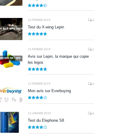
8.7
22 FÉVRIER 2019
0
Test du X-wing Lepin
9.5
15 FÉVRIER 2019
2
Avis sur Lepin, la marque qui copie
les legos
9.5
15 FÉVRIER 2019
0
Mon avis sur Everbuying
8.0
12 JANVIER 2019
0
Test du Elephone S8