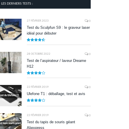
LES DERNIERS TESTS :
27 FÉVRIER 2023
0
Test du Sculpfun S9 : le graveur laser
idéal pour débuter
9
28 OCTOBRE 2022
0
Test de l’aspirateur / laveur Dreame
H12
7.9
22 FÉVRIER 2019
0
Ulefone T1 : déballage, test et avis
8.5
22 FÉVRIER 2019
0
Test du tapis de souris géant
Aliexpress