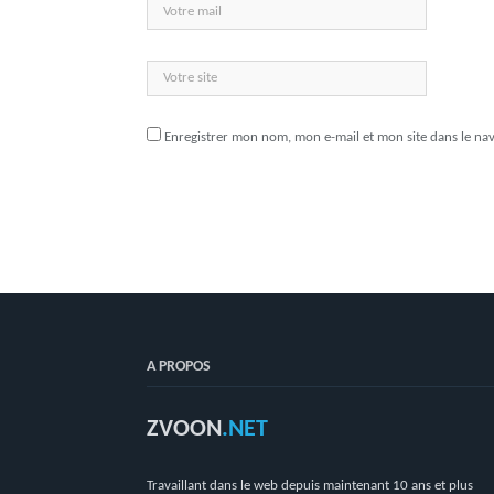
Enregistrer mon nom, mon e-mail et mon site dans le n
A PROPOS
ZVOON
.NET
Travaillant dans le web depuis maintenant 10 ans et plus