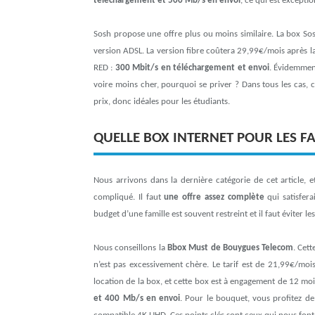
téléchargement et 500 Mb/s en envoi
, ce qui est exceptio
Sosh propose une offre plus ou moins similaire. La box So
version ADSL. La version fibre coûtera 29,99€/mois après la 
RED :
300 Mbit/s en téléchargement et envoi
. Évidemment
voire moins cher, pourquoi se priver ? Dans tous les cas, c
prix, donc idéales pour les étudiants.
QUELLE BOX INTERNET POUR LES FA
Nous arrivons dans la dernière catégorie de cet article, et
compliqué. Il faut
une offre assez complète
qui satisfera
budget d’une famille est souvent restreint et il faut éviter l
Nous conseillons la
Bbox Must de Bouygues Telecom
. Cett
n’est pas excessivement chère. Le tarif est de 21,99€/moi
location de la box, et cette box est à engagement de 12 mois
et 400 Mb/s en envoi
. Pour le bouquet, vous profitez d