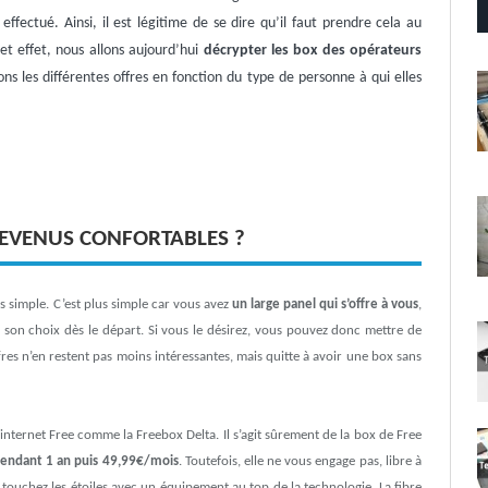
ffectué. Ainsi, il est légitime de se dire qu’il faut prendre cela au
et effet, nous allons aujourd’hui
décrypter les box des opérateurs
ons les différentes offres en fonction du type de personne à qui elles
REVENUS CONFORTABLES ?
us simple. C’est plus simple car vous avez
un large panel qui s’offre à vous
,
s son choix dès le départ. Si vous le désirez, vous pouvez donc mettre de
res n’en restent pas moins intéressantes, mais quitte à avoir une box sans
ternet Free comme la Freebox Delta. Il s’agit sûrement de la box de Free
endant 1 an puis 49,99€/mois
. Toutefois, elle ne vous engage pas, libre à
touchez les étoiles avec un équipement au top de la technologie. La fibre