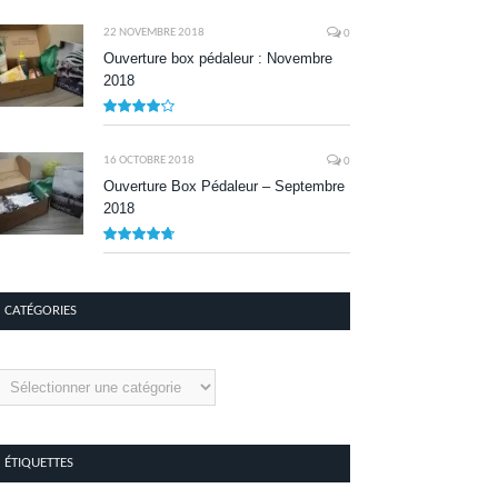
8.1
22 NOVEMBRE 2018
0
Ouverture box pédaleur : Novembre
2018
8.5
16 OCTOBRE 2018
0
Ouverture Box Pédaleur – Septembre
2018
9.5
CATÉGORIES
tégories
ÉTIQUETTES