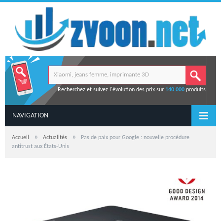
Recherchez et suivez l'évolution des prix sur
140 000
produits
NAVIGATION
»
»
Accueil
Actualités
Pas de paix pour Google : nouvelle procédure
antitrust aux États-Unis