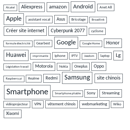
Android
amazon
Aliexpress
Anet A8
Alcatel
Apple
Asus
assistant vocal
Bricolage
Broadlink
Cyberpunk 2077
Créer site internet
cyclisme
Google
Honor
Gearbest
formule électricité
Google Home
Huawei
Lg
Iphone
IPTV
laptop
imprimante
Jeedom
Motorola
Oppo
Oneplus
Nokia
Législation travail
Samsung
site chinois
Redmi
Realme
Raspberry pi
Smartphone
Sony
Streaming
Smartphone pliable
VPN
vêtement chinois
webmarketing
vidéoprojecteur
Wiko
Xiaomi