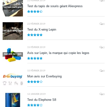
22 FÉVRIER 2019
0
Test du tapis de souris géant Aliexpress
8.7
22 FÉVRIER 2019
0
Test du X-wing Lepin
9.5
15 FÉVRIER 2019
2
Avis sur Lepin, la marque qui copie les legos
9.5
15 FÉVRIER 2019
0
Mon avis sur Everbuying
8.0
12 JANVIER 2019
0
Test du Elephone S8