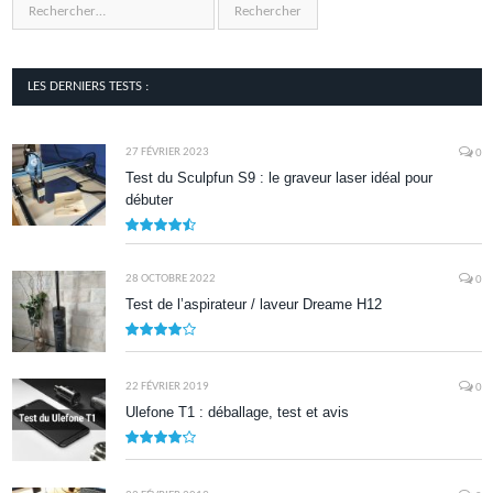
LES DERNIERS TESTS :
27 FÉVRIER 2023
0
Test du Sculpfun S9 : le graveur laser idéal pour
débuter
9
28 OCTOBRE 2022
0
Test de l’aspirateur / laveur Dreame H12
7.9
22 FÉVRIER 2019
0
Ulefone T1 : déballage, test et avis
8.5