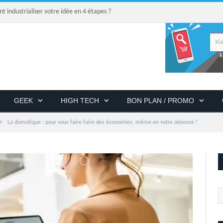
industrialiser votre idée en 4 étapes ?
R
GEEK
HIGH TECH
BON PLAN / PROMO
»
La domotique : pour vous faire faire des économies, même en votre absence !