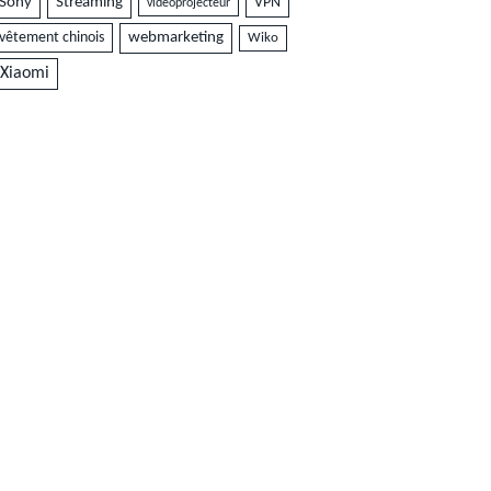
Sony
Streaming
VPN
vidéoprojecteur
vêtement chinois
webmarketing
Wiko
Xiaomi