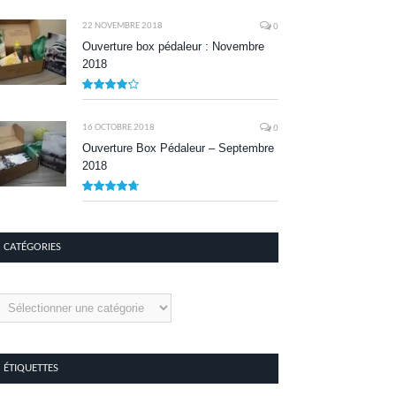
8.1
22 NOVEMBRE 2018
0
Ouverture box pédaleur : Novembre
2018
8.5
16 OCTOBRE 2018
0
Ouverture Box Pédaleur – Septembre
2018
9.5
CATÉGORIES
tégories
ÉTIQUETTES