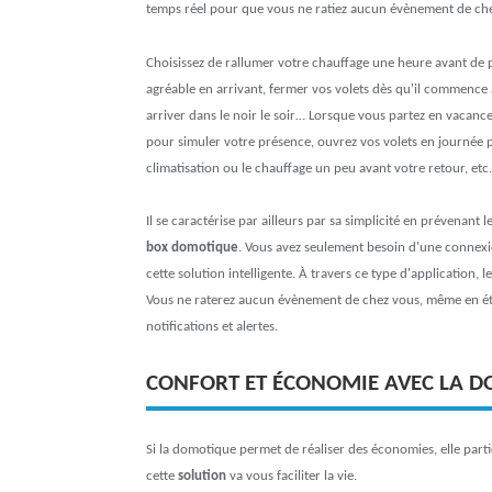
temps réel pour que vous ne ratiez aucun évènement de ch
Choisissez de rallumer votre chauffage une heure avant de 
agréable en arrivant, fermer vos volets dès qu'il commence à
arriver dans le noir le soir… Lorsque vous partez en vacance
pour simuler votre présence, ouvrez vos volets en journée p
climatisation ou le chauffage un peu avant votre retour, etc.
Il se caractérise par ailleurs par sa simplicité en prévenant l
box domotique
. Vous avez seulement besoin d'une connexio
cette solution intelligente. À travers ce type d'application, l
Vous ne raterez aucun évènement de chez vous, même en étan
notifications et alertes.
CONFORT ET ÉCONOMIE AVEC LA 
Si la domotique permet de réaliser des économies, elle part
cette
solution
va vous faciliter la vie.