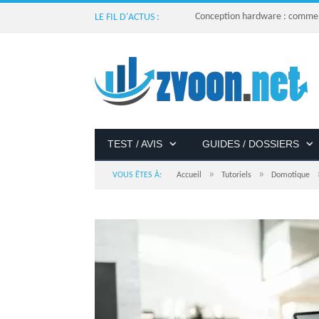
Conception hardware : comment 
LE FIL D'ACTUS :
TEST / AVIS
GUIDES / DOSSIERS
»
»
VOUS ÊTES À:
Accueil
Tutoriels
Domotique