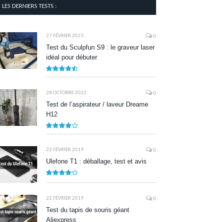
LES DERNIERS TESTS :
27 FÉVRIER 2023
0
Test du Sculpfun S9 : le graveur laser
idéal pour débuter
9
28 OCTOBRE 2022
0
Test de l’aspirateur / laveur Dreame
H12
7.9
22 FÉVRIER 2019
0
Ulefone T1 : déballage, test et avis
8.5
22 FÉVRIER 2019
0
Test du tapis de souris géant
Aliexpress