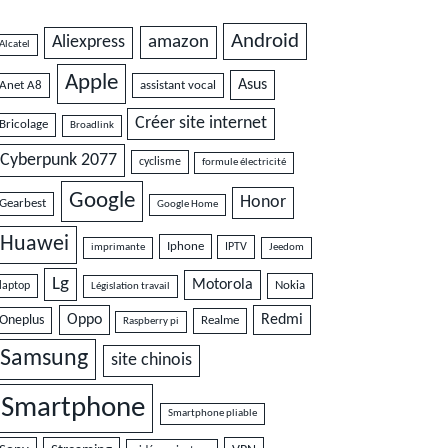
Android
amazon
Aliexpress
Alcatel
Apple
Asus
Anet A8
assistant vocal
Créer site internet
Bricolage
Broadlink
Cyberpunk 2077
cyclisme
formule électricité
Google
Honor
Gearbest
Google Home
Huawei
Iphone
IPTV
imprimante
Jeedom
Lg
Motorola
Nokia
laptop
Législation travail
Oppo
Redmi
Oneplus
Realme
Raspberry pi
Samsung
site chinois
Smartphone
Smartphone pliable