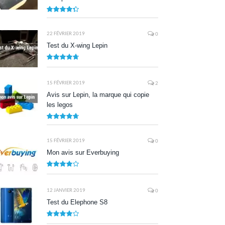
8.7
22 FÉVRIER 2019
0
Test du X-wing Lepin
9.5
15 FÉVRIER 2019
2
Avis sur Lepin, la marque qui copie
les legos
9.5
15 FÉVRIER 2019
0
Mon avis sur Everbuying
8.0
12 JANVIER 2019
0
Test du Elephone S8