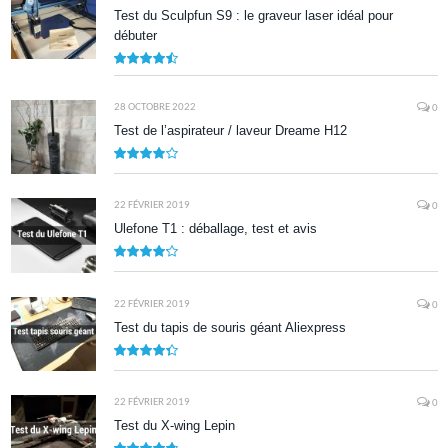
Test du Sculpfun S9 : le graveur laser idéal pour
débuter
9
28 OCTOBRE 2022
0
Test de l’aspirateur / laveur Dreame H12
7.9
22 FÉVRIER 2019
0
Ulefone T1 : déballage, test et avis
8.5
22 FÉVRIER 2019
0
Test du tapis de souris géant Aliexpress
8.7
22 FÉVRIER 2019
0
Test du X-wing Lepin