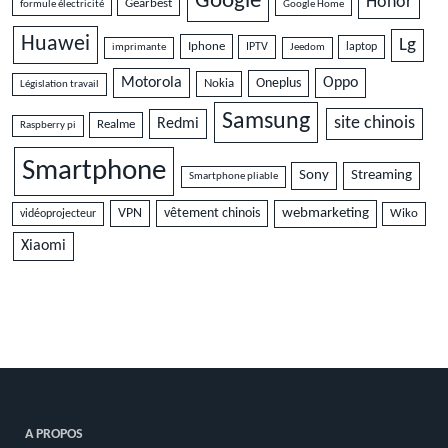
Google
Honor
Gearbest
formule électricité
Google Home
Huawei
Lg
Iphone
IPTV
laptop
imprimante
Jeedom
Motorola
Oppo
Oneplus
Nokia
Législation travail
Samsung
site chinois
Redmi
Realme
Raspberry pi
Smartphone
Sony
Streaming
Smartphone pliable
VPN
vêtement chinois
webmarketing
vidéoprojecteur
Wiko
Xiaomi
A PROPOS