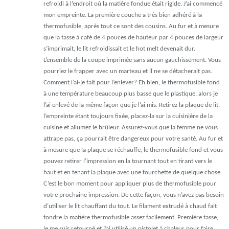
refroidi à l’endroit où la matière fondue était rigide. J’ai commencé
mon empreinte. La première couche a très bien adhéré à la
thermofusible, après tout ce sont des cousins. Au fur et à mesure
que la tasse à café de 4 pouces de hauteur par 4 pouces de largeur
s’imprimait, le lit refroidissait et le hot melt devenait dur.
L’ensemble de la coupe imprimée sans aucun gauchissement. Vous
pourriez le frapper avec un marteau et il ne se détacherait pas.
Comment l’ai-je fait pour l’enlever? Eh bien, le thermofusible fond
à une température beaucoup plus basse que le plastique, alors je
l’ai enlevé de la même façon que je l’ai mis. Retirez la plaque de lit,
l’empreinte étant toujours fixée, placez-la sur la cuisinière de la
cuisine et allumez le brûleur. Assurez-vous que la femme ne vous
attrape pas, ça pourrait être dangereux pour votre santé. Au fur et
à mesure que la plaque se réchauffe, le thermofusible fond et vous
pouvez retirer l’impression en la tournant tout en tirant vers le
haut et en tenant la plaque avec une fourchette de quelque chose.
C’est le bon moment pour appliquer plus de thermofusible pour
votre prochaine impression. De cette façon, vous n’avez pas besoin
d’utiliser le lit chauffant du tout. Le filament extrudé à chaud fait
fondre la matière thermofusible assez facilement. Première tasse,
je me suis retourné et j’ai utilisé un pistolet à chaleur pour faire