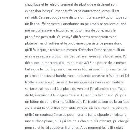
chauffage et le refroidissement du plastique entraînent son
expansion lorsqu’il est chauffé, et sa contraction lorsqu’il est
refroidi. Cela provoque une distorsion . J’ai essayé Kapton tape sur
un lit chauffé en verre. Fonctionne un peu mais se soulève quand
même. J’ai essayé le fixatif et les bâtonnets de colle, mais le
problème persistait. J’ai essayé différentes températures de
plateformes chauffées et le problème a persisté. Je pense donc
qu’il faut que je trouve un moyen d’attacher l’empreinte au lit où
elle ne se séparera pas, mais peut être enlevée sans la détruire. J’ai
découpé un morceau d’aluminium de 3/16 de pouce de la même
taille que le lit d’impression en verre fourni avec l’imprimante. J’ai
pris ma ponceuse à bande avec une bande abrasive très plate et j’ai
frotté la surface en laissant des marques de rayures sur toute la
surface. J’ai mis ceci à la place du verre et j’ai allumé le chauffage
du lit, à environ 110 degrés Celsius. Quand il a fait chaud, j’ai pris
un bâton de colle thermofusible et je l’ai frotté autour de la surface
en laissant la colle thermofusible s’étaler sur la surface. J’ai ensuite
utilisé un couteau à mastic pour lisser la fonte chaude en laissant
une surface plane, puis j’ai éteint la chaleur. Maintenant, j’ai chargé
mon stl et je l’ai coupé en tranches. À ce moment-là, le lit s’était