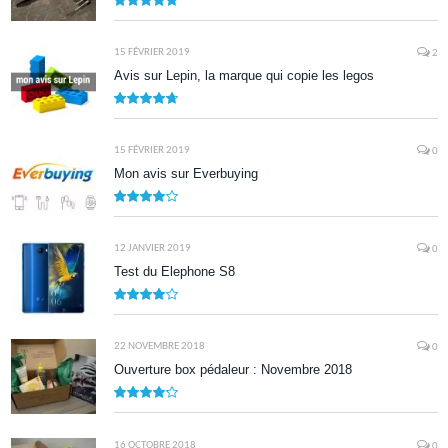
9.5
15 FÉVRIER 2019
2
Avis sur Lepin, la marque qui copie les legos
9.5
15 FÉVRIER 2019
0
Mon avis sur Everbuying
8.0
12 JANVIER 2019
0
Test du Elephone S8
8.1
22 NOVEMBRE 2018
0
Ouverture box pédaleur : Novembre 2018
8.5
16 OCTOBRE 2018
0