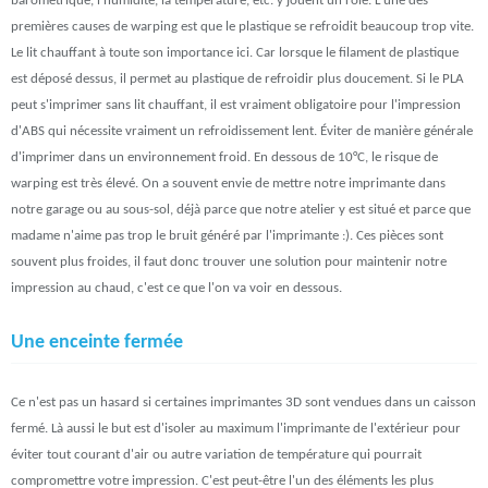
barométrique, l'humidité, la température, etc. y jouent un rôle. L'une des
premières causes de warping est que le plastique se refroidit beaucoup trop vite.
Le lit chauffant à toute son importance ici. Car lorsque le filament de plastique
est déposé dessus, il permet au plastique de refroidir plus doucement. Si le PLA
peut s'imprimer sans lit chauffant, il est vraiment obligatoire pour l'impression
d'ABS qui nécessite vraiment un refroidissement lent. Éviter de manière générale
d'imprimer dans un environnement froid. En dessous de 10°C, le risque de
warping est très élevé. On a souvent envie de mettre notre imprimante dans
notre garage ou au sous-sol, déjà parce que notre atelier y est situé et parce que
madame n'aime pas trop le bruit généré par l'imprimante :). Ces pièces sont
souvent plus froides, il faut donc trouver une solution pour maintenir notre
impression au chaud, c'est ce que l'on va voir en dessous.
Une enceinte fermée
Ce n'est pas un hasard si certaines imprimantes 3D sont vendues dans un caisson
fermé. Là aussi le but est d'isoler au maximum l'imprimante de l'extérieur pour
éviter tout courant d'air ou autre variation de température qui pourrait
compromettre votre impression. C'est peut-être l'un des éléments les plus