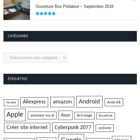
Ouverture Box Pédaleur – Septembre 2018
9.5
CATÉGORIES
Catégories
ÉTIQUETTES
Android
amazon
Aliexpress
Anet A8
Alcatel
Apple
Asus
assistant vocal
Bricolage
Broadlink
Cyberpunk 2077
Créer site internet
cyclisme