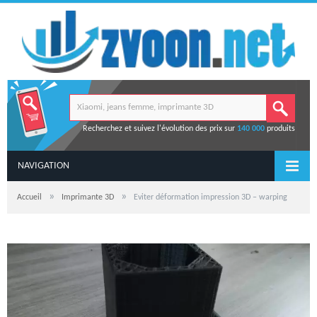
Recherchez et suivez l'évolution des prix sur
140 000
produits
NAVIGATION
»
»
Accueil
Imprimante 3D
Eviter déformation impression 3D – warping