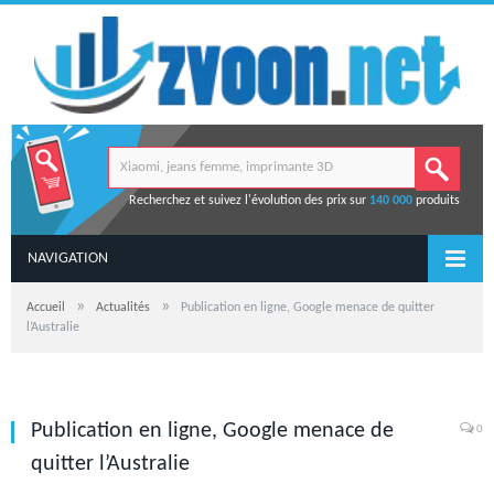
Recherchez et suivez l'évolution des prix sur
140 000
produits
NAVIGATION
»
»
Accueil
Actualités
Publication en ligne, Google menace de quitter
l’Australie
Publication en ligne, Google menace de
0
quitter l’Australie