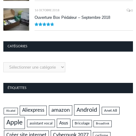
8.5
16 OCTOBRE 2018
0
Ouverture Box Pédaleur – Septembre 2018
9.5
CATÉGORIES
Catégories
ÉTIQUETTES
Android
amazon
Aliexpress
Anet A8
Alcatel
Apple
Asus
assistant vocal
Bricolage
Broadlink
Cyberpunk 2077
Créer site internet
cyclisme