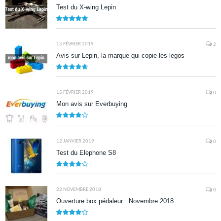
Test du X-wing Lepin
9.5
15 FÉVRIER 2019
2
Avis sur Lepin, la marque qui copie les legos
9.5
15 FÉVRIER 2019
0
Mon avis sur Everbuying
8.0
12 JANVIER 2019
0
Test du Elephone S8
8.1
22 NOVEMBRE 2018
0
Ouverture box pédaleur : Novembre 2018