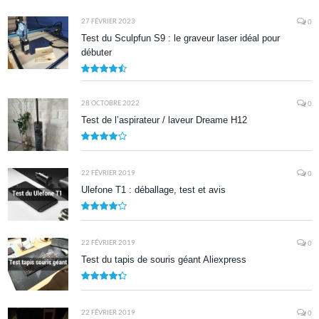
27 FÉVRIER 2023
0
Test du Sculpfun S9 : le graveur laser idéal pour
débuter
9
28 OCTOBRE 2022
0
Test de l’aspirateur / laveur Dreame H12
7.9
22 FÉVRIER 2019
0
Ulefone T1 : déballage, test et avis
8.5
22 FÉVRIER 2019
0
Test du tapis de souris géant Aliexpress
8.7
22 FÉVRIER 2019
0