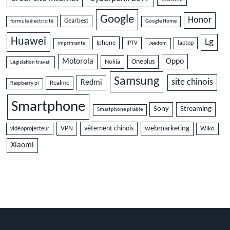
Google
Honor
Gearbest
formule électricité
Google Home
Huawei
Lg
Iphone
IPTV
laptop
imprimante
Jeedom
Motorola
Oppo
Oneplus
Nokia
Législation travail
Samsung
site chinois
Redmi
Realme
Raspberry pi
Smartphone
Sony
Streaming
Smartphone pliable
VPN
vêtement chinois
webmarketing
vidéoprojecteur
Wiko
Xiaomi