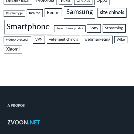
Motorola
Oppo
Oneplus
Nokia
Législation travail
Samsung
site chinois
Redmi
Realme
Raspberry pi
Smartphone
Sony
Streaming
Smartphone pliable
VPN
vêtement chinois
webmarketing
vidéoprojecteur
Wiko
Xiaomi
A PROPOS
ZVOON
.NET