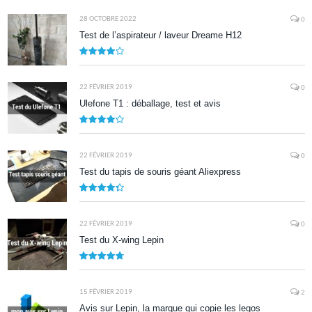
9
28 OCTOBRE 2022
0
Test de l’aspirateur / laveur Dreame H12
7.9
22 FÉVRIER 2019
0
Ulefone T1 : déballage, test et avis
8.5
22 FÉVRIER 2019
0
Test du tapis de souris géant Aliexpress
8.7
22 FÉVRIER 2019
0
Test du X-wing Lepin
9.5
15 FÉVRIER 2019
2
Avis sur Lepin, la marque qui copie les legos