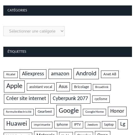
CATÉGORIES
Catégories
ÉTIQUETTES
Android
amazon
Aliexpress
Anet A8
Alcatel
Apple
Asus
assistant vocal
Bricolage
Broadlink
Cyberpunk 2077
Créer site internet
cyclisme
Google
Honor
Gearbest
formule électricité
Google Home
Huawei
Lg
Iphone
IPTV
laptop
imprimante
Jeedom