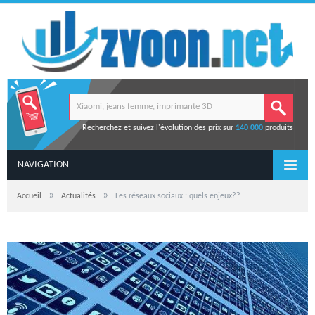
Recherchez et suivez l'évolution des prix sur
140 000
produits
NAVIGATION
»
»
Accueil
Actualités
Les réseaux sociaux : quels enjeux??