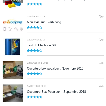
9.5
15 FÉVRIER 2019
0
Mon avis sur Everbuying
8.0
12 JANVIER 2019
0
Test du Elephone S8
8.1
22 NOVEMBRE 2018
0
Ouverture box pédaleur : Novembre 2018
8.5
16 OCTOBRE 2018
0
Ouverture Box Pédaleur – Septembre 2018
9.5