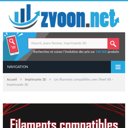
Recherchez et suivez l'évolution des prix sur
140 000
produits
NAVIGATION
»
»
Accueil
Imprimante 3D
Les filaments compatibles avec l’Anet A8 –
Imprimante 3D