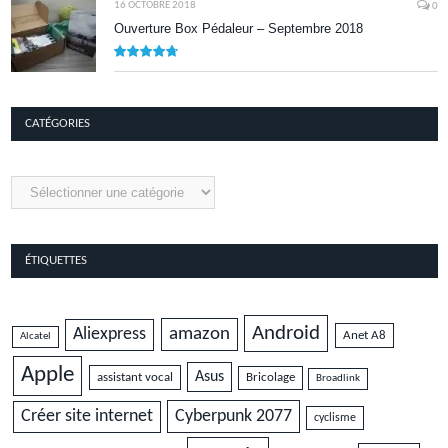
16 OCTOBRE 2018
0
Ouverture Box Pédaleur – Septembre 2018
9.5
CATÉGORIES
Catégories
ÉTIQUETTES
Android
amazon
Aliexpress
Anet A8
Alcatel
Apple
Asus
assistant vocal
Bricolage
Broadlink
Cyberpunk 2077
Créer site internet
cyclisme