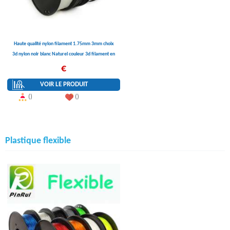
Haute qualité nylon filament 1.75mm 3mm choix
3d nylon noir blanc Naturel couleur 3d filament en
nylon PA 1 kg 3d filamento
€
VOIR LE PRODUIT
()
()
Plastique flexible