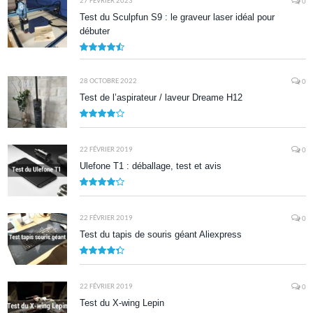
27 FÉVRIER 2023
0
Test du Sculpfun S9 : le graveur laser idéal pour
débuter
9
28 OCTOBRE 2022
0
Test de l’aspirateur / laveur Dreame H12
7.9
22 FÉVRIER 2019
0
Ulefone T1 : déballage, test et avis
8.5
22 FÉVRIER 2019
0
Test du tapis de souris géant Aliexpress
8.7
22 FÉVRIER 2019
0
Test du X-wing Lepin