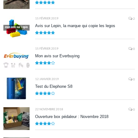
9.5
15 FÉVRIER 2019
2
Avis sur Lepin, la marque qui copie les legos
9.5
15 FÉVRIER 2019
0
Mon avis sur Everbuying
8.0
12 JANVIER 2019
0
Test du Elephone S8
8.1
22 NOVEMBRE 2018
0
Ouverture box pédaleur : Novembre 2018
8.5