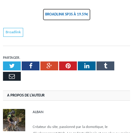
BROADLINK SP3S À 19.59€
Broadlink
PARTAGER.
Twitter
Facebook
Google+
Pinterest
LinkedIn
Tumblr
Email
A PROPOS DE L'AUTEUR
ALBAN
Créateur du site, passionné par la domotique, le