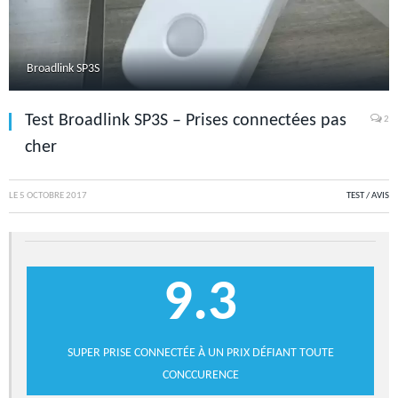
Broadlink SP3S
Test Broadlink SP3S – Prises connectées pas
2
cher
LE
5 OCTOBRE 2017
TEST / AVIS
9.3
SUPER PRISE CONNECTÉE À UN PRIX DÉFIANT TOUTE
CONCCURENCE