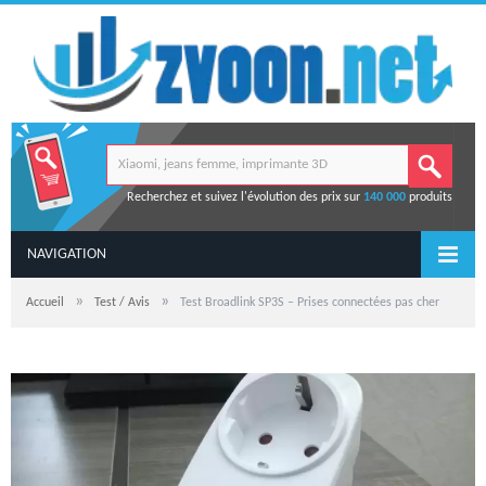
Recherchez et suivez l'évolution des prix sur
140 000
produits
NAVIGATION
»
»
Accueil
Test / Avis
Test Broadlink SP3S – Prises connectées pas cher