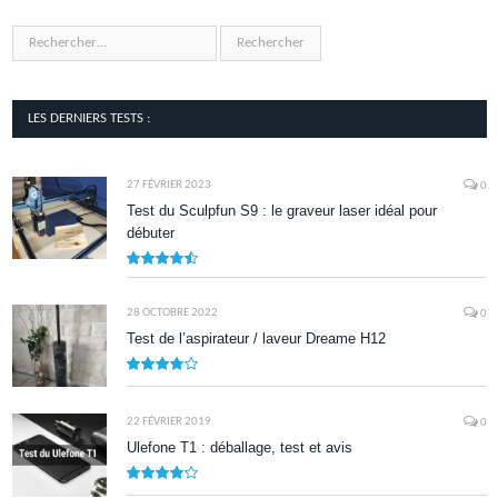
LES DERNIERS TESTS :
27 FÉVRIER 2023
0
Test du Sculpfun S9 : le graveur laser idéal pour
débuter
9
28 OCTOBRE 2022
0
Test de l’aspirateur / laveur Dreame H12
7.9
22 FÉVRIER 2019
0
Ulefone T1 : déballage, test et avis