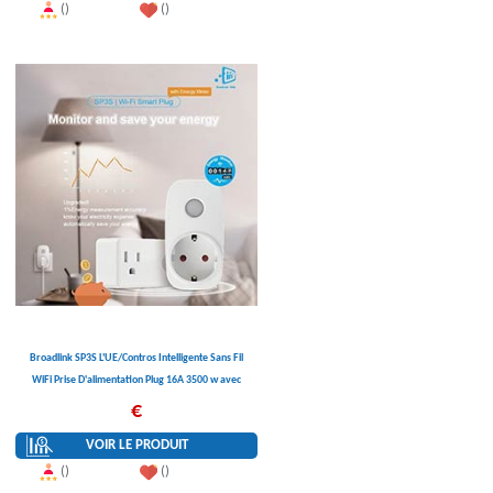
()
()
Broadlink SP3S L'UE/Contros Intelligente Sans Fil
WiFi Prise D'alimentation Plug 16A 3500 w avec
Compteur D'énergie IOS Android Télécommande
€
VOIR LE PRODUIT
()
()