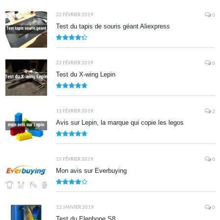
8.5
22 FÉVRIER 2019
0
Test du tapis de souris géant Aliexpress
8.7
22 FÉVRIER 2019
0
Test du X-wing Lepin
9.5
15 FÉVRIER 2019
2
Avis sur Lepin, la marque qui copie les legos
9.5
15 FÉVRIER 2019
0
Mon avis sur Everbuying
8.0
12 JANVIER 2019
0
Test du Elephone S8