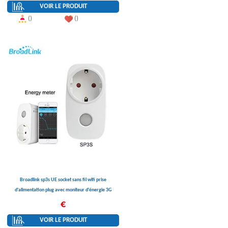
VOIR LE PRODUIT
()
()
Broadlink sp3s UE socket sans fil wifi prise
d'alimentation plug avec moniteur d'énergie 3G
4G wifi prise de courant pour la maison
€
intelligente automatisation
VOIR LE PRODUIT