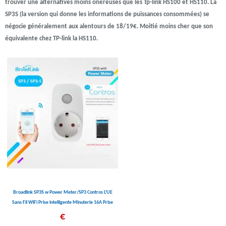
trouver une alternatives moins onéreuses que les Tp-link HS100 et HS110. La
SP3S (la version qui donne les informations de puissances consommées) se
négocie généralement aux alentours de 18/19€. Moitié moins cher que son
équivalente chez TP-link la HS110.
Broadlink SP3S w Power Meter/SP3 Contros L'UE
Sans Fil WiFi Prise intelligente Minuterie 16A Prise
de COURANT IOS Android Prise De Contrôle À
€
Distance