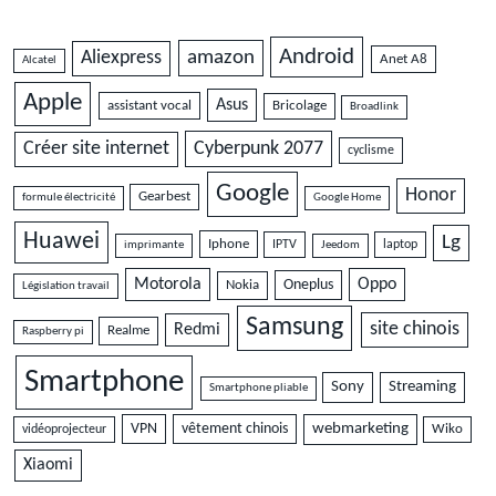
Android
amazon
Aliexpress
Anet A8
Alcatel
Apple
Asus
assistant vocal
Bricolage
Broadlink
Cyberpunk 2077
Créer site internet
cyclisme
Google
Honor
Gearbest
formule électricité
Google Home
Huawei
Lg
Iphone
IPTV
laptop
imprimante
Jeedom
Motorola
Oppo
Oneplus
Nokia
Législation travail
Samsung
site chinois
Redmi
Realme
Raspberry pi
Smartphone
Sony
Streaming
Smartphone pliable
VPN
vêtement chinois
webmarketing
vidéoprojecteur
Wiko
Xiaomi