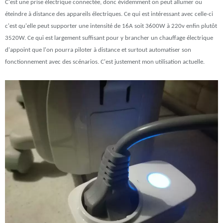
C'est une prise électrique connectée, donc évidemment on peut allumer ou
éteindre à distance des appareils électriques. Ce qui est intéressant avec celle-ci
c'est qu'elle peut supporter une intensité de 16A soit 3600W à 220v enfin plutôt
3520W. Ce qui est largement suffisant pour y brancher un chauffage électrique
d'appoint que l'on pourra piloter à distance et surtout automatiser son
fonctionnement avec des scénarios. C'est justement mon utilisation actuelle.