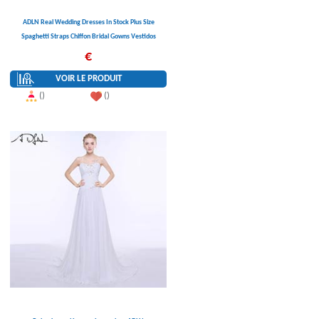
ADLN Real Wedding Dresses In Stock Plus Size
Spaghetti Straps Chiffon Bridal Gowns Vestidos
De Noiva with Lace Up Back
€
VOIR LE PRODUIT
()
()