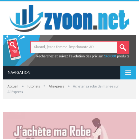
Recherchez et suivez l'évolution des prix sur
140 000
produits
NAVIGATION
»
»
»
Accueil
Tutoriels
Aliexpress
Acheter sa robe de mariée sur
AliExpress