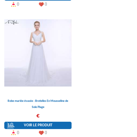
()
()
Robe mariée évasée - Bretelles En Mousseline de
Soie Plage
€
VOIR LE PRODUIT
()
()