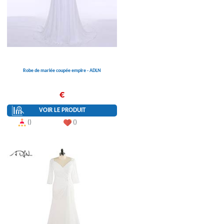
Robe de mariée coupée empire - ADLN
€
VOIR LE PRODUIT
()
()