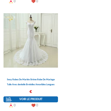
()
()
Sexy Robes De Mariée Sirène Robe De Mariage
Tulle Avec dentelle Bretelles Amovibles Longues
Robes De Mariée 2017 OE 3050 De Mariée robe
€
VOIR LE PRODUIT
()
()