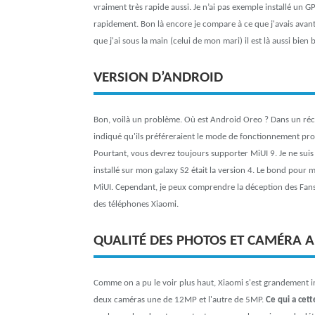
vraiment très rapide aussi. Je n’ai pas exemple installé un GPS
rapidement. Bon là encore je compare à ce que j'avais avant
que j'ai sous la main (celui de mon mari) il est là aussi bien 
VERSION D’ANDROID
Bon, voilà un problème. Où est Android Oreo ? Dans un réce
indiqué qu'ils préféreraient le mode de fonctionnement pro
Pourtant, vous devrez toujours supporter MiUI 9. Je ne suis
installé sur mon galaxy S2 était la version 4. Le bond pour 
MiUI. Cependant, je peux comprendre la déception des Fans q
des téléphones Xiaomi.
QUALITÉ DES PHOTOS ET CAMÉRA A
Comme on a pu le voir plus haut, Xiaomi s'est grandement i
deux caméras une de 12MP et l'autre de 5MP.
Ce qui a cet