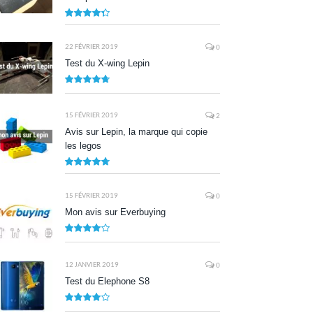
8.7
22 FÉVRIER 2019
0
Test du X-wing Lepin
9.5
15 FÉVRIER 2019
2
Avis sur Lepin, la marque qui copie
les legos
9.5
15 FÉVRIER 2019
0
Mon avis sur Everbuying
8.0
12 JANVIER 2019
0
Test du Elephone S8