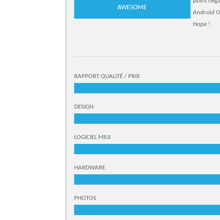
point néga
AWESOME
Android Oré
Hope !
RAPPORT QUALITÉ / PRIX
DESIGN
LOGICIEL MIUI
HARDWARE
PHOTOS