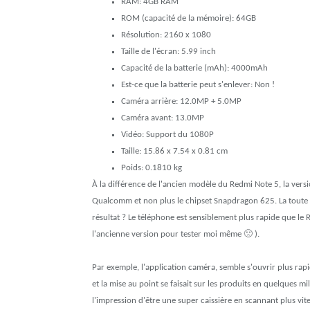
RAM: 4GB RAM
ROM (capacité de la mémoire): 64GB
Résolution: 2160 x 1080
Taille de l'écran: 5.99 inch
Capacité de la batterie (mAh): 4000mAh
Est-ce que la batterie peut s'enlever: Non !
Caméra arrière: 12.0MP + 5.0MP
Caméra avant: 13.0MP
Vidéo: Support du 1080P
Taille: 15.86 x 7.54 x 0.81 cm
Poids: 0.1810 kg
À la différence de l'ancien modèle du Redmi Note 5, la ve
Qualcomm et non plus le chipset Snapdragon 625. La toute no
résultat ? Le téléphone est sensiblement plus rapide que le Re
l'ancienne version pour tester moi même 🙁 ).
Par exemple, l'application caméra, semble s'ouvrir plus rapi
et la mise au point se faisait sur les produits en quelques mi
l'impression d'être une super caissière en scannant plus vi