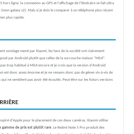
 hors ligne, la connexion au GPS et l'affichage de l'itinéraire se fait ultra
 (mon galaxy s2). Mais si je dois le comparer à un téléphone plus récent
bien plus rapide.
nt sondage mené par Xiaomi, les fans de la société ont clairement
posé par Android plutôt que celles de la surcouche maison "MiUI".
 pas trop habitué à MiUI encore et je crois que la version d'Android
moi est donc assez énorme et je ne ressens donc pas de gènes vis-à-vis de
ui ne semblent pas avoir été écoutés. Peut-être sur les futurs versions
RRIÈRE
nspiré d'Apple pour le placement de ces deux caméras. Xiaomi utilise
te gamme de prix est plutôt rare
. Le Redmi Note 5 Pro produit des