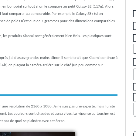
n embonpoint surtout si on le compare au petit Galaxy S2 (117g). Alors
u'il faut comparer au comparable. Par exemple le Galaxy S8+ (si on
ence de poids n'est que de 7 grammes pour des dimensions comparables.
e, les produits Xiaomi sont généralement bien finis. Les plastiques sont
 après j'ai d'assez grandes mains. Sinon il semblerait que Xiaomi continue à
i Air) en plaçant la caméra arrière sur le côté (un peu comme sur
 une résolution de 2160 x 1080. Je ne suis pas une experte, mais l'unité
omi. Les couleurs sont chaudes et assez vives. La réponse au toucher est
ment pas de quoi se plaindre avec cet écran.