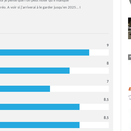
tif je pense que l'on peut noter qu'il manque
o. A voir si j'arriverai à le garder jusqu'en 2025... I
9
8
7
8.5
8.5