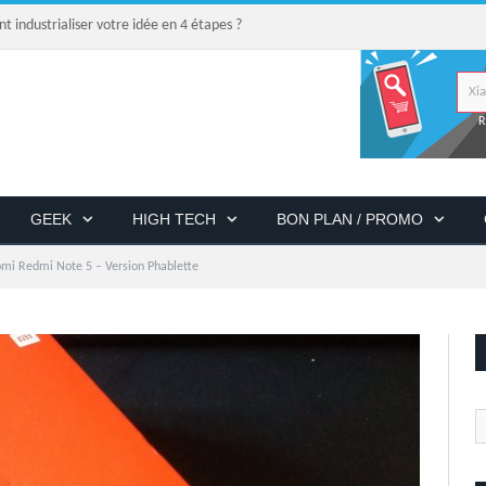
industrialiser votre idée en 4 étapes ?
R
GEEK
HIGH TECH
BON PLAN / PROMO
omi Redmi Note 5 – Version Phablette