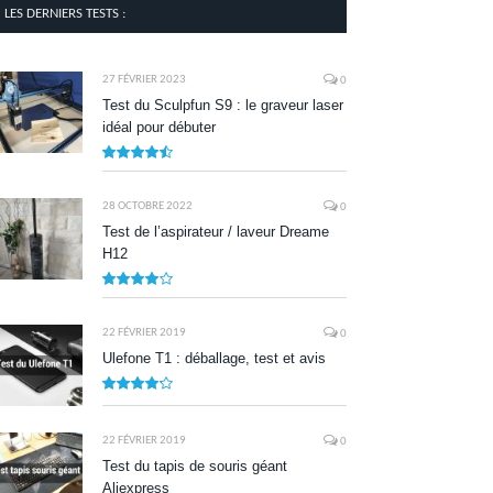
LES DERNIERS TESTS :
27 FÉVRIER 2023
0
Test du Sculpfun S9 : le graveur laser
idéal pour débuter
9
28 OCTOBRE 2022
0
Test de l’aspirateur / laveur Dreame
H12
7.9
22 FÉVRIER 2019
0
Ulefone T1 : déballage, test et avis
8.5
22 FÉVRIER 2019
0
Test du tapis de souris géant
Aliexpress