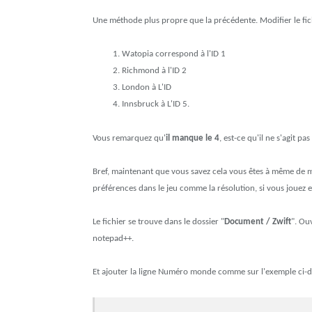
Une méthode plus propre que la précédente. Modifier le fi
Watopia correspond à l'ID 1
Richmond à l'ID 2
London à L'ID
Innsbruck à L'ID 5.
Vous remarquez qu'
il manque le 4
, est-ce qu'il ne s'agit p
Bref, maintenant que vous savez cela vous êtes à même de m
préférences dans le jeu comme la résolution, si vous jouez 
Le fichier se trouve dans le dossier "
Document / Zwift
". Ou
notepad++.
Et ajouter la ligne Numéro monde comme sur l'exemple ci-d