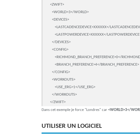
<ZWIFT>

  <WORLD>3</WORLD>

  <DEVICES>

     <LASTCADENCEDEVICE>XXXXXX</LASTCADENCEDEVI
     <LASTPOWERDEVICE>XXXXXX</LASTPOWERDEVICE>
  </DEVICES>

  <CONFIG>

     <RICHMOND_BRANCH_PREFERENCE>0</RICHMON
     <BRANCH_PREFERENCE>4</BRANCH_PREFERENCE>

  </CONFIG>

  <WORKOUTS>

     <USE_ERG>1</USE_ERG>

  </WORKOUTS>

</ZWIFT>
Dans cet exemple je force "Londres" car
<WORLD>3</WOR
UTILISER UN LOGICIEL