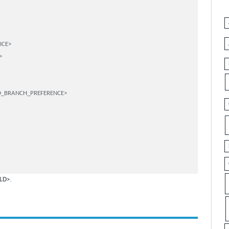
CE>



D_BRANCH_PREFERENCE>

LD>
.