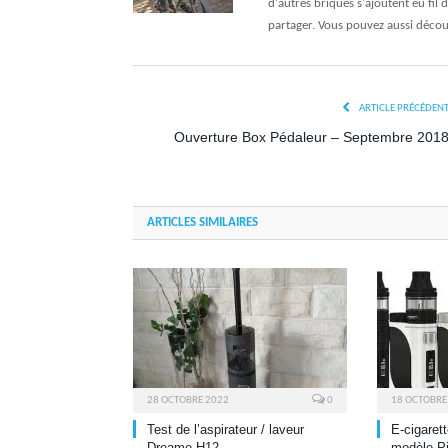
d'autres briques s'ajoutent eu fil 
partager. Vous pouvez aussi déco
ARTICLE PRÉCÉDEN
Ouverture Box Pédaleur – Septembre 201
ARTICLES SIMILAIRES
28 OCTOBRE 2022
0
18 OCTOBRE
Test de l’aspirateur / laveur
E-cigaret
Dreame H12
modèle Pi