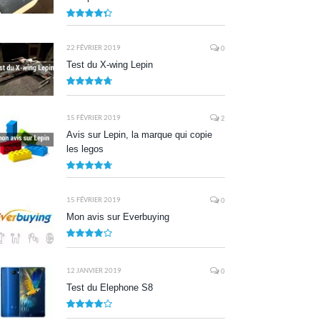
8.7
22 FÉVRIER 2019
0
Test du X-wing Lepin
9.5
15 FÉVRIER 2019
2
Avis sur Lepin, la marque qui copie
les legos
9.5
15 FÉVRIER 2019
0
Mon avis sur Everbuying
8.0
12 JANVIER 2019
0
Test du Elephone S8