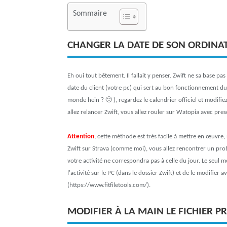
Sommaire
CHANGER LA DATE DE SON ORDINA
Eh oui tout bêtement. Il fallait y penser. Zwift ne sa base p
date du client (votre pc) qui sert au bon fonctionnement du 
monde hein ? 🙂 ), regardez le calendrier officiel et modifi
allez relancer Zwift, vous allez rouler sur Watopia avec pre
Attention
, cette méthode est très facile à mettre en œuvre,
Zwift sur Strava (comme moi), vous allez rencontrer un probl
votre activité ne correspondra pas à celle du jour. Le seul mo
l'activité sur le PC (dans le dossier Zwift) et de le modifier 
(https://www.fitfiletools.com/).
MODIFIER À LA MAIN LE FICHIER P