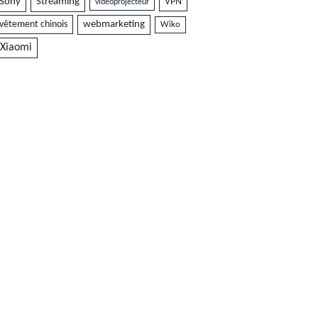
Sony
Streaming
VPN
vidéoprojecteur
vêtement chinois
webmarketing
Wiko
Xiaomi