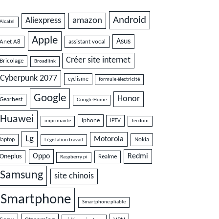
Android
amazon
Aliexpress
Alcatel
Apple
Asus
Anet A8
assistant vocal
Créer site internet
Bricolage
Broadlink
Cyberpunk 2077
cyclisme
formule électricité
Google
Honor
Gearbest
Google Home
Huawei
Iphone
IPTV
imprimante
Jeedom
Lg
Motorola
Nokia
laptop
Législation travail
Oppo
Redmi
Oneplus
Realme
Raspberry pi
Samsung
site chinois
Smartphone
Smartphone pliable