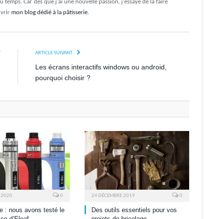
du temps. Car dès que j'ai une nouvelle passion, j'essaye de la faire
uvrir
mon blog dédié à la pâtisserie
.
T
ARTICLE SUIVANT
8
Les écrans interactifs windows ou android,
pourquoi choisir ?
 2020
0
24 DÉCEMBRE 2019
0
te : nous avons testé le
Des outils essentiels pour vos
co d’Eleaf
projets de bricolage