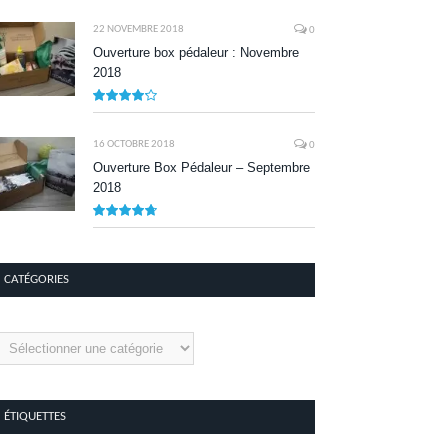
8.1
22 NOVEMBRE 2018
0
Ouverture box pédaleur : Novembre
2018
8.5
16 OCTOBRE 2018
0
Ouverture Box Pédaleur – Septembre
2018
9.5
CATÉGORIES
tégories
ÉTIQUETTES