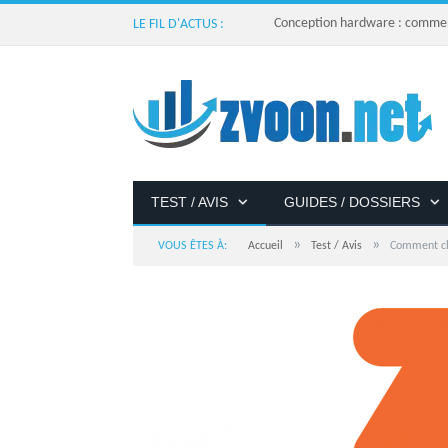
Conception hardware : comment 
LE FIL D'ACTUS :
TEST / AVIS
GUIDES / DOSSIERS
»
»
VOUS ÊTES À:
Accueil
Test / Avis
Comment ch