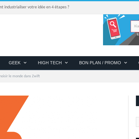
industrialiser votre idée en 4 étapes ?
R
GEEK
HIGH TECH
BON PLAN / PROMO
oisir le monde dans Zwift