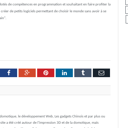
, dotés de compétences en programmation et souhaitant en faire profiter la
réer de petits logiciels permettant de choisir le monde sans avoir à se
ain".
tter
Facebook
Google+
Pinterest
LinkedIn
Tumblr
Email
a domotique, le développement Web, Les gadgets Chinois et par plus ou
e site a été créé autour de l'impression 3D et de la domotique, mais