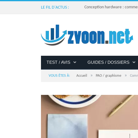
Conception hardware : comment 
LE FIL D'ACTUS :
TEST / AVIS
GUIDES / DOSSIERS
»
»
VOUS ÊTES À:
Accueil
PAO / graphisme
Comm