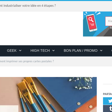
industrialiser votre idée en 4 étapes ?
R
GEEK
HIGH TECH
BON PLAN / PROMO
ent imprimer ses propres cartes postales ?
PARTA