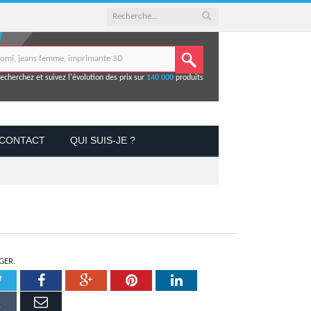
echerchez et suivez l'évolution des prix sur
140 000
produits
CONTACT
QUI SUIS-JE ?
GER.
Twitter
Facebook
Google+
Pinterest
LinkedIn
Tumblr
Email