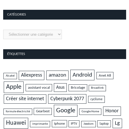
9.5
CATÉGORIES
Catégories
ÉTIQUETTES
Android
amazon
Aliexpress
Anet A8
Alcatel
Apple
Asus
assistant vocal
Bricolage
Broadlink
Cyberpunk 2077
Créer site internet
cyclisme
Google
Honor
Gearbest
formule électricité
Google Home
Huawei
Lg
Iphone
IPTV
laptop
imprimante
Jeedom