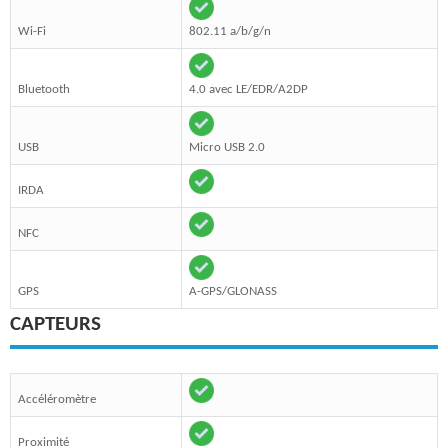
Wi-Fi
802.11 a/b/g/n
Bluetooth
4.0 avec LE/EDR/A2DP
USB
Micro USB 2.0
IRDA
NFC
GPS
A-GPS/GLONASS
CAPTEURS
Accéléromètre
Proximité