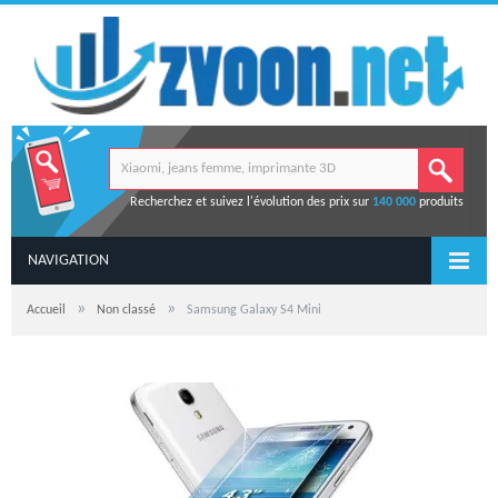
Recherchez et suivez l'évolution des prix sur
140 000
produits
NAVIGATION
»
»
Accueil
Non classé
Samsung Galaxy S4 Mini