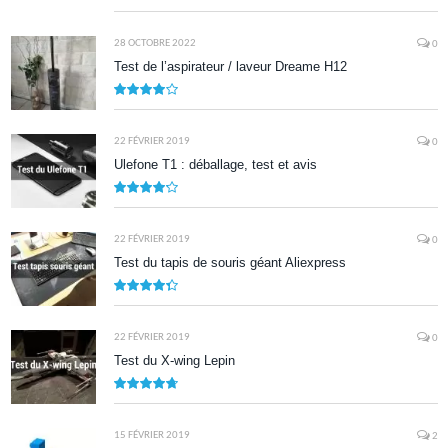
9
28 OCTOBRE 2022
0
Test de l’aspirateur / laveur Dreame H12
7.9
22 FÉVRIER 2019
0
Ulefone T1 : déballage, test et avis
8.5
22 FÉVRIER 2019
0
Test du tapis de souris géant Aliexpress
8.7
22 FÉVRIER 2019
0
Test du X-wing Lepin
9.5
15 FÉVRIER 2019
2