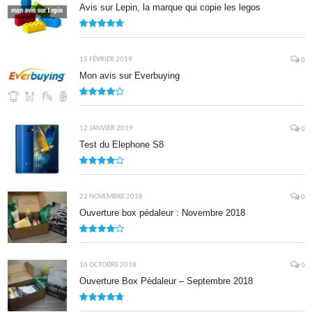
Avis sur Lepin, la marque qui copie les legos
9.5
15 FÉVRIER 2019
0
Mon avis sur Everbuying
8.0
12 JANVIER 2019
0
Test du Elephone S8
8.1
22 NOVEMBRE 2018
0
Ouverture box pédaleur : Novembre 2018
8.5
16 OCTOBRE 2018
0
Ouverture Box Pédaleur – Septembre 2018