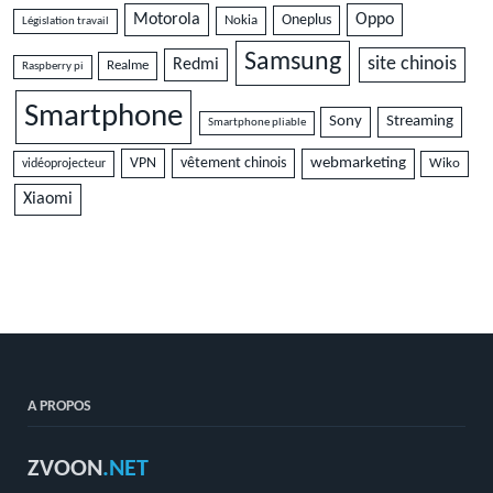
Motorola
Oppo
Oneplus
Nokia
Législation travail
Samsung
site chinois
Redmi
Realme
Raspberry pi
Smartphone
Sony
Streaming
Smartphone pliable
VPN
vêtement chinois
webmarketing
vidéoprojecteur
Wiko
Xiaomi
A PROPOS
ZVOON
.NET