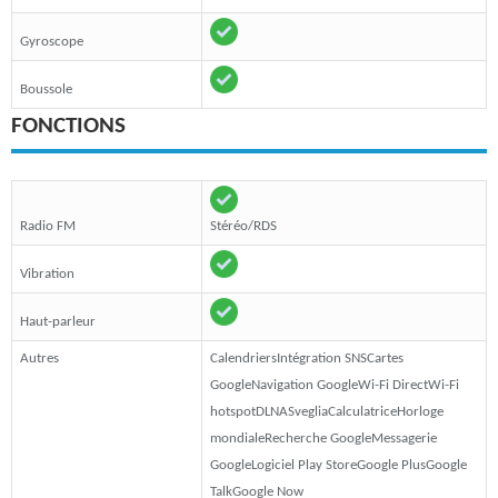
Gyroscope
Boussole
FONCTIONS
Radio FM
Stéréo/RDS
Vibration
Haut-parleur
Autres
CalendriersIntégration SNSCartes
GoogleNavigation GoogleWi-Fi DirectWi-Fi
hotspotDLNASvegliaCalculatriceHorloge
mondialeRecherche GoogleMessagerie
GoogleLogiciel Play StoreGoogle PlusGoogle
TalkGoogle Now