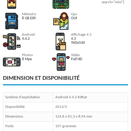
search="mini"]
Mémoire
Gps
8 GB ESP.
OUI
Android
Affichage 4.3
4.4.2
4.3
960x540
Photos
Vidéo
8 Mpx
Full HD
DIMENSION ET DISPONIBILITÉ
Système d'exploitation
Android 4.4.2 KitKat
Disponibilité
2013/3
Dimensions
124.6 x 61,3 x 8,94 mm
Poids
107 grammes