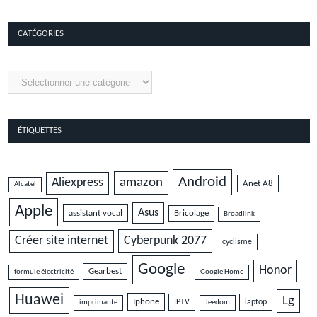
9.5
CATÉGORIES
Catégories
ÉTIQUETTES
Android
amazon
Aliexpress
Anet A8
Alcatel
Apple
Asus
assistant vocal
Bricolage
Broadlink
Cyberpunk 2077
Créer site internet
cyclisme
Google
Honor
Gearbest
formule électricité
Google Home
Huawei
Lg
Iphone
IPTV
laptop
imprimante
Jeedom