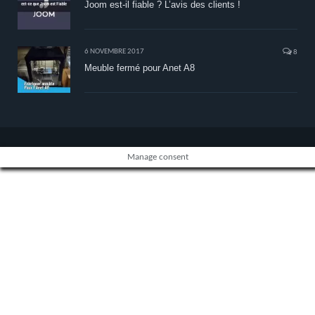
Joom est-il fiable ? L’avis des clients !
6 NOVEMBRE 2017
8
Meuble fermé pour Anet A8
Manage consent