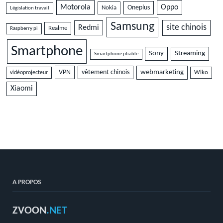
Motorola
Oppo
Oneplus
Nokia
Législation travail
Samsung
site chinois
Redmi
Realme
Raspberry pi
Smartphone
Sony
Streaming
Smartphone pliable
VPN
vêtement chinois
webmarketing
vidéoprojecteur
Wiko
Xiaomi
A PROPOS
ZVOON
.NET