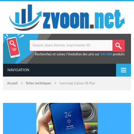
Recherchez et suivez l'évolution des prix sur
140 000
produits
NAVIGATION
»
»
Accueil
fiches techniques
Samsung Galaxy S8 Plus