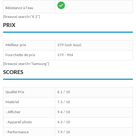
Résistance à l'eau
[lireaussi search="6 2"]
PRIX
Meilleur prix
379 (voir tous)
Fourchette de prix
379 - 904
[lireaussi search="Samsung"]
SCORES
Qualité Prix
6.1 / 10
Matériel
7.3 / 10
- Afficher
9.4 / 10
- Appareil photo
4.3 / 10
- Performance
7.9 / 10