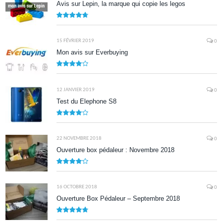
Avis sur Lepin, la marque qui copie les legos
9.5
15 FÉVRIER 2019
0
Mon avis sur Everbuying
8.0
12 JANVIER 2019
0
Test du Elephone S8
8.1
22 NOVEMBRE 2018
0
Ouverture box pédaleur : Novembre 2018
8.5
16 OCTOBRE 2018
0
Ouverture Box Pédaleur – Septembre 2018