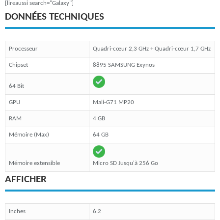
[lireaussi search="Galaxy"]
DONNÉES TECHNIQUES
Processeur
Quadri-cœur 2,3 GHz + Quadri-cœur 1,7 GHz
Chipset
8895 SAMSUNG Exynos
64 Bit
GPU
Mali-G71 MP20
RAM
4 GB
Mémoire (Max)
64 GB
Mémoire extensible
Micro SD Jusqu'à 256 Go
AFFICHER
Inches
6.2