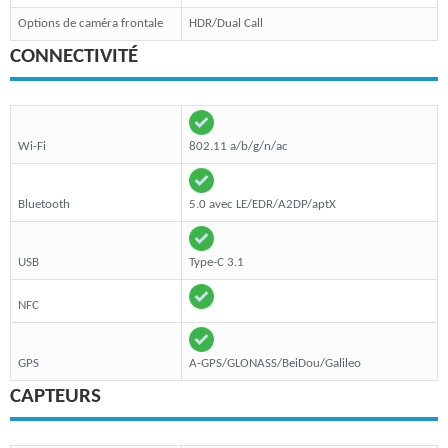
Options de caméra frontale
HDR/Dual Call
CONNECTIVITÉ
Wi-Fi
802.11 a/b/g/n/ac
Bluetooth
5.0 avec LE/EDR/A2DP/aptX
USB
Type-C 3.1
NFC
GPS
A-GPS/GLONASS/BeiDou/Galileo
CAPTEURS