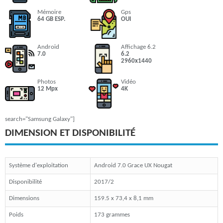
Mémoire
Gps
64 GB ESP.
OUI
Android
Affichage 6.2
7.0
6.2
2960x1440
Photos
Vidéo
12 Mpx
4K
search="Samsung Galaxy"]
DIMENSION ET DISPONIBILITÉ
Système d'exploitation
Android 7.0 Grace UX Nougat
Disponibilité
2017/2
Dimensions
159.5 x 73,4 x 8,1 mm
Poids
173 grammes