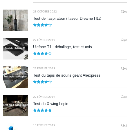
9
28 OCTOBRE 2022
0
Test de l’aspirateur / laveur Dreame H12
7.9
22 FÉVRIER 2019
0
Ulefone T1 : déballage, test et avis
8.5
22 FÉVRIER 2019
0
Test du tapis de souris géant Aliexpress
8.7
22 FÉVRIER 2019
0
Test du X-wing Lepin
9.5
15 FÉVRIER 2019
2