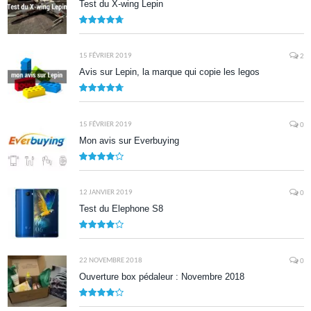
Test du X-wing Lepin
9.5
15 FÉVRIER 2019
2
Avis sur Lepin, la marque qui copie les legos
9.5
15 FÉVRIER 2019
0
Mon avis sur Everbuying
8.0
12 JANVIER 2019
0
Test du Elephone S8
8.1
22 NOVEMBRE 2018
0
Ouverture box pédaleur : Novembre 2018
8.5