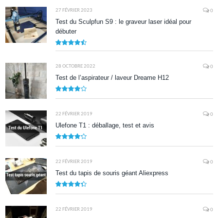
27 FÉVRIER 2023
0
Test du Sculpfun S9 : le graveur laser idéal pour
débuter
9
28 OCTOBRE 2022
0
Test de l’aspirateur / laveur Dreame H12
7.9
22 FÉVRIER 2019
0
Ulefone T1 : déballage, test et avis
8.5
22 FÉVRIER 2019
0
Test du tapis de souris géant Aliexpress
8.7
22 FÉVRIER 2019
0