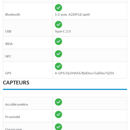
Bluetooth
5.0 avec A2DP/LE/aptX
USB
Type-C 2.0
IRDA
NFC
GPS
A-GPS/GLONASS/BeiDou/Galileo/QZSS
CAPTEURS
Accéléromètre
Proximité
Gyroscope