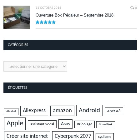
16 OCTOBRE 2018
0
Ouverture Box Pédaleur – Septembre 2018
9.5
CATÉGORIES
Catégories
ÉTIQUETTES
Android
amazon
Aliexpress
Anet A8
Alcatel
Apple
Asus
assistant vocal
Bricolage
Broadlink
Cyberpunk 2077
Créer site internet
cyclisme