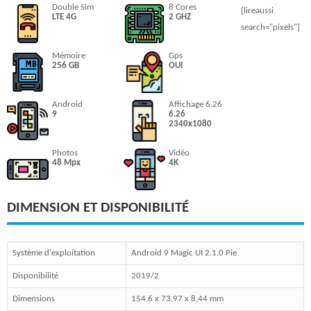
Double Sim
8 Cores
[lireaussi
LTE 4G
2 GHZ
search="pixels"]
Mémoire
Gps
256 GB
OUI
Android
Affichage 6.26
9
6.26
2340x1080
Photos
Vidéo
48 Mpx
4K
DIMENSION ET DISPONIBILITÉ
Système d'exploitation
Android 9 Magic UI 2.1.0 Pie
Disponibilité
2019/2
Dimensions
154.6 x 73,97 x 8,44 mm