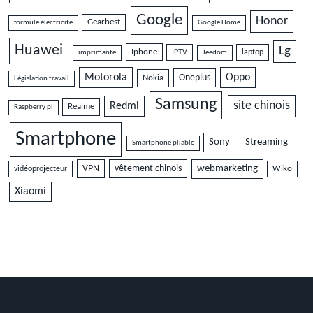
Google
Honor
Gearbest
formule électricité
Google Home
Huawei
Lg
Iphone
IPTV
laptop
imprimante
Jeedom
Motorola
Oppo
Oneplus
Nokia
Législation travail
Samsung
site chinois
Redmi
Realme
Raspberry pi
Smartphone
Sony
Streaming
Smartphone pliable
VPN
vêtement chinois
webmarketing
vidéoprojecteur
Wiko
Xiaomi