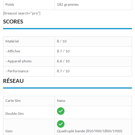
Poids
182 grammes
[lireaussi search="pro"]
SCORES
Matériel
8 / 10
- Afficher
8.7 / 10
- Appareil photo
6.6 / 10
- Performance
8.7 / 10
RÉSEAU
Carte Sim
Nano
Double Sim
Gsm
Quadruple bande (850/900/1800/1900)