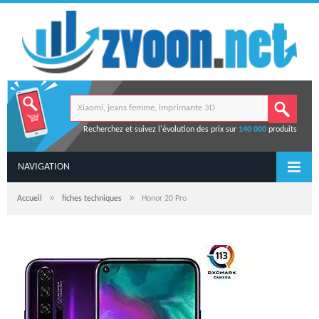
Recherchez et suivez l'évolution des prix sur
140 000
produits
NAVIGATION
»
»
Accueil
fiches techniques
Honor 20 Pro