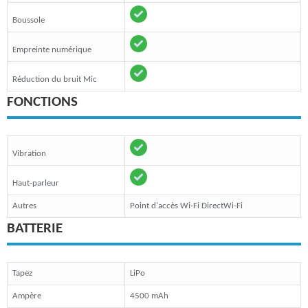
Boussole
Empreinte numérique
Réduction du bruit Mic
FONCTIONS
Vibration
Haut-parleur
Autres
Point d'accès Wi-Fi DirectWi-Fi
BATTERIE
Tapez
LiPo
Ampère
4500 mAh