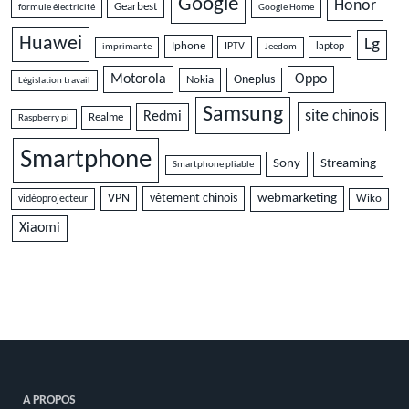
Google
Honor
Gearbest
formule électricité
Google Home
Huawei
Lg
Iphone
IPTV
laptop
imprimante
Jeedom
Motorola
Oppo
Oneplus
Nokia
Législation travail
Samsung
site chinois
Redmi
Realme
Raspberry pi
Smartphone
Sony
Streaming
Smartphone pliable
VPN
vêtement chinois
webmarketing
vidéoprojecteur
Wiko
Xiaomi
A PROPOS