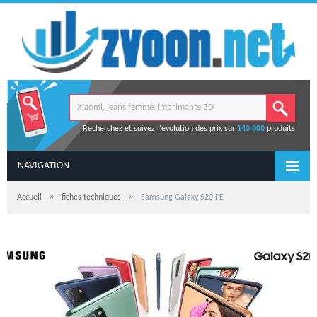
Recherchez et suivez l'évolution des prix sur
140 000
produits
NAVIGATION
»
»
Accueil
fiches techniques
Samsung Galaxy S20 FE