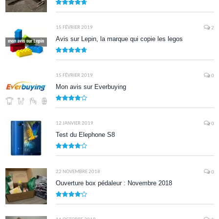
9.5
15 FÉVRIER 2019
2
Avis sur Lepin, la marque qui copie les legos
9.5
15 FÉVRIER 2019
0
Mon avis sur Everbuying
8.0
12 JANVIER 2019
0
Test du Elephone S8
8.1
22 NOVEMBRE 2018
0
Ouverture box pédaleur : Novembre 2018
8.5