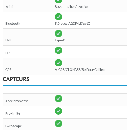
Wi-Fi
802.11 a/b/g/n/ac/ax
Bluetooth
5.0 avec A2DP/LE/aptX
USB
Type-C
NFC
GPS
A-GPS/GLONASS/BeiDou/Galileo
CAPTEURS
Accéléromètre
Proximité
Gyroscope