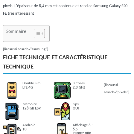
pixels. L'épaisseur de 8,4 mm est contenue et rend ce Samsung Galaxy S20
FE très intéressant
Sommaire
[lireaussi search="samsung"]
FICHE TECHNIQUE ET CARACTÉRISTIQUE
TECHNIQUE
Double Sim
8 Cores
[lireaussi
LTE 4G
2.3 GHZ
search="pixels"]
Mémoire
Gps
128 GB ESP.
OUI
Android
Affichage 6.5
10
6.5
2400x1080