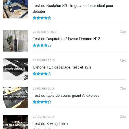
Test du Sculpfun S9 : le graveur laser idéal pour
débuter
9
28 OCTOBRE 2022
0
Test de l’aspirateur / laveur Dreame H12
7.9
22 FÉVRIER 2019
0
Ulefone T1 : déballage, test et avis
8.5
22 FÉVRIER 2019
0
Test du tapis de souris géant Aliexpress
8.7
22 FÉVRIER 2019
0
Test du X-wing Lepin