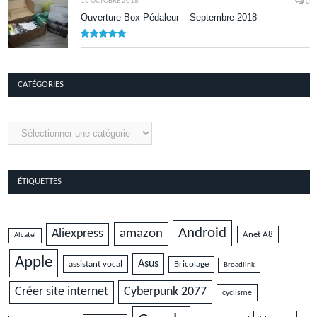
16 OCTOBRE 2018
0
Ouverture Box Pédaleur – Septembre 2018
9.5
CATÉGORIES
Catégories
ÉTIQUETTES
Android
amazon
Aliexpress
Anet A8
Alcatel
Apple
Asus
assistant vocal
Bricolage
Broadlink
Cyberpunk 2077
Créer site internet
cyclisme