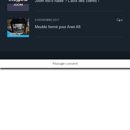
Joom est-il fiable ? L’avis des clients !
6 NOVEMBRE 2017
8
Meuble fermé pour Anet A8
Manage consent