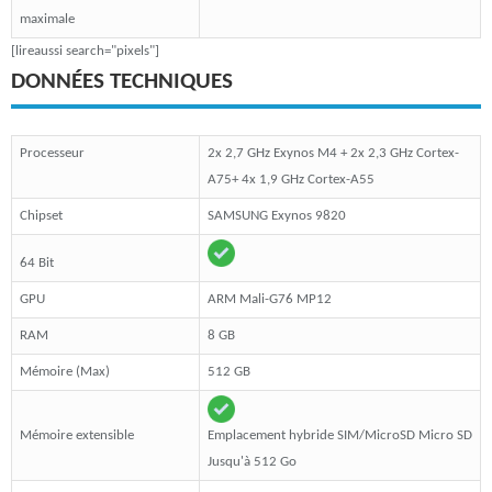
maximale
[lireaussi search="pixels"]
DONNÉES TECHNIQUES
Processeur
2x 2,7 GHz Exynos M4 + 2x 2,3 GHz Cortex-
A75+ 4x 1,9 GHz Cortex-A55
Chipset
SAMSUNG Exynos 9820
64 Bit
GPU
ARM Mali-G76 MP12
RAM
8 GB
Mémoire (Max)
512 GB
Mémoire extensible
Emplacement hybride SIM/MicroSD Micro SD
Jusqu'à 512 Go