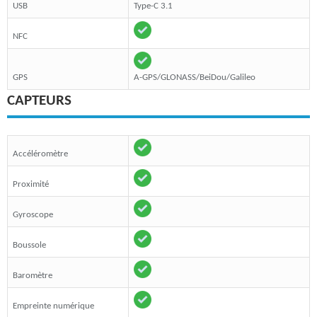
USB
Type-C 3.1
NFC
GPS
A-GPS/GLONASS/BeiDou/Galileo
CAPTEURS
Accéléromètre
Proximité
Gyroscope
Boussole
Baromètre
Empreinte numérique