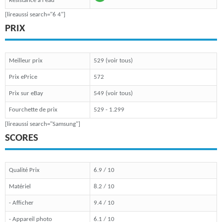
Résistance à l'eau
[lireaussi search="6 4"]
PRIX
Meilleur prix
529 (voir tous)
Prix ePrice
572
Prix sur eBay
549 (voir tous)
Fourchette de prix
529 - 1.299
[lireaussi search="Samsung"]
SCORES
Qualité Prix
6.9 / 10
Matériel
8.2 / 10
- Afficher
9.4 / 10
- Appareil photo
6.1 / 10