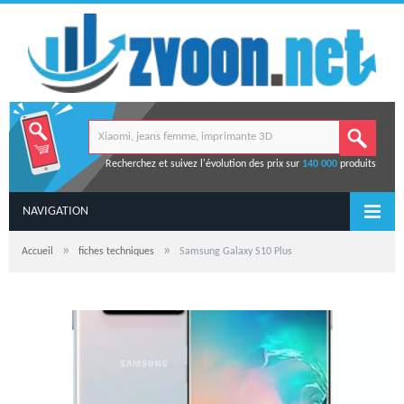
Recherchez et suivez l'évolution des prix sur
140 000
produits
NAVIGATION
»
»
Accueil
fiches techniques
Samsung Galaxy S10 Plus