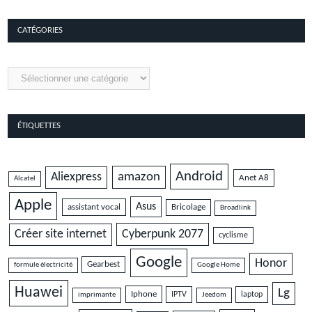
CATÉGORIES
Catégories
ÉTIQUETTES
Android
amazon
Aliexpress
Anet A8
Alcatel
Apple
Asus
assistant vocal
Bricolage
Broadlink
Cyberpunk 2077
Créer site internet
cyclisme
Google
Honor
Gearbest
formule électricité
Google Home
Huawei
Lg
Iphone
IPTV
laptop
imprimante
Jeedom