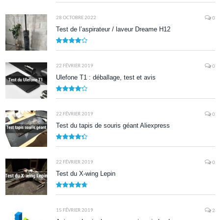
9
28 OCTOBRE 2022
0
Test de l’aspirateur / laveur Dreame H12
7.9
22 FÉVRIER 2019
0
Ulefone T1 : déballage, test et avis
8.5
22 FÉVRIER 2019
0
Test du tapis de souris géant Aliexpress
8.7
22 FÉVRIER 2019
0
Test du X-wing Lepin
9.5
15 FÉVRIER 2019
2