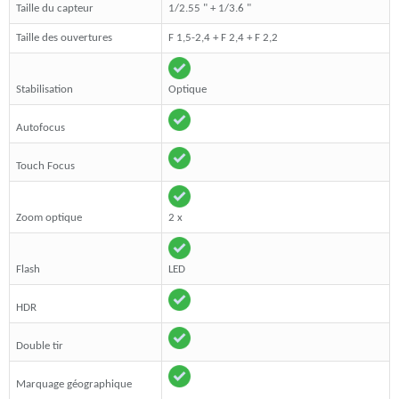
Taille du capteur
1/2.55 " + 1/3.6 "
Taille des ouvertures
F 1,5-2,4 + F 2,4 + F 2,2
Stabilisation
Optique
Autofocus
Touch Focus
Zoom optique
2 x
Flash
LED
HDR
Double tir
Marquage géographique