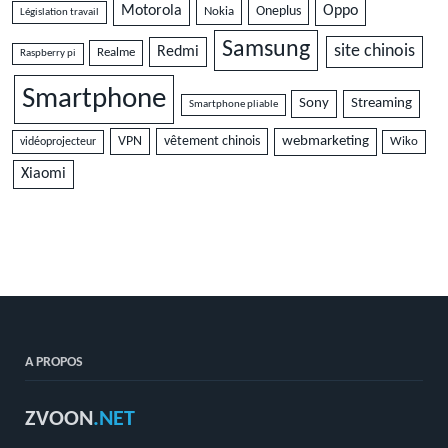
Motorola
Oppo
Oneplus
Nokia
Législation travail
Samsung
site chinois
Redmi
Realme
Raspberry pi
Smartphone
Sony
Streaming
Smartphone pliable
VPN
vêtement chinois
webmarketing
vidéoprojecteur
Wiko
Xiaomi
A PROPOS
ZVOON
.NET