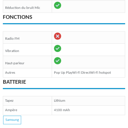
Réduction du bruit Mic
FONCTIONS
Radio FM
Vibration
Haut-parleur
Autres
Pop Up PlayWi-Fi DirectWi-Fi hotspot
BATTERIE
Tapez
Lithium
Ampère
4100 mAh
Samsung