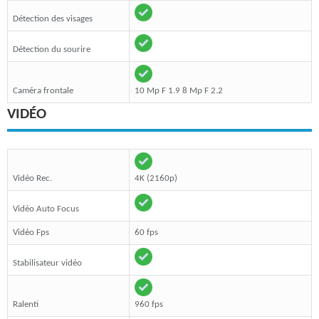
Détection des visages
Détection du sourire
Caméra frontale
10 Mp F 1.9 8 Mp F 2.2
VIDÉO
Vidéo Rec.
4K (2160p)
Vidéo Auto Focus
Vidéo Fps
60 fps
Stabilisateur vidéo
Ralenti
960 fps