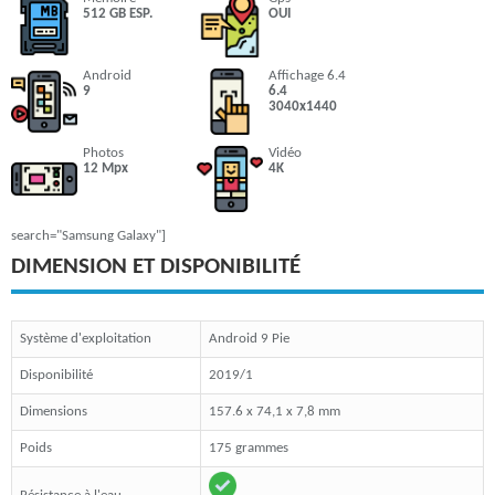
512 GB ESP.
OUI
Android
Affichage 6.4
9
6.4
3040x1440
Photos
Vidéo
12 Mpx
4K
search="Samsung Galaxy"]
DIMENSION ET DISPONIBILITÉ
Système d'exploitation
Android 9 Pie
Disponibilité
2019/1
Dimensions
157.6 x 74,1 x 7,8 mm
Poids
175 grammes