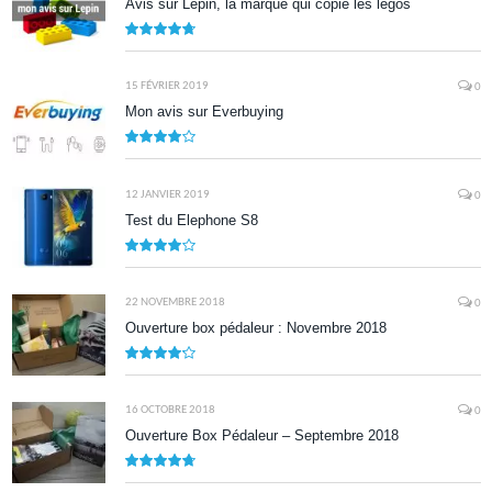
Avis sur Lepin, la marque qui copie les legos
9.5
15 FÉVRIER 2019
0
Mon avis sur Everbuying
8.0
12 JANVIER 2019
0
Test du Elephone S8
8.1
22 NOVEMBRE 2018
0
Ouverture box pédaleur : Novembre 2018
8.5
16 OCTOBRE 2018
0
Ouverture Box Pédaleur – Septembre 2018
9.5