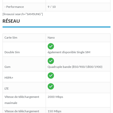
- Performance
9 / 10
[lireaussi search="SAMSUNG"]
RÉSEAU
Carte Sim
Nano
Double Sim
également disponible Single SIM
Gsm
Quadruple bande (850/900/1800/1900)
HSPA+
LTE
Vitesse de téléchargement
2000 Mbps
maximale
Vitesse de téléchargement
150 Mbps