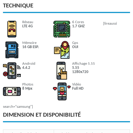
TECHNIQUE
Réseau
6 Cores
[lireaussi
LTE 4G
1.7 GHZ
Mémoire
Gps
16 GB ESP.
OUI
Android
Affichage 5.55
4.4.2
5.55
1280x720
Photos
Vidéo
8 Mpx
Full HD
search="samsung"]
DIMENSION ET DISPONIBILITÉ