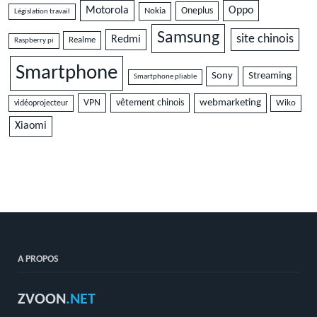
Motorola
Oppo
Oneplus
Nokia
Législation travail
Samsung
site chinois
Redmi
Realme
Raspberry pi
Smartphone
Sony
Streaming
Smartphone pliable
VPN
vêtement chinois
webmarketing
vidéoprojecteur
Wiko
Xiaomi
A PROPOS
ZVOON
.NET