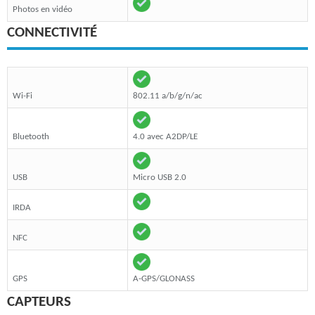
Photos en vidéo
CONNECTIVITÉ
Wi-Fi
802.11 a/b/g/n/ac
Bluetooth
4.0 avec A2DP/LE
USB
Micro USB 2.0
IRDA
NFC
GPS
A-GPS/GLONASS
CAPTEURS