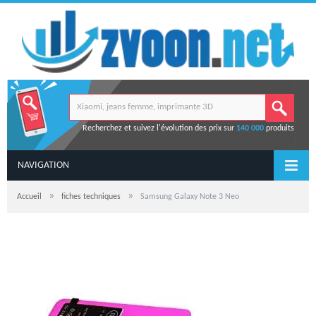
Recherchez et suivez l'évolution des prix sur
140 000
produits
NAVIGATION
»
»
Accueil
fiches techniques
Samsung Galaxy Note 3 Neo