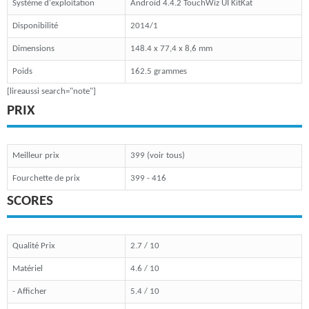
Système d'exploitation
Android 4.4.2 TouchWiz UI KitKat
Disponibilité
2014/1
Dimensions
148.4 x 77,4 x 8,6 mm
Poids
162.5 grammes
[lireaussi search="note"]
PRIX
Meilleur prix
399 (voir tous)
Fourchette de prix
399 - 416
SCORES
Qualité Prix
2.7 / 10
Matériel
4.6 / 10
- Afficher
5.4 / 10