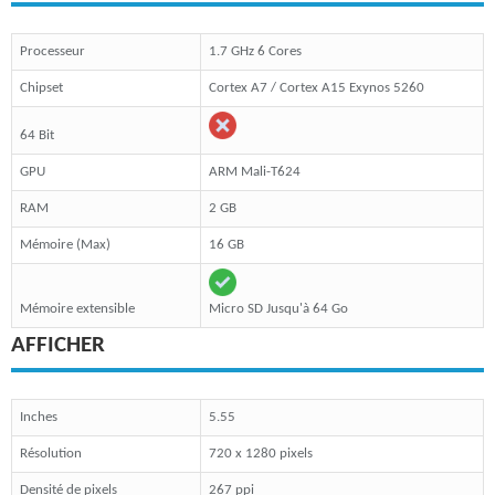
Processeur
1.7 GHz 6 Cores
Chipset
Cortex A7 / Cortex A15 Exynos 5260
64 Bit
GPU
ARM Mali-T624
RAM
2 GB
Mémoire (Max)
16 GB
Mémoire extensible
Micro SD Jusqu'à 64 Go
AFFICHER
Inches
5.55
Résolution
720 x 1280 pixels
Densité de pixels
267 ppi