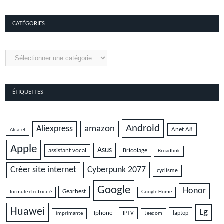
9.5
CATÉGORIES
Catégories
ÉTIQUETTES
Android
amazon
Aliexpress
Anet A8
Alcatel
Apple
Asus
assistant vocal
Bricolage
Broadlink
Cyberpunk 2077
Créer site internet
cyclisme
Google
Honor
Gearbest
formule électricité
Google Home
Huawei
Lg
Iphone
IPTV
laptop
imprimante
Jeedom