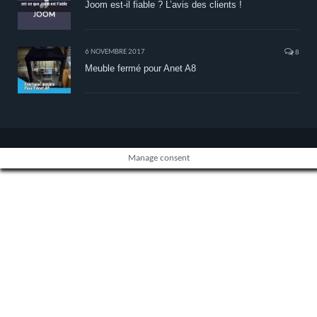
Joom est-il fiable ? L’avis des clients !
6 NOVEMBRE 2017
8
Meuble fermé pour Anet A8
Manage consent