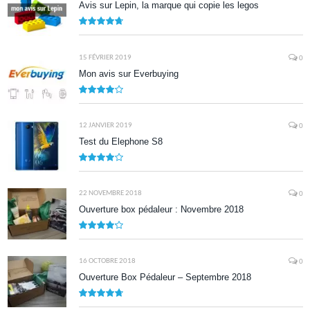
Avis sur Lepin, la marque qui copie les legos
9.5
15 FÉVRIER 2019
0
Mon avis sur Everbuying
8.0
12 JANVIER 2019
0
Test du Elephone S8
8.1
22 NOVEMBRE 2018
0
Ouverture box pédaleur : Novembre 2018
8.5
16 OCTOBRE 2018
0
Ouverture Box Pédaleur – Septembre 2018