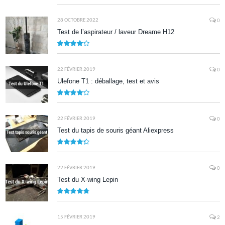
9
28 OCTOBRE 2022
0
Test de l’aspirateur / laveur Dreame H12
7.9
22 FÉVRIER 2019
0
Ulefone T1 : déballage, test et avis
8.5
22 FÉVRIER 2019
0
Test du tapis de souris géant Aliexpress
8.7
22 FÉVRIER 2019
0
Test du X-wing Lepin
9.5
15 FÉVRIER 2019
2