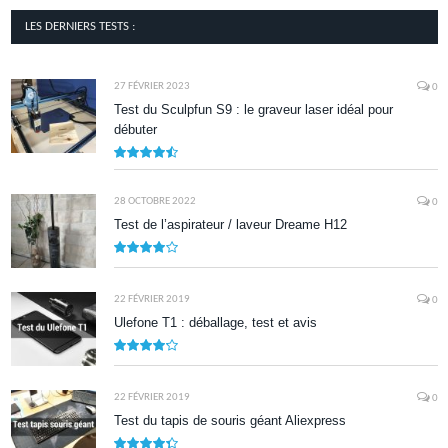
LES DERNIERS TESTS :
27 FÉVRIER 2023
0
Test du Sculpfun S9 : le graveur laser idéal pour
débuter
9
28 OCTOBRE 2022
0
Test de l’aspirateur / laveur Dreame H12
7.9
22 FÉVRIER 2019
0
Ulefone T1 : déballage, test et avis
8.5
22 FÉVRIER 2019
0
Test du tapis de souris géant Aliexpress