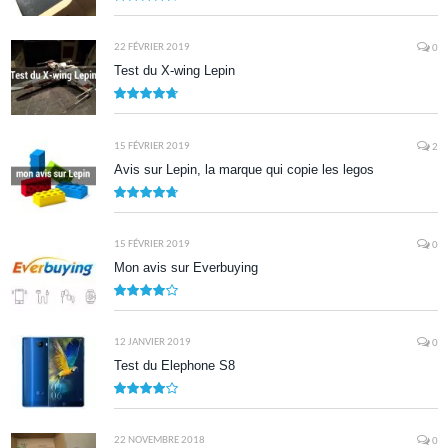
8.7
22 FÉVRIER 2019
0
Test du X-wing Lepin
9.5
15 FÉVRIER 2019
2
Avis sur Lepin, la marque qui copie les legos
9.5
15 FÉVRIER 2019
0
Mon avis sur Everbuying
8.0
12 JANVIER 2019
0
Test du Elephone S8
8.1
22 NOVEMBRE 2018
0