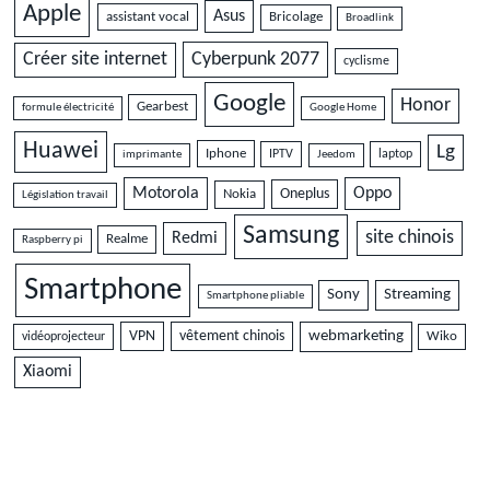
Apple
Asus
assistant vocal
Bricolage
Broadlink
Cyberpunk 2077
Créer site internet
cyclisme
Google
Honor
Gearbest
formule électricité
Google Home
Huawei
Lg
Iphone
IPTV
laptop
imprimante
Jeedom
Motorola
Oppo
Oneplus
Nokia
Législation travail
Samsung
site chinois
Redmi
Realme
Raspberry pi
Smartphone
Sony
Streaming
Smartphone pliable
VPN
vêtement chinois
webmarketing
vidéoprojecteur
Wiko
Xiaomi