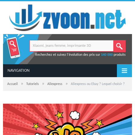
Recherchez et suivez l'évolution des prix sur
140 000
produits
NAVIGATION
»
»
»
Accueil
Tutoriels
Aliexpress
Aliexpress ou Ebay ? Lequel choisir ?