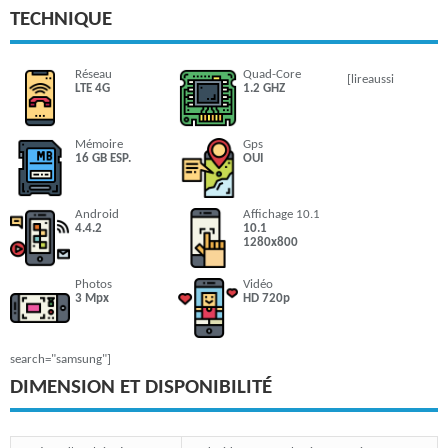
TECHNIQUE
Réseau
Quad-Core
[lireaussi
LTE 4G
1.2 GHZ
Mémoire
Gps
16 GB ESP.
OUI
Android
Affichage 10.1
4.4.2
10.1
1280x800
Photos
Vidéo
3 Mpx
HD 720p
search="samsung"]
DIMENSION ET DISPONIBILITÉ