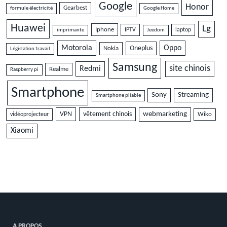
Google
Honor
Gearbest
formule électricité
Google Home
Huawei
Lg
Iphone
IPTV
laptop
imprimante
Jeedom
Motorola
Oppo
Oneplus
Nokia
Législation travail
Samsung
site chinois
Redmi
Realme
Raspberry pi
Smartphone
Sony
Streaming
Smartphone pliable
VPN
vêtement chinois
webmarketing
vidéoprojecteur
Wiko
Xiaomi
A PROPOS