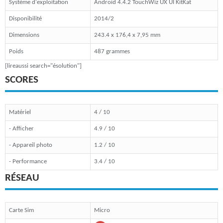
Système d'exploitation
Android 4.4.2 TouchWiz UX UI KitKat
Disponibilité
2014/2
Dimensions
243.4 x 176,4 x 7,95 mm
Poids
487 grammes
[lireaussi search="ésolution"]
SCORES
Matériel
4 / 10
- Afficher
4.9 / 10
- Appareil photo
1.2 / 10
- Performance
3.4 / 10
RÉSEAU
Carte Sim
Micro