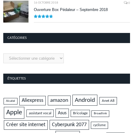
16 OCTOBRE 2018
0
Ouverture Box Pédaleur – Septembre 2018
9.5
CATÉGORIES
Catégories
ÉTIQUETTES
Android
amazon
Aliexpress
Anet A8
Alcatel
Apple
Asus
assistant vocal
Bricolage
Broadlink
Cyberpunk 2077
Créer site internet
cyclisme