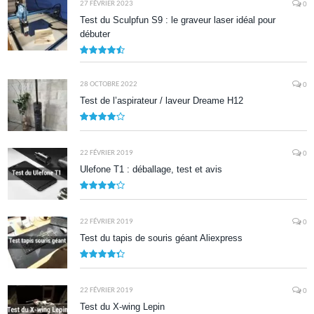
27 FÉVRIER 2023
0
Test du Sculpfun S9 : le graveur laser idéal pour
débuter
9
28 OCTOBRE 2022
0
Test de l’aspirateur / laveur Dreame H12
7.9
22 FÉVRIER 2019
0
Ulefone T1 : déballage, test et avis
8.5
22 FÉVRIER 2019
0
Test du tapis de souris géant Aliexpress
8.7
22 FÉVRIER 2019
0
Test du X-wing Lepin