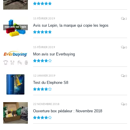
9.5
15 FÉVRIER 2019
2
Avis sur Lepin, la marque qui copie les legos
9.5
15 FÉVRIER 2019
0
Mon avis sur Everbuying
8.0
12 JANVIER 2019
0
Test du Elephone S8
8.1
22 NOVEMBRE 2018
0
Ouverture box pédaleur : Novembre 2018
8.5