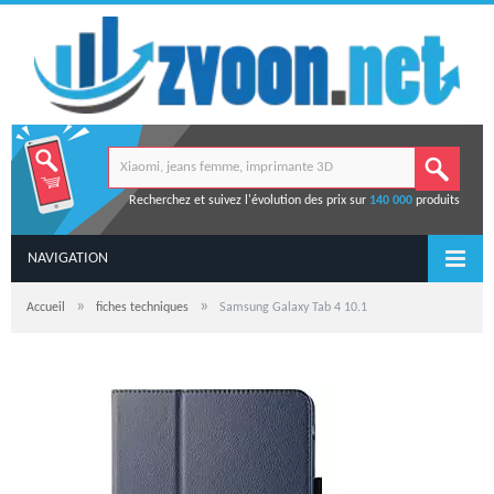
Recherchez et suivez l'évolution des prix sur
140 000
produits
NAVIGATION
»
»
Accueil
fiches techniques
Samsung Galaxy Tab 4 10.1