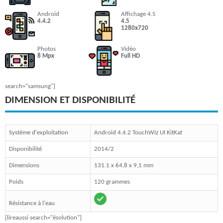
Android
Affichage 4.5
4.4.2
4.5
1280x720
Photos
Vidéo
8 Mpx
Full HD
search="samsung"]
DIMENSION ET DISPONIBILITÉ
Système d'exploitation
Android 4.4.2 TouchWiz UI KitKat
Disponibilité
2014/2
Dimensions
131.1 x 64,8 x 9,1 mm
Poids
120 grammes
Résistance à l'eau
[lireaussi search="ésolution"]