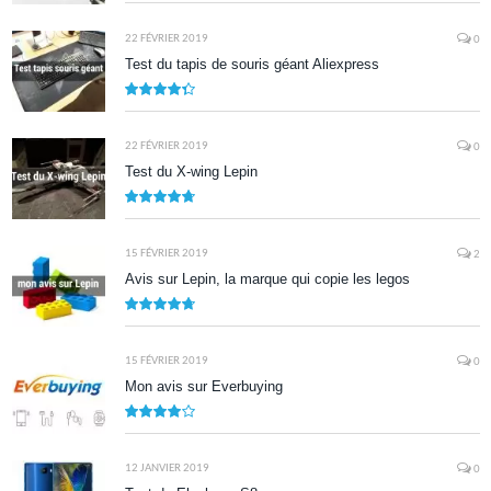
8.5
22 FÉVRIER 2019
0
Test du tapis de souris géant Aliexpress
8.7
22 FÉVRIER 2019
0
Test du X-wing Lepin
9.5
15 FÉVRIER 2019
2
Avis sur Lepin, la marque qui copie les legos
9.5
15 FÉVRIER 2019
0
Mon avis sur Everbuying
8.0
12 JANVIER 2019
0