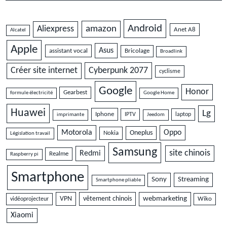
Android
amazon
Aliexpress
Anet A8
Alcatel
Apple
Asus
assistant vocal
Bricolage
Broadlink
Cyberpunk 2077
Créer site internet
cyclisme
Google
Honor
Gearbest
formule électricité
Google Home
Huawei
Lg
Iphone
IPTV
laptop
imprimante
Jeedom
Motorola
Oppo
Oneplus
Nokia
Législation travail
Samsung
site chinois
Redmi
Realme
Raspberry pi
Smartphone
Sony
Streaming
Smartphone pliable
VPN
vêtement chinois
webmarketing
vidéoprojecteur
Wiko
Xiaomi