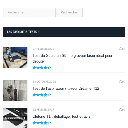
LES DERNIERS TESTS :
27 FÉVRIER 2023
0
Test du Sculpfun S9 : le graveur laser idéal pour
débuter
9
28 OCTOBRE 2022
0
Test de l’aspirateur / laveur Dreame H12
7.9
22 FÉVRIER 2019
0
Ulefone T1 : déballage, test et avis