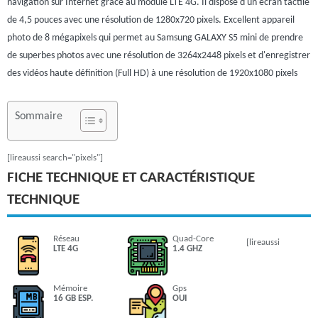
navigation sur Internet grâce au module LTE 4G. Il dispose d'un écran tactile
de 4,5 pouces avec une résolution de 1280x720 pixels. Excellent appareil
photo de 8 mégapixels qui permet au Samsung GALAXY S5 mini de prendre
de superbes photos avec une résolution de 3264x2448 pixels et d'enregistrer
des vidéos haute définition (Full HD) à une résolution de 1920x1080 pixels
Sommaire
[lireaussi search="pixels"]
FICHE TECHNIQUE ET CARACTÉRISTIQUE
TECHNIQUE
Réseau
Quad-Core
[lireaussi
LTE 4G
1.4 GHZ
Mémoire
Gps
16 GB ESP.
OUI