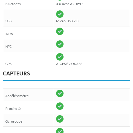
Bluetooth
4.0 avec A2DP/LE
USB
Micro USB 2.0
IRDA
NFC
GPS
A-GPS/GLONASS
CAPTEURS
Accéléromètre
Proximité
Gyroscope