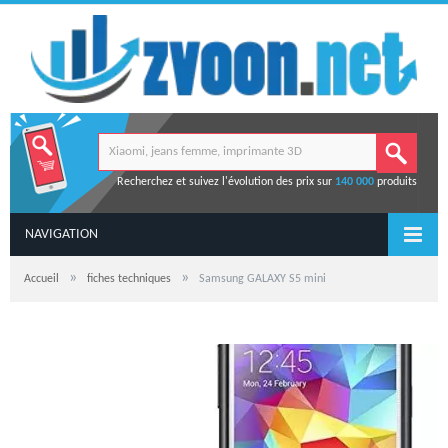
Recherchez et suivez l'évolution des prix sur
140 000
produits
NAVIGATION
»
»
Accueil
fiches techniques
Samsung GALAXY S5 mini