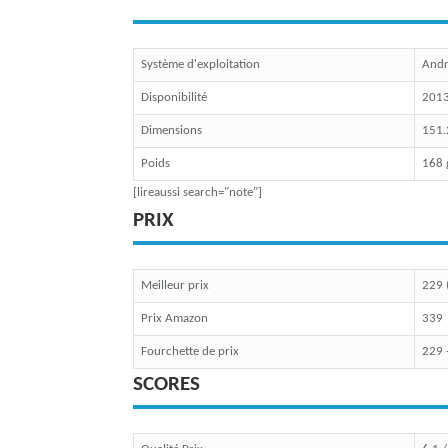
Système d'exploitation
Andr
Disponibilité
201
Dimensions
151.
Poids
168
[lireaussi search="note"]
PRIX
Meilleur prix
229 
Prix Amazon
339
Fourchette de prix
229 
SCORES