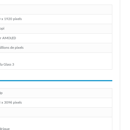
 x 1920 pixels
ppi
er AMOLED
llions de pixels
la Glass 3
Mp
 x 3096 pixels
érique