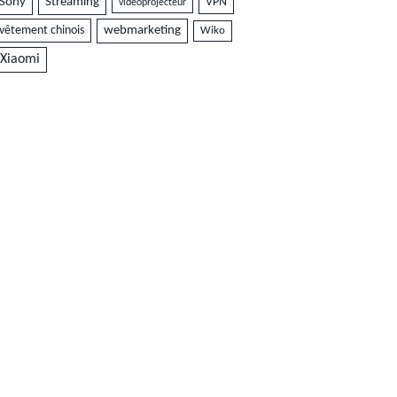
Sony
Streaming
VPN
vidéoprojecteur
vêtement chinois
webmarketing
Wiko
Xiaomi