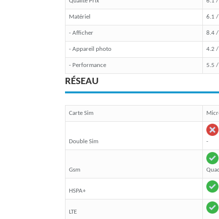
Qualité Prix
6.1 
Matériel
6.1 
- Afficher
8.4 
- Appareil photo
4.2 
- Performance
5.5 
RÉSEAU
Carte Sim
Micr
Double Sim
-
Gsm
Quad
HSPA+
LTE