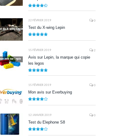
8.7
22 FÉVRIER 2019
0
Test du X-wing Lepin
9.5
15 FÉVRIER 2019
2
Avis sur Lepin, la marque qui copie
les legos
9.5
15 FÉVRIER 2019
0
Mon avis sur Everbuying
8.0
12 JANVIER 2019
0
Test du Elephone S8