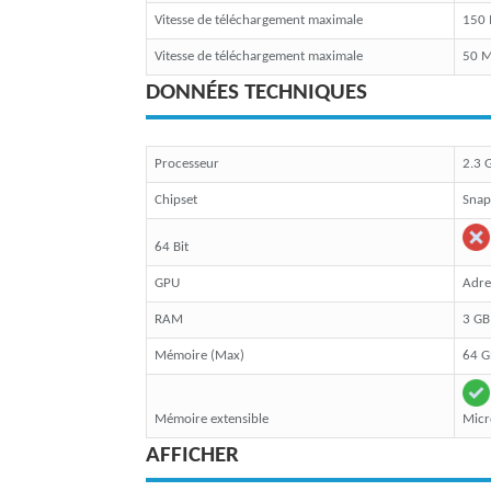
Vitesse de téléchargement maximale
150
Vitesse de téléchargement maximale
50 
DONNÉES TECHNIQUES
Processeur
2.3 
Chipset
Sna
64 Bit
GPU
Adre
RAM
3 GB
Mémoire (Max)
64 G
Mémoire extensible
Micr
AFFICHER