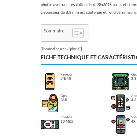
photos avec une résolution de 4128x3096 pixels et d'enr
L'épaisseur de 8,3 mm est contenue et rend ce Samsung 
Sommaire
[lireaussi search="pixels"]
FICHE TECHNIQUE ET CARACTÉRIST
Réseau
Qu
LTE 4G
2.3
Gps
An
OUI
4.3
Photos
Vid
13 Mpx
4K