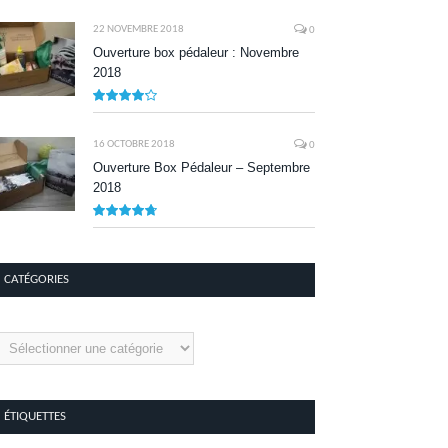
8.1
22 NOVEMBRE 2018
0
Ouverture box pédaleur : Novembre
2018
8.5
16 OCTOBRE 2018
0
Ouverture Box Pédaleur – Septembre
2018
9.5
CATÉGORIES
tégories
ÉTIQUETTES