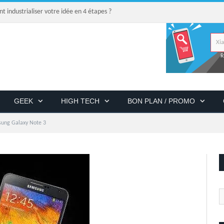
industrialiser votre idée en 4 étapes ?
R
GEEK
HIGH TECH
BON PLAN / PROMO
ung Galaxy Note 3