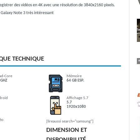
egistrer des vidéos en 4K avec une résolution de 3840x2160 pixels.
Galaxy Note 3 très intéressant
IQUE TECHNIQUE
ad-Core
Mémoire
 GHZ
64 GB ESP.
droid
Affichage 5.7
5.7
1920x1080
éo
[lireaussi search="samsung"]
DIMENSION ET
DISPONIBILITÉ