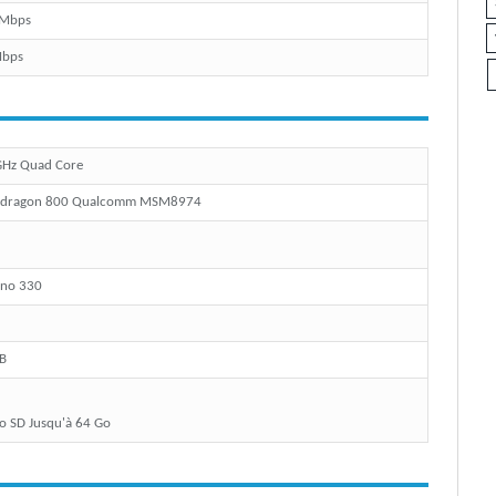
 Mbps
Mbps
GHz Quad Core
pdragon 800 Qualcomm MSM8974
no 330
B
o SD Jusqu'à 64 Go