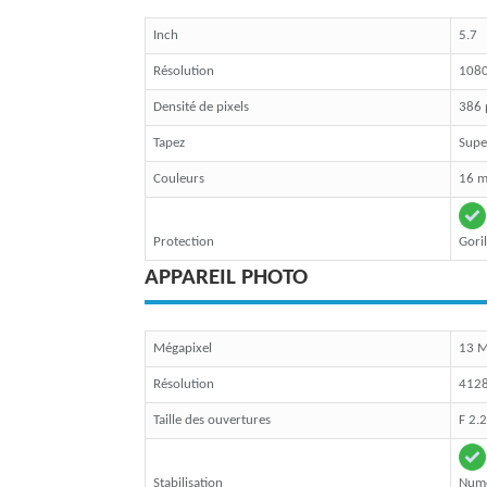
Inch
5.7
Résolution
1080
Densité de pixels
386 
Tapez
Sup
Couleurs
16 mi
Protection
Goril
APPAREIL PHOTO
Mégapixel
13 
Résolution
4128
Taille des ouvertures
F 2.2
Stabilisation
Num