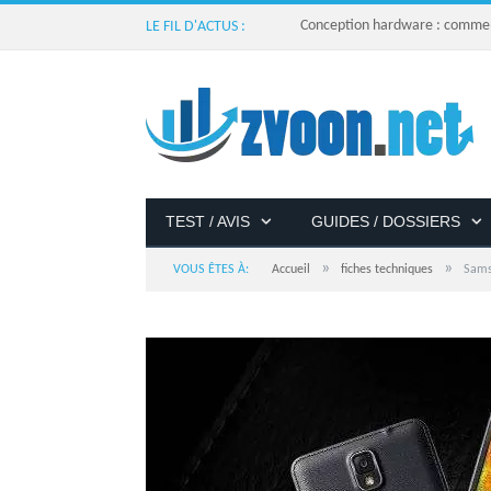
Conception hardware : comment 
LE FIL D'ACTUS :
TEST / AVIS
GUIDES / DOSSIERS
»
»
VOUS ÊTES À:
Accueil
fiches techniques
Sams