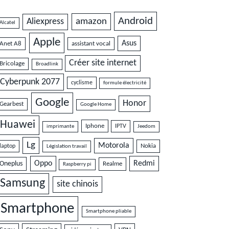
Android
amazon
Aliexpress
Alcatel
Apple
Asus
Anet A8
assistant vocal
Créer site internet
Bricolage
Broadlink
Cyberpunk 2077
cyclisme
formule électricité
Google
Honor
Gearbest
Google Home
Huawei
Iphone
IPTV
imprimante
Jeedom
Lg
Motorola
Nokia
laptop
Législation travail
Oppo
Redmi
Oneplus
Realme
Raspberry pi
Samsung
site chinois
Smartphone
Smartphone pliable