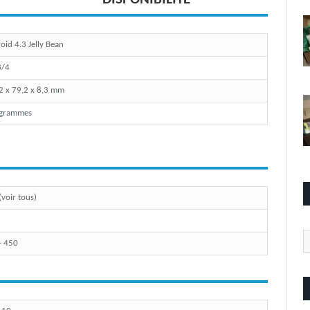
oid 4.3 Jelly Bean
3/4
2 x 79,2 x 8,3 mm
 grammes
(voir tous)
Ca
- 450