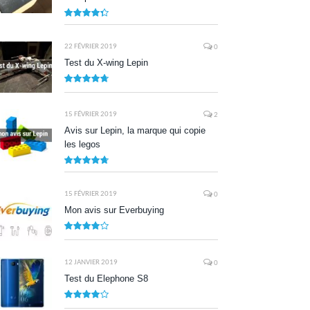
8.7
22 FÉVRIER 2019
0
Test du X-wing Lepin
9.5
15 FÉVRIER 2019
2
Avis sur Lepin, la marque qui copie
les legos
9.5
15 FÉVRIER 2019
0
Mon avis sur Everbuying
8.0
12 JANVIER 2019
0
Test du Elephone S8