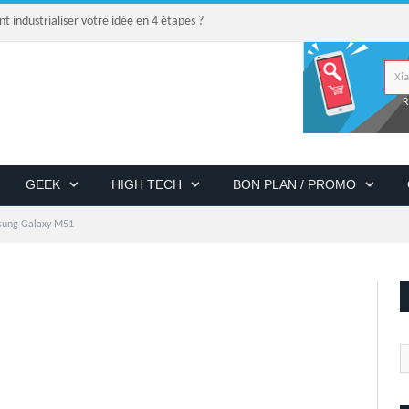
industrialiser votre idée en 4 étapes ?
R
GEEK
HIGH TECH
BON PLAN / PROMO
ung Galaxy M51