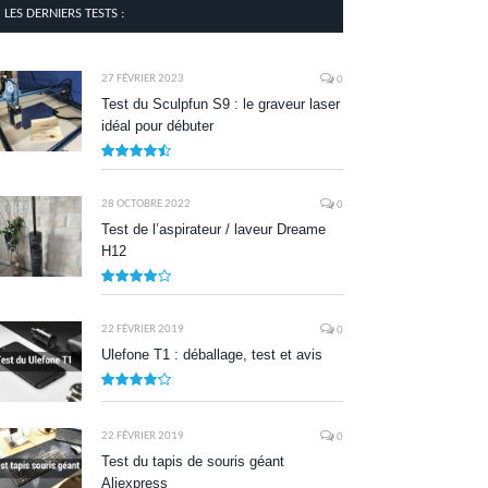
LES DERNIERS TESTS :
27 FÉVRIER 2023
0
Test du Sculpfun S9 : le graveur laser
idéal pour débuter
9
28 OCTOBRE 2022
0
Test de l’aspirateur / laveur Dreame
H12
7.9
22 FÉVRIER 2019
0
Ulefone T1 : déballage, test et avis
8.5
22 FÉVRIER 2019
0
Test du tapis de souris géant
Aliexpress