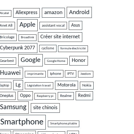
Android
amazon
Aliexpress
Alcatel
Apple
Asus
Anet A8
assistant vocal
Créer site internet
Bricolage
Broadlink
Cyberpunk 2077
cyclisme
formule électricité
Google
Honor
Gearbest
Google Home
Huawei
Iphone
IPTV
imprimante
Jeedom
Lg
Motorola
Nokia
laptop
Législation travail
Oppo
Redmi
Oneplus
Realme
Raspberry pi
Samsung
site chinois
Smartphone
Smartphone pliable