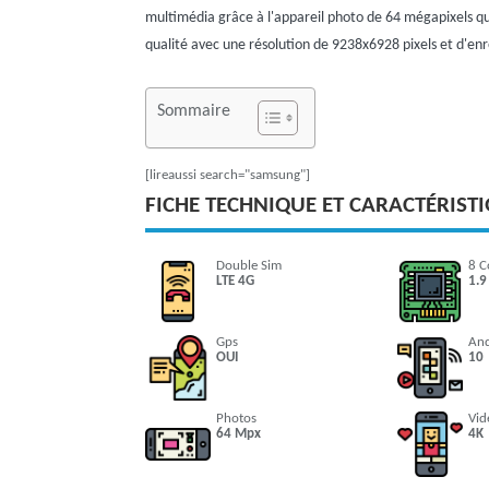
multimédia grâce à l'appareil photo de 64 mégapixels 
qualité avec une résolution de 9238x6928 pixels et d'enr
Sommaire
[lireaussi search="samsung"]
FICHE TECHNIQUE ET CARACTÉRIST
Double Sim
8 C
LTE 4G
1.9
Gps
An
OUI
10
Photos
Vid
64 Mpx
4K