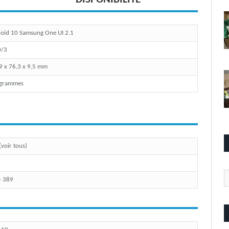
oid 10 Samsung One UI 2.1
0/3
9 x 76,3 x 9,5 mm
 grammes
(voir tous)
Ca
- 389