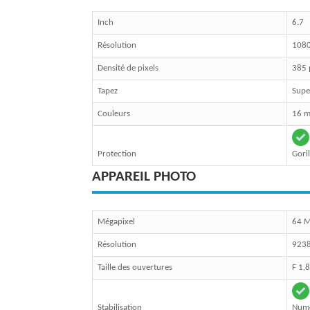
Inch
6.7
Résolution
1080
Densité de pixels
385 
Tapez
Supe
Couleurs
16 mi
Protection
Goril
APPAREIL PHOTO
Mégapixel
64 M
Résolution
9238
Taille des ouvertures
F 1,8
Stabilisation
Num