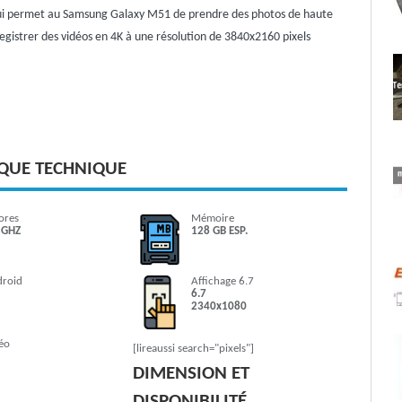
qui permet au Samsung Galaxy M51 de prendre des photos de haute
egistrer des vidéos en 4K à une résolution de 3840x2160 pixels
IQUE TECHNIQUE
ores
Mémoire
 GHZ
128 GB ESP.
droid
Affichage 6.7
6.7
2340x1080
éo
[lireaussi search="pixels"]
DIMENSION ET
DISPONIBILITÉ