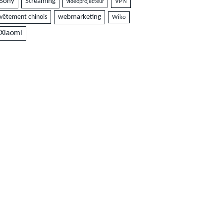
Sony
Streaming
VPN
vidéoprojecteur
vêtement chinois
webmarketing
Wiko
Xiaomi