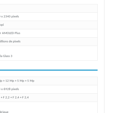
 x 2340 pixels
ppi
r AMOLED Plus
llions de pixels
la Glass 3
p + 12 Mp + 5 Mp + 5 Mp
 x 6928 pixels
 + F 2,2 + F 2,4 + F 2,4
érique