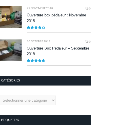
8.1
22 NOVEMBRE 2018
0
Ouverture box pédaleur : Novembre
2018
8.5
16 OCTOBRE 2018
0
Ouverture Box Pédaleur – Septembre
2018
9.5
CATÉGORIES
tégories
ÉTIQUETTES