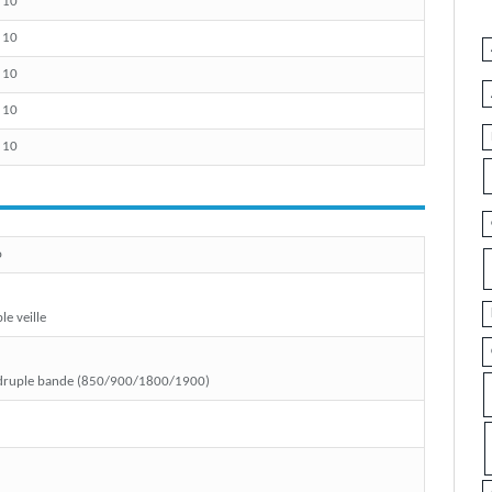
/ 10
/ 10
/ 10
/ 10
/ 10
o
le veille
ruple bande (850/900/1800/1900)