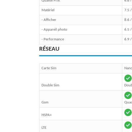
Qualité Prix
6.6 
Matériel
7.5 
- Afficher
8.6 
- Appareil photo
6.5 
- Performance
6.9 
RÉSEAU
Carte Sim
Nan
Double Sim
Doub
Gsm
Quad
HSPA+
LTE