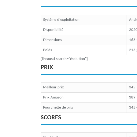
Système d'exploitation
Andr
Disponibilité
202
Dimensions
163.
Poids
213
[lireaussi search="ésolution"]
PRIX
Meilleur prix
345 
Prix Amazon
389
Fourchette de prix
345 
SCORES