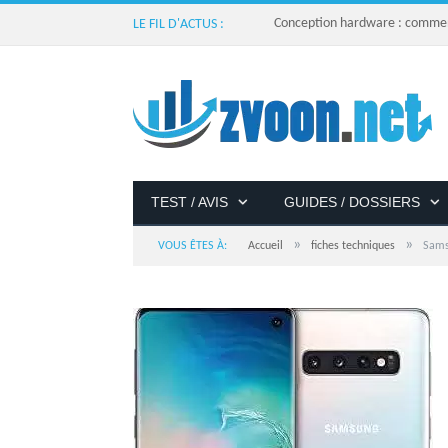
Conception hardware : comment 
LE FIL D'ACTUS :
TEST / AVIS
GUIDES / DOSSIERS
»
»
VOUS ÊTES À:
Accueil
fiches techniques
Sams