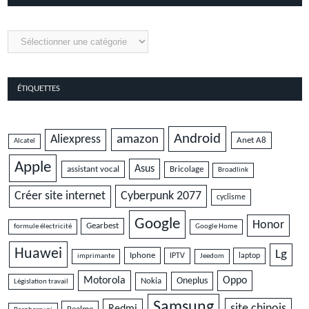
Catégories
ÉTIQUETTES
Android
amazon
Aliexpress
Anet A8
Alcatel
Apple
Asus
assistant vocal
Bricolage
Broadlink
Cyberpunk 2077
Créer site internet
cyclisme
Google
Honor
Gearbest
formule électricité
Google Home
Huawei
Lg
Iphone
IPTV
laptop
imprimante
Jeedom
Motorola
Oppo
Oneplus
Nokia
Législation travail
Samsung
site chinois