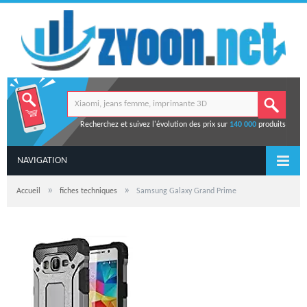
Recherchez et suivez l'évolution des prix sur
140 000
produits
NAVIGATION
»
»
Accueil
fiches techniques
Samsung Galaxy Grand Prime