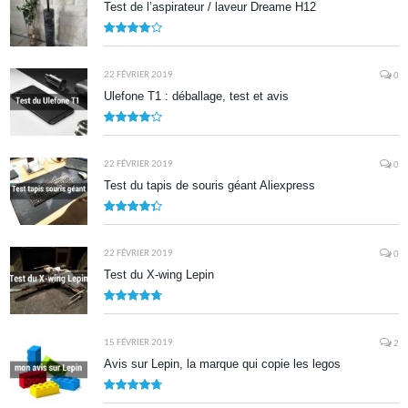
Test de l’aspirateur / laveur Dreame H12
7.9
22 FÉVRIER 2019
0
Ulefone T1 : déballage, test et avis
8.5
22 FÉVRIER 2019
0
Test du tapis de souris géant Aliexpress
8.7
22 FÉVRIER 2019
0
Test du X-wing Lepin
9.5
15 FÉVRIER 2019
2
Avis sur Lepin, la marque qui copie les legos