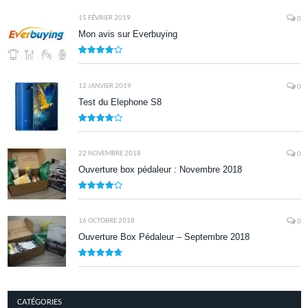
9.5
15 FÉVRIER 2019
0
Mon avis sur Everbuying
8.0
12 JANVIER 2019
0
Test du Elephone S8
8.1
22 NOVEMBRE 2018
0
Ouverture box pédaleur : Novembre 2018
8.5
16 OCTOBRE 2018
0
Ouverture Box Pédaleur – Septembre 2018
9.5
CATÉGORIES