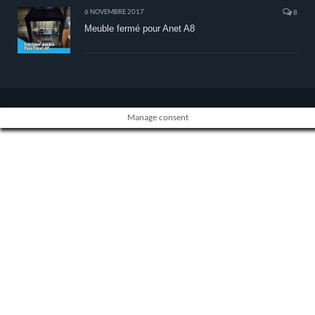
6 NOVEMBRE 2017
8
Meuble fermé pour Anet A8
Manage consent