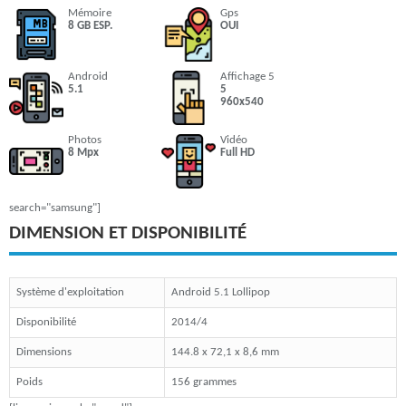
Mémoire
Gps
8 GB ESP.
OUI
Android
Affichage 5
5.1
5
960x540
Photos
Vidéo
8 Mpx
Full HD
search="samsung"]
DIMENSION ET DISPONIBILITÉ
Système d'exploitation
Android 5.1 Lollipop
Disponibilité
2014/4
Dimensions
144.8 x 72,1 x 8,6 mm
Poids
156 grammes