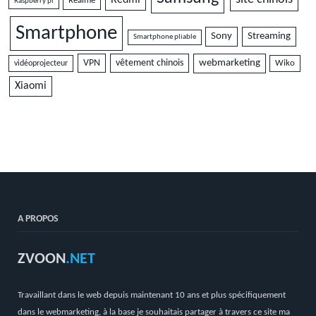
Redmi
Realme
Raspberry pi
Smartphone
Sony
Streaming
Smartphone pliable
VPN
vêtement chinois
webmarketing
vidéoprojecteur
Wiko
Xiaomi
A PROPOS
ZVOON
.NET
Travaillant dans le web depuis maintenant 10 ans et plus spécifiquement
dans le webmarketing, à la base je souhaitais partager à travers ce site ma