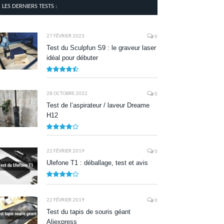
LES DERNIERS TESTS :
27 FÉVRIER 2023
0
Test du Sculpfun S9 : le graveur laser
idéal pour débuter
9
28 OCTOBRE 2022
0
Test de l’aspirateur / laveur Dreame
H12
7.9
22 FÉVRIER 2019
0
Ulefone T1 : déballage, test et avis
8.5
22 FÉVRIER 2019
0
Test du tapis de souris géant
Aliexpress