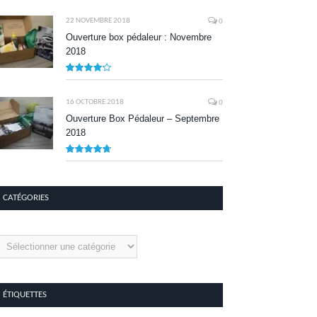
8.1
22 NOVEMBRE 2018
0
Ouverture box pédaleur : Novembre
2018
8.5
16 OCTOBRE 2018
0
Ouverture Box Pédaleur – Septembre
2018
9.5
CATÉGORIES
tégories
ÉTIQUETTES