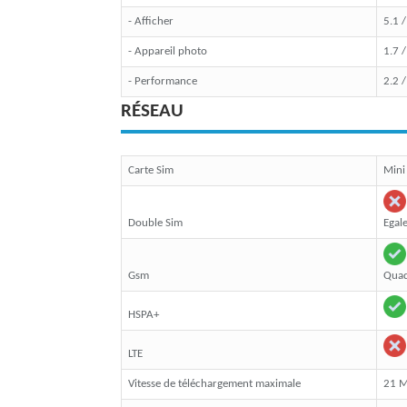
- Afficher
5.1 
- Appareil photo
1.7 
- Performance
2.2 
RÉSEAU
Carte Sim
Mini
Double Sim
Egal
Gsm
Quad
HSPA+
LTE
Vitesse de téléchargement maximale
21 