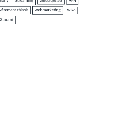
Sony
Streaming
VPN
vidéoprojecteur
vêtement chinois
webmarketing
Wiko
Xiaomi