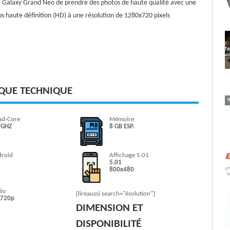
g Galaxy Grand Neo de prendre des photos de haute qualité avec une
os haute définition (HD) à une résolution de 1280x720 pixels
IQUE TECHNIQUE
ad-Core
Mémoire
 GHZ
8 GB ESP.
droid
Affichage 5.01
5.01
800x480
éo
[lireaussi search="ésolution"]
 720p
DIMENSION ET
DISPONIBILITÉ