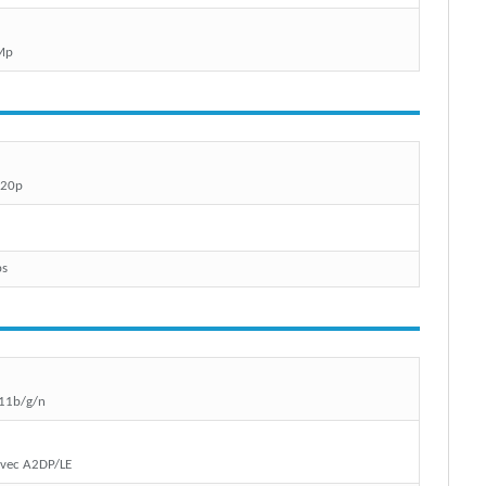
Mp
720p
ps
11b/g/n
avec A2DP/LE