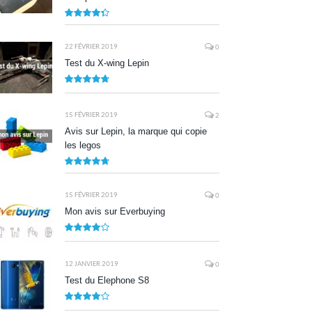
8.7
22 FÉVRIER 2019
0
Test du X-wing Lepin
9.5
15 FÉVRIER 2019
2
Avis sur Lepin, la marque qui copie
les legos
9.5
15 FÉVRIER 2019
0
Mon avis sur Everbuying
8.0
12 JANVIER 2019
0
Test du Elephone S8