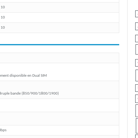
/ 10
/ 10
/ 10
ement disponible en Dual SIM
ruple bande (850/900/1800/1900)
Mbps