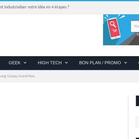
industrialiser votre idée en 4 étapes ?
R
GEEK
HIGH TECH
BON PLAN / PROMO
ung Galaxy Grand Neo