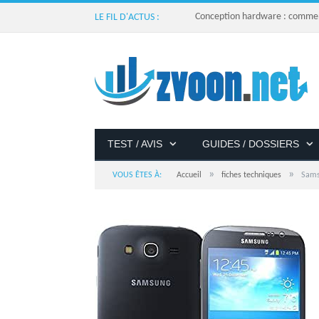
Conception hardware : comment 
LE FIL D'ACTUS :
TEST / AVIS
GUIDES / DOSSIERS
»
»
VOUS ÊTES À:
Accueil
fiches techniques
Sams