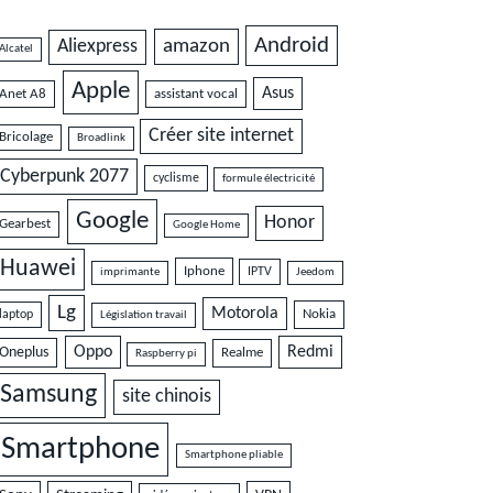
Android
amazon
Aliexpress
Alcatel
Apple
Asus
Anet A8
assistant vocal
Créer site internet
Bricolage
Broadlink
Cyberpunk 2077
cyclisme
formule électricité
Google
Honor
Gearbest
Google Home
Huawei
Iphone
IPTV
imprimante
Jeedom
Lg
Motorola
Nokia
laptop
Législation travail
Oppo
Redmi
Oneplus
Realme
Raspberry pi
Samsung
site chinois
Smartphone
Smartphone pliable