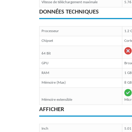
Vitesse de téléchargement maximale
5.76
DONNÉES TECHNIQUES
Processeur
1.2 
Chipset
Cort
64 Bit
GPU
Broa
RAM
1 GB
Mémoire (Max)
8 GB
Mémoire extensible
Micr
AFFICHER
Inch
5.01