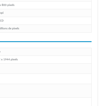
x 800 pixels
ppi
LCD
llions de pixels
p
 x 1944 pixels