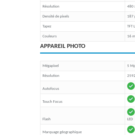
Résolution
480 
Densité de pixels
187 
Tapez
TFT 
Couleurs
16 mi
APPAREIL PHOTO
Mégapixel
5 M
Résolution
2592
Autofocus
Touch Focus
Flash
LED
Marquage géographique