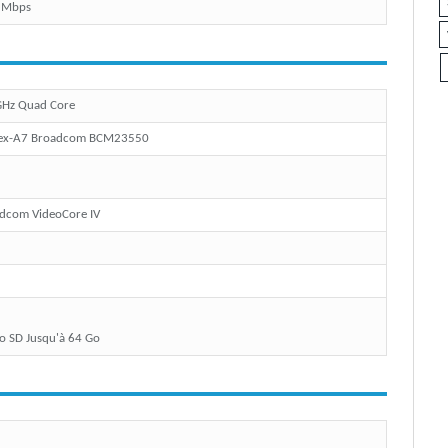
 Mbps
GHz Quad Core
ex-A7 Broadcom BCM23550
dcom VideoCore IV
o SD Jusqu'à 64 Go