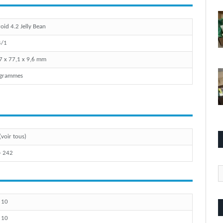
oid 4.2 Jelly Bean
4/1
7 x 77,1 x 9,6 mm
 grammes
(voir tous)
- 242
Ca
/ 10
/ 10