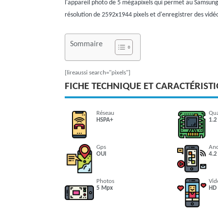
l'appareil photo de 5 mégapixels qui permet au Samsun
résolution de 2592x1944 pixels et d'enregistrer des vidé
Sommaire
[lireaussi search="pixels"]
FICHE TECHNIQUE ET CARACTÉRIST
Réseau
Qu
HSPA+
1.2
Gps
An
OUI
4.2
Photos
Vid
5 Mpx
HD