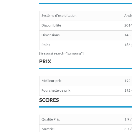
Système d'exploitation
Andr
Disponibilité
201
Dimensions
143.
Poids
163
[lireaussi search="samsung"]
PRIX
Meilleur prix
192 
Fourchette de prix
192 
SCORES
Qualité Prix
1.9 
Matériel
3.7 