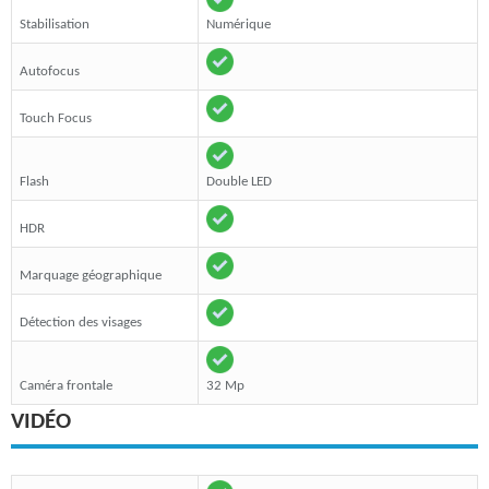
Stabilisation
Numérique
Autofocus
Touch Focus
Flash
Double LED
HDR
Marquage géographique
Détection des visages
Caméra frontale
32 Mp
VIDÉO