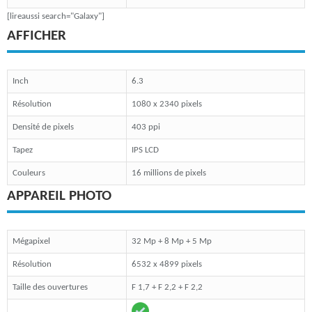
[lireaussi search="Galaxy"]
AFFICHER
Inch
6.3
Résolution
1080 x 2340 pixels
Densité de pixels
403 ppi
Tapez
IPS LCD
Couleurs
16 millions de pixels
APPAREIL PHOTO
Mégapixel
32 Mp + 8 Mp + 5 Mp
Résolution
6532 x 4899 pixels
Taille des ouvertures
F 1,7 + F 2,2 + F 2,2