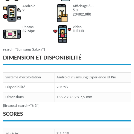
Android
Affichage 6.3
9
6.3
2340x1080
Photos
Vidéo
32 Mpx
Full HD
search="Samsung Galaxy"]
DIMENSION ET DISPONIBILITÉ
Système d'exploitation
Android 9 Samsung Experience UI Pie
Disponibilité
2019/2
Dimensions
155.2 x 73,9 x 7,9 mm
[lireaussi search="6 3"]
SCORES
Matériel
7.2 / 10