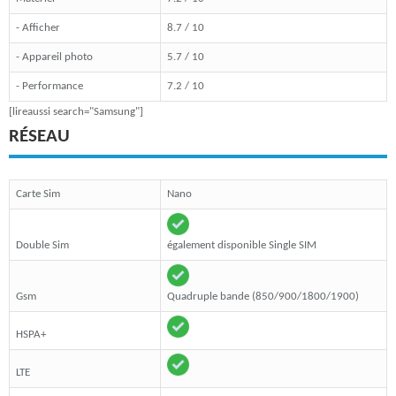
- Afficher
8.7 / 10
- Appareil photo
5.7 / 10
- Performance
7.2 / 10
[lireaussi search="Samsung"]
RÉSEAU
Carte Sim
Nano
Double Sim
également disponible Single SIM
Gsm
Quadruple bande (850/900/1800/1900)
HSPA+
LTE