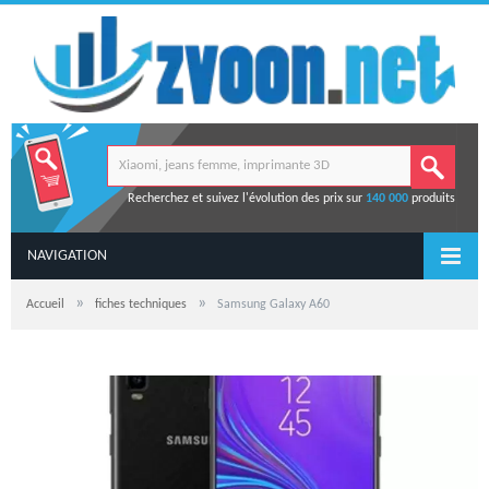
Recherchez et suivez l'évolution des prix sur
140 000
produits
NAVIGATION
»
»
Accueil
fiches techniques
Samsung Galaxy A60