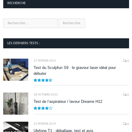
RECHERCHE
LES DERNIERS TESTS :
27 FÉVRIER 2023
0
Test du Sculpfun S9 : le graveur laser idéal pour
débuter
9
28 OCTOBRE 2022
0
Test de l’aspirateur / laveur Dreame H12
7.9
22 FÉVRIER 2019
0
Ulefone T1 : déballage, test et avis