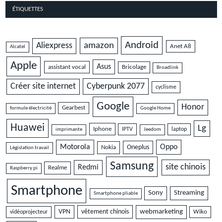
ÉTIQUETTES
Android
amazon
Aliexpress
Anet A8
Alcatel
Apple
Asus
assistant vocal
Bricolage
Broadlink
Cyberpunk 2077
Créer site internet
cyclisme
Google
Honor
Gearbest
formule électricité
Google Home
Huawei
Lg
Iphone
IPTV
laptop
imprimante
Jeedom
Motorola
Oppo
Oneplus
Nokia
Législation travail
Samsung
site chinois
Redmi
Realme
Raspberry pi
Smartphone
Sony
Streaming
Smartphone pliable
VPN
vêtement chinois
webmarketing
vidéoprojecteur
Wiko