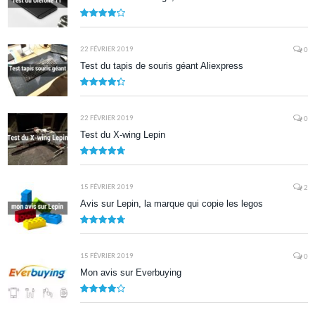
8.5
22 FÉVRIER 2019
0
Test du tapis de souris géant Aliexpress
8.7
22 FÉVRIER 2019
0
Test du X-wing Lepin
9.5
15 FÉVRIER 2019
2
Avis sur Lepin, la marque qui copie les legos
9.5
15 FÉVRIER 2019
0
Mon avis sur Everbuying
8.0