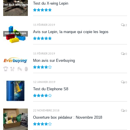
Test du X-wing Lepin
9.5
15 FÉVRIER 2019
2
Avis sur Lepin, la marque qui copie les legos
9.5
15 FÉVRIER 2019
0
Mon avis sur Everbuying
8.0
12 JANVIER 2019
0
Test du Elephone S8
8.1
22 NOVEMBRE 2018
0
Ouverture box pédaleur : Novembre 2018