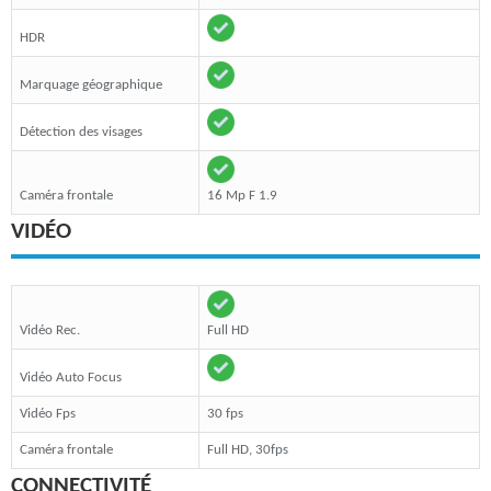
HDR
Marquage géographique
Détection des visages
Caméra frontale
16 Mp F 1.9
VIDÉO
Vidéo Rec.
Full HD
Vidéo Auto Focus
Vidéo Fps
30 fps
Caméra frontale
Full HD, 30fps
CONNECTIVITÉ