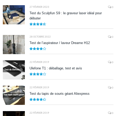
27 FÉVRIER 2023
0
Test du Sculpfun S9 : le graveur laser idéal pour
débuter
9
28 OCTOBRE 2022
0
Test de l’aspirateur / laveur Dreame H12
7.9
22 FÉVRIER 2019
0
Ulefone T1 : déballage, test et avis
8.5
22 FÉVRIER 2019
0
Test du tapis de souris géant Aliexpress
8.7
22 FÉVRIER 2019
0