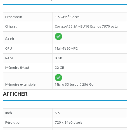
Processeur
1.6 GHz 8 Cores
Chipset
Cortex-A53 SAMSUNG Exynos 7870 octa
64 Bit
GPU
Mali-T830MP2
RAM
3 GB
Mémoire (Max)
32 GB
Mémoire extensible
Micro SD Jusqu'à 256 Go
AFFICHER
Inch
5.6
Résolution
720 x 1480 pixels