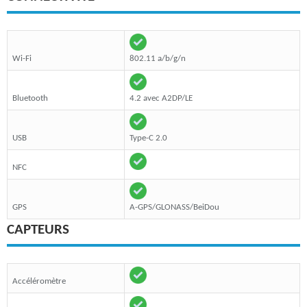
Wi-Fi
802.11 a/b/g/n
Bluetooth
4.2 avec A2DP/LE
USB
Type-C 2.0
NFC
GPS
A-GPS/GLONASS/BeiDou
CAPTEURS
Accéléromètre