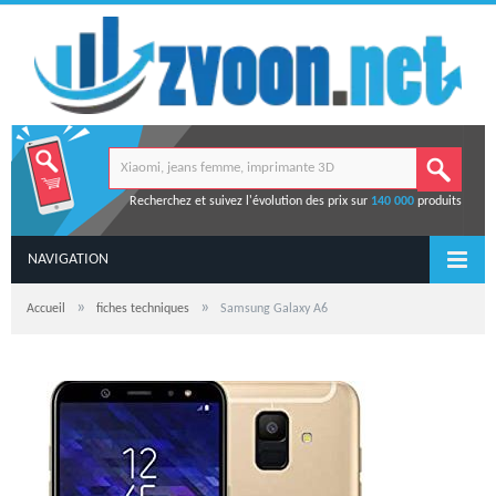
Recherchez et suivez l'évolution des prix sur
140 000
produits
NAVIGATION
»
»
Accueil
fiches techniques
Samsung Galaxy A6