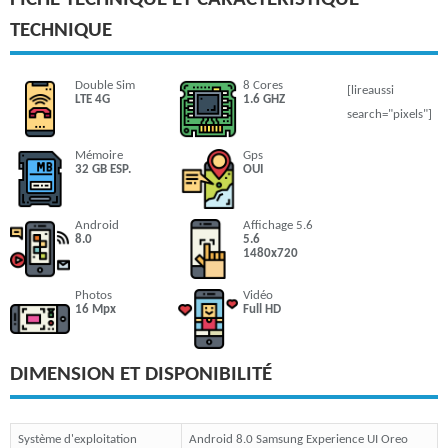
TECHNIQUE
Double Sim
8 Cores
[lireaussi
LTE 4G
1.6 GHZ
search="pixels"]
Mémoire
Gps
32 GB ESP.
OUI
Android
Affichage 5.6
8.0
5.6
1480x720
Photos
Vidéo
16 Mpx
Full HD
DIMENSION ET DISPONIBILITÉ
Système d'exploitation
Android 8.0 Samsung Experience UI Oreo