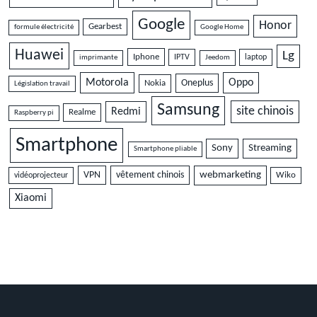
Google
Honor
Gearbest
formule électricité
Google Home
Huawei
Lg
Iphone
IPTV
laptop
imprimante
Jeedom
Motorola
Oppo
Oneplus
Nokia
Législation travail
Samsung
site chinois
Redmi
Realme
Raspberry pi
Smartphone
Sony
Streaming
Smartphone pliable
VPN
vêtement chinois
webmarketing
vidéoprojecteur
Wiko
Xiaomi