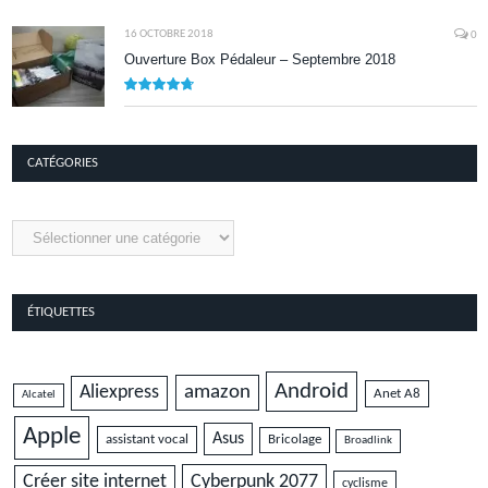
8.5
16 OCTOBRE 2018
0
Ouverture Box Pédaleur – Septembre 2018
9.5
CATÉGORIES
Catégories
ÉTIQUETTES
Android
amazon
Aliexpress
Anet A8
Alcatel
Apple
Asus
assistant vocal
Bricolage
Broadlink
Cyberpunk 2077
Créer site internet
cyclisme