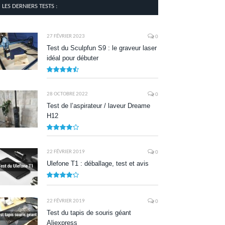
LES DERNIERS TESTS :
27 FÉVRIER 2023
0
Test du Sculpfun S9 : le graveur laser
idéal pour débuter
9
28 OCTOBRE 2022
0
Test de l’aspirateur / laveur Dreame
H12
7.9
22 FÉVRIER 2019
0
Ulefone T1 : déballage, test et avis
8.5
22 FÉVRIER 2019
0
Test du tapis de souris géant
Aliexpress