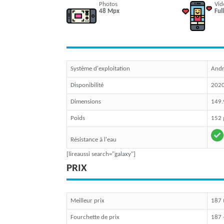
Photos
Vid
48 Mpx
Ful
Système d'exploitation
Andr
Disponibilité
202
Dimensions
149.
Poids
152
Résistance à l'eau
[lireaussi search="galaxy"]
PRIX
Meilleur prix
187 
Fourchette de prix
187 