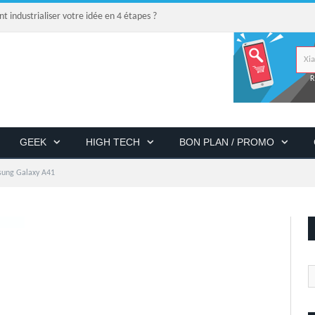
industrialiser votre idée en 4 étapes ?
R
GEEK
HIGH TECH
BON PLAN / PROMO
ung Galaxy A41