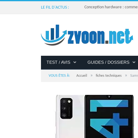
Conception hardware : comment 
LE FIL D'ACTUS :
TEST / AVIS
GUIDES / DOSSIERS
»
»
VOUS ÊTES À:
Accueil
fiches techniques
Sams