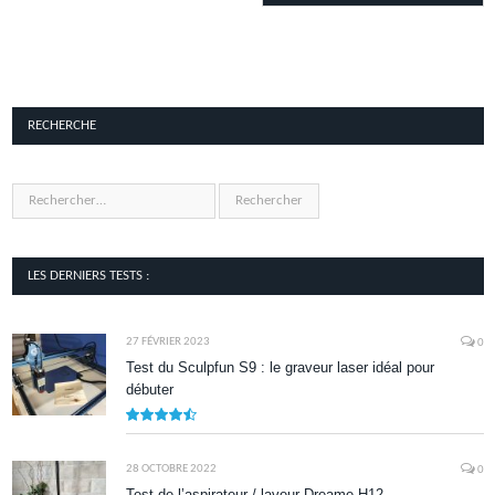
RECHERCHE
LES DERNIERS TESTS :
27 FÉVRIER 2023
0
Test du Sculpfun S9 : le graveur laser idéal pour
débuter
9
28 OCTOBRE 2022
0
Test de l’aspirateur / laveur Dreame H12