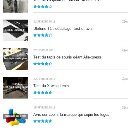
7.9
22 FÉVRIER 2019
0
Ulefone T1 : déballage, test et avis
8.5
22 FÉVRIER 2019
0
Test du tapis de souris géant Aliexpress
8.7
22 FÉVRIER 2019
0
Test du X-wing Lepin
9.5
15 FÉVRIER 2019
2
Avis sur Lepin, la marque qui copie les legos
9.5