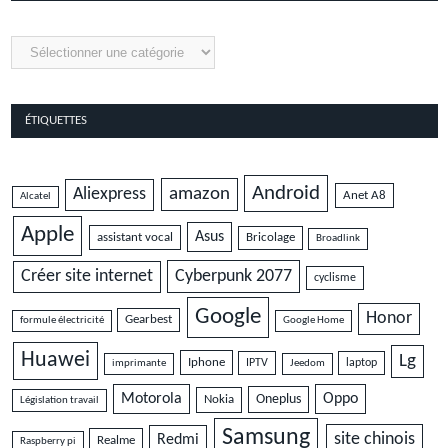
Catégories
ÉTIQUETTES
Android
amazon
Aliexpress
Anet A8
Alcatel
Apple
Asus
assistant vocal
Bricolage
Broadlink
Cyberpunk 2077
Créer site internet
cyclisme
Google
Honor
Gearbest
formule électricité
Google Home
Huawei
Lg
Iphone
IPTV
laptop
imprimante
Jeedom
Motorola
Oppo
Oneplus
Nokia
Législation travail
Samsung
site chinois
Redmi
Realme
Raspberry pi