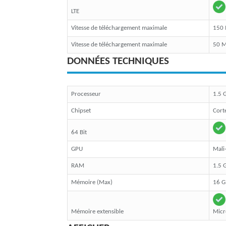
LTE
Vitesse de téléchargement maximale
150
Vitesse de téléchargement maximale
50 
DONNÉES TECHNIQUES
Processeur
1.5 
Chipset
Cort
64 Bit
GPU
Mal
RAM
1.5 
Mémoire (Max)
16 G
Mémoire extensible
Micr