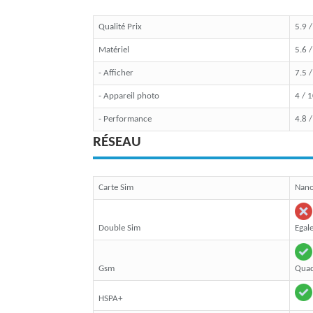
Qualité Prix
5.9 
Matériel
5.6 
- Afficher
7.5 
- Appareil photo
4 / 
- Performance
4.8 
RÉSEAU
Carte Sim
Nan
Double Sim
Egal
Gsm
Quad
HSPA+