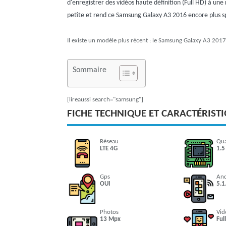
d'enregistrer des vidéos haute définition (Full HD) à un
petite et rend ce Samsung Galaxy A3 2016 encore plus s
Il existe un modèle plus récent : le Samsung Galaxy A3 2017
Sommaire
[lireaussi search="samsung"]
FICHE TECHNIQUE ET CARACTÉRIST
Réseau
Qu
LTE 4G
1.5
Gps
An
OUI
5.1
Photos
Vid
13 Mpx
Ful