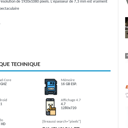
e résolution de 1920x1080 pixels. L'épaisseur de 7,3 mm est vraiment
pectaculaire
.
IQUE TECHNIQUE
ad-Core
Mémoire
 GHZ
16 GB ESP.
droid
Affichage 4.7
.1
4.7
1280x720
éo
[lireaussi search="pixels"]
l HD