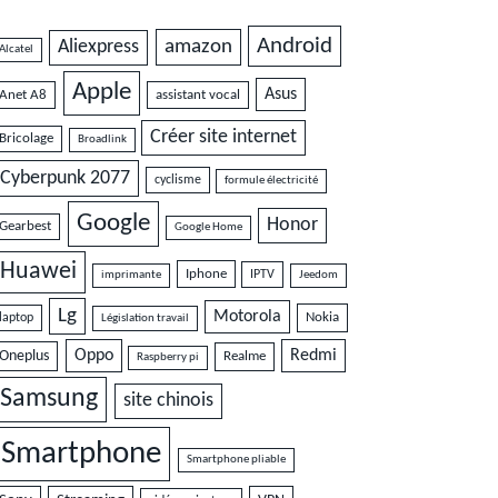
Android
amazon
Aliexpress
Alcatel
Apple
Asus
Anet A8
assistant vocal
Créer site internet
Bricolage
Broadlink
Cyberpunk 2077
cyclisme
formule électricité
Google
Honor
Gearbest
Google Home
Huawei
Iphone
IPTV
imprimante
Jeedom
Lg
Motorola
Nokia
laptop
Législation travail
Oppo
Redmi
Oneplus
Realme
Raspberry pi
Samsung
site chinois
Smartphone
Smartphone pliable