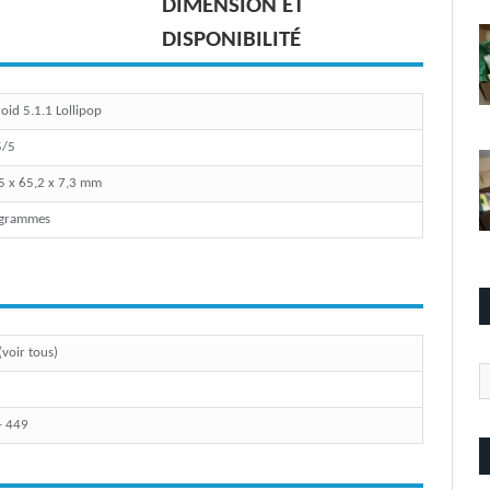
DIMENSION ET
DISPONIBILITÉ
oid 5.1.1 Lollipop
5/5
5 x 65,2 x 7,3 mm
 grammes
(voir tous)
Ca
- 449