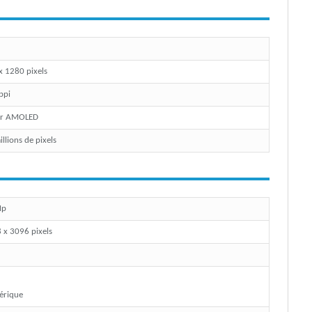
x 1280 pixels
ppi
er AMOLED
llions de pixels
Mp
 x 3096 pixels
érique