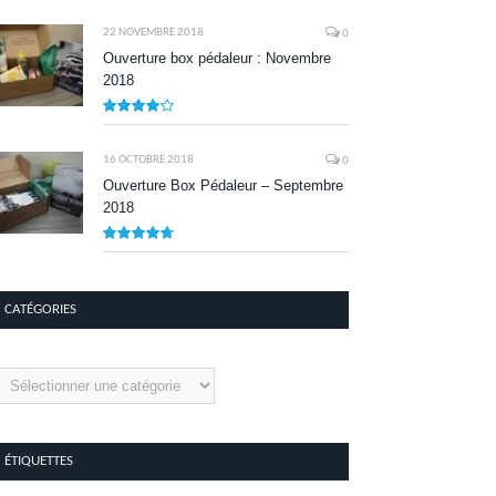
8.1
22 NOVEMBRE 2018
0
Ouverture box pédaleur : Novembre
2018
8.5
16 OCTOBRE 2018
0
Ouverture Box Pédaleur – Septembre
2018
9.5
CATÉGORIES
tégories
ÉTIQUETTES