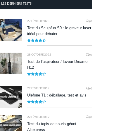
LES DERNIERS TESTS :
27 FÉVRIER 2023
0
Test du Sculpfun S9 : le graveur laser
idéal pour débuter
9
28 OCTOBRE 2022
0
Test de l’aspirateur / laveur Dreame
H12
7.9
22 FÉVRIER 2019
0
Ulefone T1 : déballage, test et avis
8.5
22 FÉVRIER 2019
0
Test du tapis de souris géant
Aliexpress