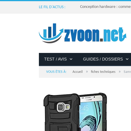
Conception hardware : comment 
LE FIL D'ACTUS :
TEST / AVIS
GUIDES / DOSSIERS
»
»
VOUS ÊTES À:
Accueil
fiches techniques
Sams