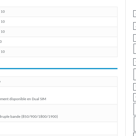
/ 10
/ 10
/ 10
10
/ 10
o
ement disponible en Dual SIM
ruple bande (850/900/1800/1900)