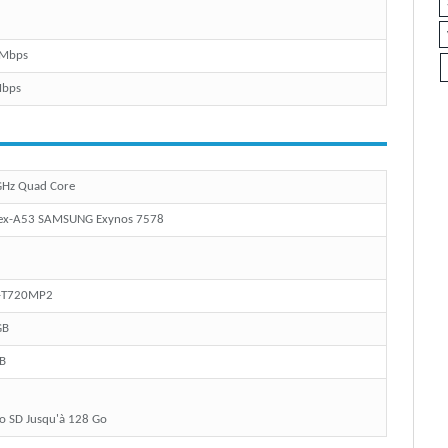
 Mbps
Mbps
GHz Quad Core
ex-A53 SAMSUNG Exynos 7578
i-T720MP2
GB
B
o SD Jusqu'à 128 Go