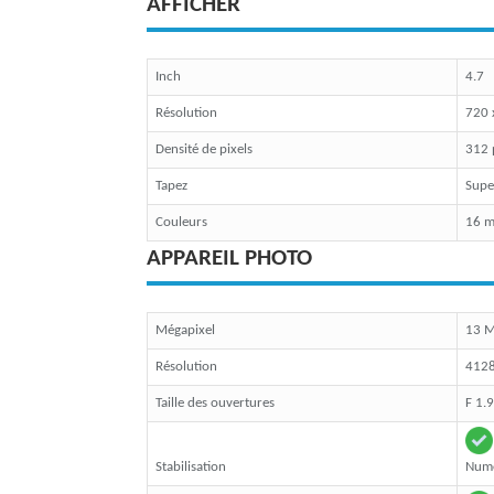
AFFICHER
Inch
4.7
Résolution
720 
Densité de pixels
312 
Tapez
Sup
Couleurs
16 mi
APPAREIL PHOTO
Mégapixel
13 
Résolution
4128
Taille des ouvertures
F 1.9
Stabilisation
Num