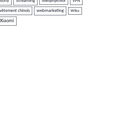
Sony
Streaming
VPN
vidéoprojecteur
vêtement chinois
webmarketing
Wiko
Xiaomi