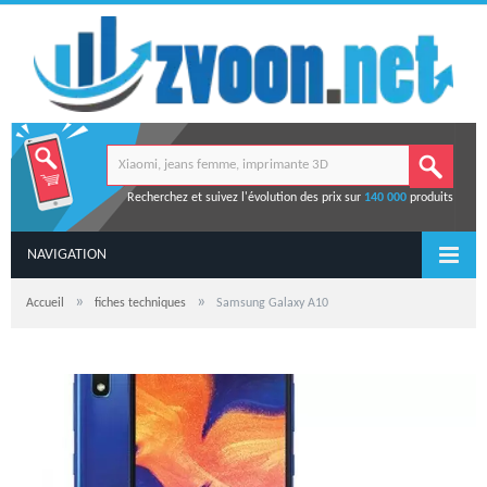
Recherchez et suivez l'évolution des prix sur
140 000
produits
NAVIGATION
»
»
Accueil
fiches techniques
Samsung Galaxy A10