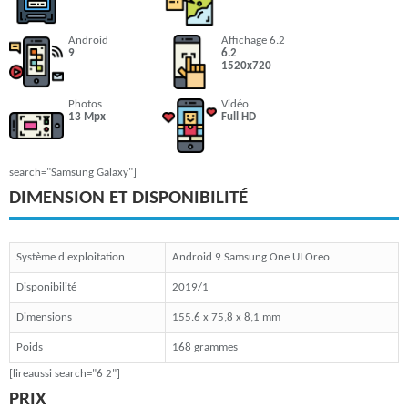
Android
Affichage 6.2
9
6.2
1520x720
Photos
Vidéo
13 Mpx
Full HD
search="Samsung Galaxy"]
DIMENSION ET DISPONIBILITÉ
Système d'exploitation
Android 9 Samsung One UI Oreo
Disponibilité
2019/1
Dimensions
155.6 x 75,8 x 8,1 mm
Poids
168 grammes
[lireaussi search="6 2"]
PRIX