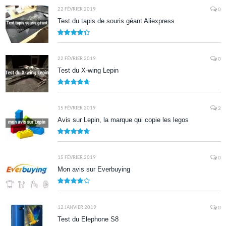
22 FÉVRIER 2019
0
Test du tapis de souris géant Aliexpress
8.7
22 FÉVRIER 2019
0
Test du X-wing Lepin
9.5
15 FÉVRIER 2019
2
Avis sur Lepin, la marque qui copie les legos
9.5
15 FÉVRIER 2019
0
Mon avis sur Everbuying
8.0
12 JANVIER 2019
0
Test du Elephone S8