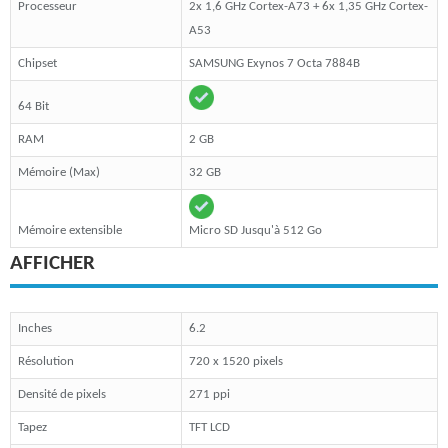
Processeur
2x 1,6 GHz Cortex-A73 + 6x 1,35 GHz Cortex-
A53
Chipset
SAMSUNG Exynos 7 Octa 7884B
64 Bit
RAM
2 GB
Mémoire (Max)
32 GB
Mémoire extensible
Micro SD Jusqu'à 512 Go
AFFICHER
Inches
6.2
Résolution
720 x 1520 pixels
Densité de pixels
271 ppi
Tapez
TFT LCD