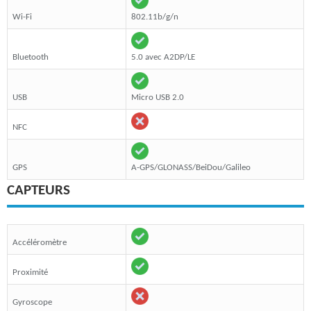
Wi-Fi
802.11b/g/n
Bluetooth
5.0 avec A2DP/LE
USB
Micro USB 2.0
NFC
GPS
A-GPS/GLONASS/BeiDou/Galileo
CAPTEURS
Accéléromètre
Proximité
Gyroscope