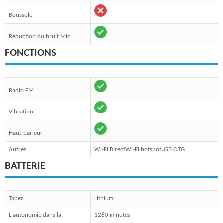
Boussole
Réduction du bruit Mic
FONCTIONS
Radio FM
Vibration
Haut-parleur
Autres
Wi-Fi DirectWi-Fi hotspotUSB OTG
BATTERIE
Tapez
Lithium
L'autonomie dans la
1260 minutes