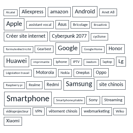
Android
amazon
Aliexpress
Anet A8
Alcatel
Apple
Asus
assistant vocal
Bricolage
Broadlink
Cyberpunk 2077
Créer site internet
cyclisme
Google
Honor
Gearbest
formule électricité
Google Home
Huawei
Lg
Iphone
IPTV
laptop
imprimante
Jeedom
Motorola
Oppo
Oneplus
Nokia
Législation travail
Samsung
site chinois
Redmi
Realme
Raspberry pi
Smartphone
Sony
Streaming
Smartphone pliable
VPN
vêtement chinois
webmarketing
vidéoprojecteur
Wiko
Xiaomi