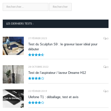
LES DERNIERS TESTS :
27 FÉVRIER 2023
0
Test du Sculpfun S9 : le graveur laser idéal pour
débuter
9
28 OCTOBRE 2022
0
Test de l’aspirateur / laveur Dreame H12
7.9
22 FÉVRIER 2019
0
Ulefone T1 : déballage, test et avis
8.5